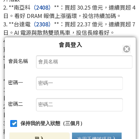
2. **南亞科
（2408）
**：買超 30.25 億元，連續買超 4
日。看好 DRAM 報價上漲循環，投信持續加碼。
3. **台達電
（2308）
**：買超 22.37 億元，連續買超 7
日。AI 電源與散熱雙頭馬車，投信長線看好。
4. **日月光投控
（3711）
**：買超 20.13 億元，連續
會員登入
買超 10 日。先進封裝需求強勁，投信堅定買超。
5. **創意
（3443）
**：買超 19.74 億元，連續買超 5
會員名稱
日。ASIC 晶片需求看旺，投信積極布局 IP 族群。
**賣超前五名：**
密碼一
1. **奇鋐
（3017）
**：賣超 33.72 億元，連續賣超 3
日。散熱族群漲多修正，投信大舉獲利了結。
密碼二
2. **健策
（3653）
**：賣超 15.68 億元，連續賣超 4
日。精密零組件股短線修正，內外資同步減碼。
3. **旺宏
（2337）
**：賣超 13.96 億元，賣超 1 日。
保持我的登入狀態（三個月）
與外資同步調節記憶體個股。