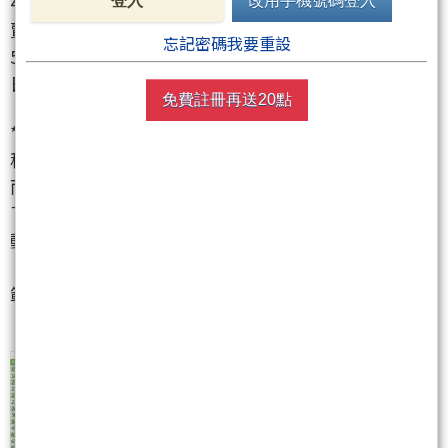
4. **台新新光金
（2888）
**：賣超 10.35 億元，連續
登入
改用手機號碼登入
賣超 17 日。金融股短線資金流出，投信持續減碼。
忘記密碼我要重設
5. **聯亞
（3081）
**：賣超 7.90 億元，連續賣超 2
日。矽光子題材短線降溫，投信調節持股。
免費註冊再送20點
**法人綜合解讀**：外資與投信在現貨市場同步大買台
積電與台達電，顯示 AI 基礎建設仍是資金核心。然
而，在散熱與部分記憶體個股上，內外資皆出現獲利
了結跡象。期貨市場夜盤出現顯著的多單減碼與避險
動作，顯示高檔區間機構法人居高思危，籌碼面呈現
「現貨強勢但期權轉趨保守」的分歧現象，短線須防
範高檔震盪與技術性拉回。