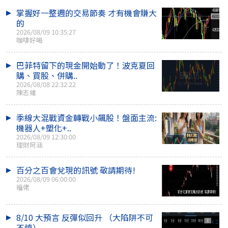
掌握好一整週的交易節奏 才有機會賺大
的
2026/08/09 10:35:27
咖啡好喝
巴菲特留下的現金開始動了！波克夏回
購、買股、併購..
2026/08/08 22:32:22
陳志維
季線大混戰資金轉戰小飆股！盤面主流:
機器人+塑化+..
2026/08/09 12:30:00
理財阿涵
百分之百會兌現的訊號 敬請期待!
2026/08/09 06:00:00
福佬
8/10 大預言 反彈似回升 （大陷阱不可
不慎）