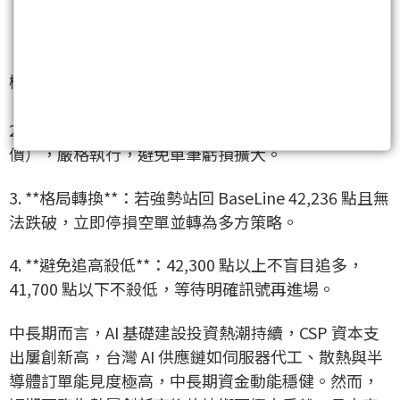
- **低開低走**：優先採用「反彈作空」
- **高波動盤整**：優先採用「雙賣區間操作」
- **低開 100 點以上**：優先觀察「低開回補作多」
機會
2. **停損紀律**：單筆停損上限 50 點（約當一個履約
價），嚴格執行，避免單筆虧損擴大。
3. **格局轉換**：若強勢站回 BaseLine 42,236 點且無
法跌破，立即停損空單並轉為多方策略。
4. **避免追高殺低**：42,300 點以上不盲目追多，
41,700 點以下不殺低，等待明確訊號再進場。
中長期而言，AI 基礎建設投資熱潮持續，CSP 資本支
出屢創新高，台灣 AI 供應鏈如伺服器代工、散熱與半
導體訂單能見度極高，中長期資金動能穩健。然而，