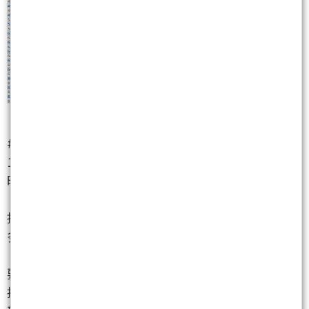
#### 📈 利多消息
1. **台股4萬點 六大投顧：強烈看多 預期市況將一路
旺到7月**
- **內容摘要**：台股加權指數站上4萬點大關，各大
投顧紛紛上修目標點位，市場氣氛轉為「強烈看
多」，預期這波多頭將延續至7月。
- **法人解讀**：市場對台股後市展望極為樂觀，主
要受惠於電子權值股強勢帶動及AI需求爆發，有助於
提振投資人信心，吸引資金持續流入，短線台指期有