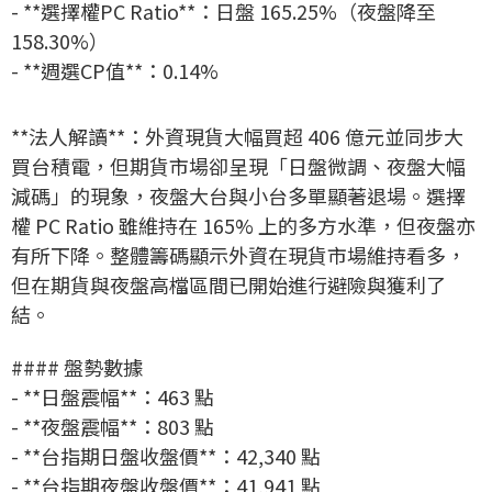
- **選擇權PC Ratio**：日盤 165.25%（夜盤降至
158.30%）
- **週選CP值**：0.14%
**法人解讀**：外資現貨大幅買超 406 億元並同步大
買台積電，但期貨市場卻呈現「日盤微調、夜盤大幅
減碼」的現象，夜盤大台與小台多單顯著退場。選擇
權 PC Ratio 雖維持在 165% 上的多方水準，但夜盤亦
有所下降。整體籌碼顯示外資在現貨市場維持看多，
但在期貨與夜盤高檔區間已開始進行避險與獲利了
結。
#### 盤勢數據
- **日盤震幅**：463 點
- **夜盤震幅**：803 點
- **台指期日盤收盤價**：42,340 點
- **台指期夜盤收盤價**：41,941 點