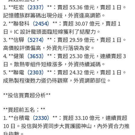
1. **旺宏
（2337）
**：賣超 55.36 億元，賣超 1 日。
記憶體族群籌碼出現分歧，外資逢高調節。
2. **聯發科
（2454）
**：賣超 30.07 億元，賣超 1
日。IC 設計龍頭面臨短線獲利了結壓力。
3. **信驊
（5274）
**：賣超 29.59 億元，賣超 1 日。
高價股評價偏高，外資先行落袋為安。
4. **健策
（3653）
**：賣超 25.30 億元，連續賣超 3
日。散熱零組件短線漲多，外資持續減碼。
5. **聯電
（2303）
**：賣超 24.32 億元，賣超 1 日。
成熟製程復甦力道仍待觀察，外資調節部位。
**投信買賣超分析**
**買超前五名：**
1. **台積電
（2330）
**：買超 33.10 億元，連續買超
10 日。投信與外資同步大買護國神山，內外資合力推
升指數。