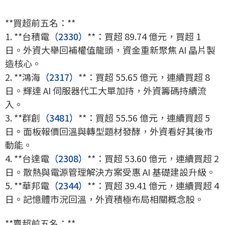
**買超前五名：**
1. **台積電
（2330）
**：買超 89.74 億元，買超 1
日。外資大舉回補權值龍頭，資金重新聚焦 AI 晶片製
造核心。
2. **鴻海
（2317）
**：買超 55.65 億元，連續買超 8
日。輝達 AI 伺服器代工大單加持，外資籌碼持續流
入。
3. **群創
（3481）
**：買超 55.56 億元，連續買超 5
日。面板報價回溫與轉型題材發酵，外資看好其後市
動能。
4. **台達電
（2308）
**：買超 53.60 億元，連續買超 2
日。散熱與電源管理解決方案受惠 AI 基礎建設升級。
5. **華邦電
（2344）
**：買超 39.41 億元，連續買超 4
日。記憶體市況回溫，外資積極布局相關概念股。
**賣超前五名：**