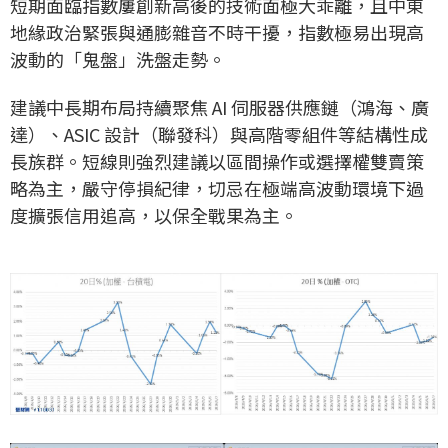
短期面臨指數屢創新高後的技術面極大乖離，且中東
地緣政治緊張與通膨雜音不時干擾，指數極易出現高
波動的「鬼盤」洗盤走勢。
建議中長期布局持續聚焦 AI 伺服器供應鏈（鴻海、廣
達）、ASIC 設計（聯發科）與高階零組件等結構性成
長族群。短線則強烈建議以區間操作或選擇權雙賣策
略為主，嚴守停損紀律，切忌在極端高波動環境下過
度擴張信用追高，以保全戰果為主。