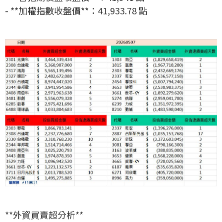
- **加權指數收盤價**：41,933.78 點
**外資買賣超分析**