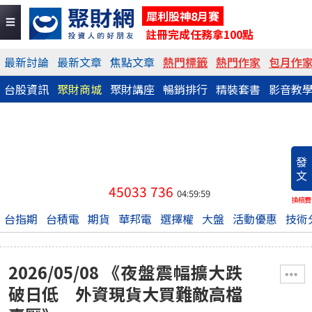
犀利股神8月賽
註冊完成任務拿100點
最新討論
最新文章
焦點文章
熱門標籤
熱門作家
包月作
台股資訊
聚財商城
聚財講座
暢銷排行
精裝套書
影音教
發
文
45033
736
04:59:59
換稿費
台指期
台積電
期貨
華邦電
選擇權
大盤
活動優惠
技術
2026/05/08 《夜盤震幅擴大跌
破日低 外資現貨大買難敵高檔