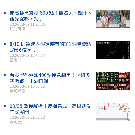
開高翻黑震盪 600 點！機器人、塑化、
觀光強勢，短..
2026/08/07 11:23:26
理財阿涵
8/10 即將進入限定時間的第2個機會點
..錯過這次 ..
2026/08/07 13:47:07
福佬
台股早盤漲逾400點後急翻黑！季線多
空激戰 川湖再飆..
2026/08/07 10:53:25
台股老高
08/06 盤後解析｜反彈完成 高檔刷洗
正式展開
2026/08/06 21:02:13
露股go