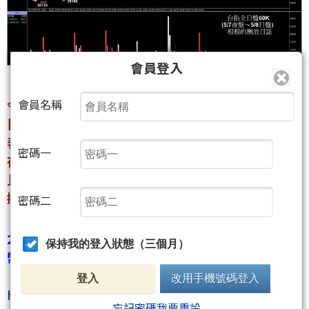
會員登入
今天(5/7)期現貨包括台積電
(2330)
又再創新高，
會員名稱
日K的MACD及KD都還在往上走，
表示短線(日K)還是多，
密碼一
在MACD沒有往0軸萎縮甚至翻負，
且同時間KD跌破80之前，
操作上仍是偏多操作．．．
密碼二
2026/01/10請將這篇教學文熟記在心(本文僅需2點聚
保持我的登入狀態（三個月）
幣)，
【逆勢單要短進、短出、不凹單，必設停損】
登入
改用手機號碼登入
https://www.wearn.com/bbs/t1216635.html
忘記密碼我要重設