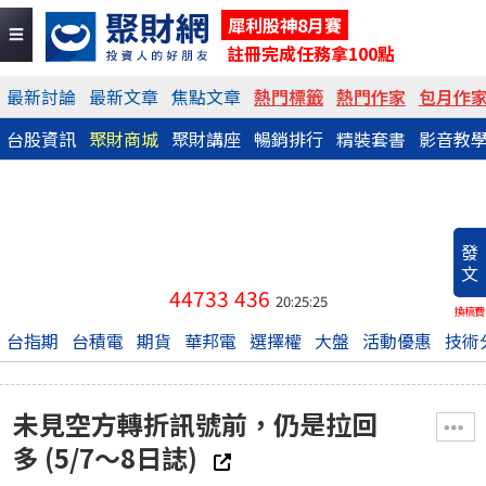
犀利股神8月賽
註冊完成任務拿100點
最新討論
最新文章
焦點文章
熱門標籤
熱門作家
包月作
台股資訊
聚財商城
聚財講座
暢銷排行
精裝套書
影音教
發
文
44733
436
20:25:25
換稿費
台指期
台積電
期貨
華邦電
選擇權
大盤
活動優惠
技術
未見空方轉折訊號前，仍是拉回
多 (5/7～8日誌)