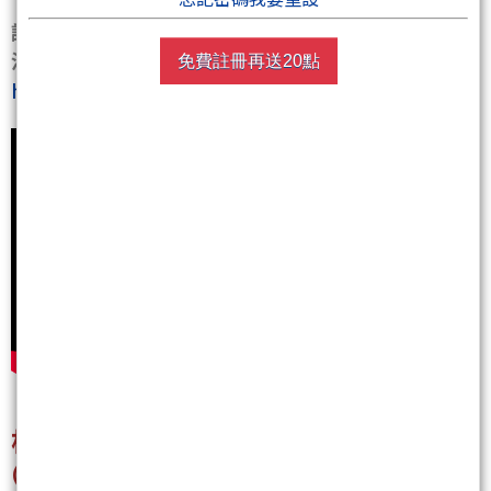
請支持創作有價
沒帳號的可以點這連結註冊(聚財會送您10聚幣喔)~~
免費註冊再送20點
https://wearn.tw/v/cjkMcz4N
根根陪您在Youtube一起看盤~
(youtube直播裡的期指衝浪關鍵價對於當沖者非常實