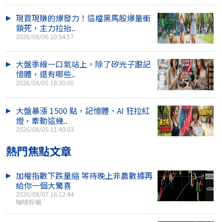
現買現賺的爆發力！這檔黑馬股爆量衝
鎖死，主力拉抬..
2026/08/06 10:54:57
大盤季線一口氣站上，除了矽光子跟記
憶體，還有哪些..
2026/08/05 18:30:00
大盤暴漲 1500 點，記憶體、AI 狂拉紅
燈，牽動這幾..
2026/08/05 11:49:03
熱門焦點文章
加權指數下跌量縮 等待晚上非農數據再
給你一個大驚喜
2026/08/07 16:12:44
咖啡好喝