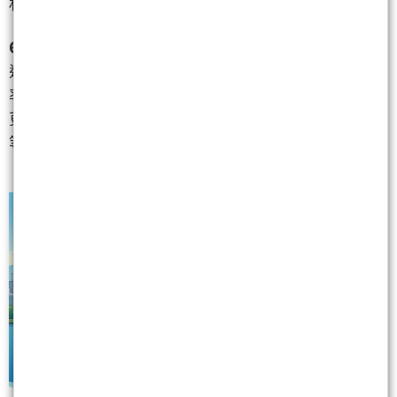
材。
60 歲以上的退休族：求的是「現金流與保本」
退休後最怕資產劇烈波動。這時選股邏輯應以「殖利
率優先」，參考 10 年平均殖利率表現。比起價差，妳
更需要穩定的每月現金收入，並搭配一定比例的投資
等級債券。