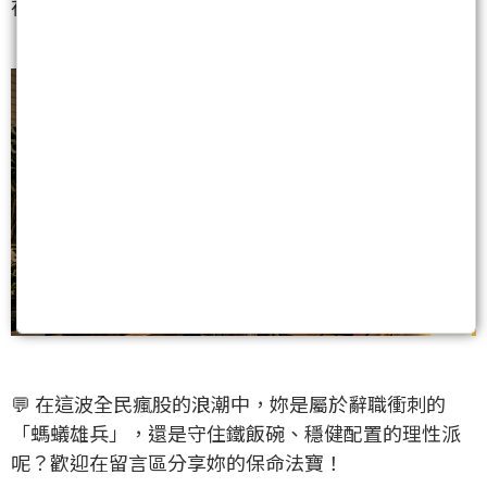
夜為了紅綠數字而徹夜難眠。
💬 在這波全民瘋股的浪潮中，妳是屬於辭職衝刺的
「螞蟻雄兵」，還是守住鐵飯碗、穩健配置的理性派
呢？歡迎在留言區分享妳的保命法寶！