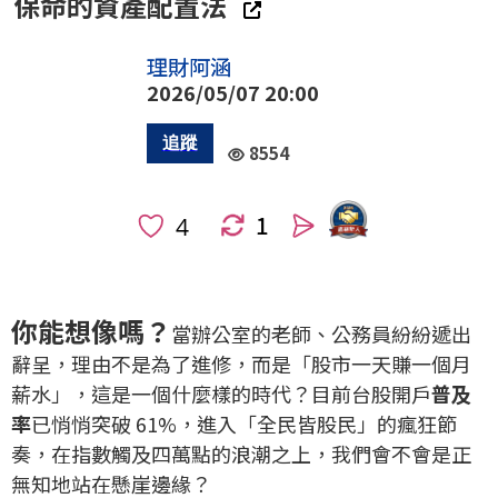
保命的資產配置法
理財阿涵
2026/05/07 20:00
8554
1
人
你能想像嗎？
當辦公室的老師、公務員紛紛遞出
辭呈，理由不是為了進修，而是「股市一天賺一個月
薪水」，這是一個什麼樣的時代？目前台股開戶
普及
率
已悄悄突破 61%，進入「全民皆股民」的瘋狂節
奏，在指數觸及四萬點的浪潮之上，我們會不會是正
無知地站在懸崖邊緣？