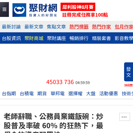
犀利股神8月賽
註冊完成任務拿100點
最新討論
最新文章
焦點文章
熱門標籤
熱門作家
包月作
台股資訊
聚財商城
聚財講座
暢銷排行
精裝套書
影音教
發
文
45033
736
04:59:59
換稿費
台指期
台積電
期貨
華邦電
選擇權
大盤
活動優惠
技術
老師辭職、公務員棄鐵飯碗：炒
股普及率破 60% 的狂熱下，最