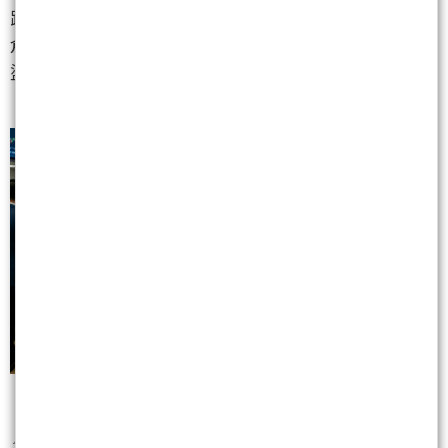
跌時，被動型 ETF 缺乏防禦機制，經理人無法自行砍
倉避險，必須等到下一次指數調整，這種僵化性在震
盪市中顯得力不從心。
📌
選股邏輯若只偏重配息而忽略資本利得，在成長股