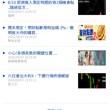
8/10 即將進入限定時間的第2個機會點
..錯過這次 ..
2026/08/07 13:47:07
福佬
周末限定！聚財點數限時加碼 2%，聰
明放大你的購買..
2026/08/07 14:25:52
聚財女孩
小心!多頭表態的關鍵位置 ....
2026/08/07 16:25:56
選擇權實驗室
六日會出大利X，下週行情終級解謎
2026/08/07 13:51:11
星之王