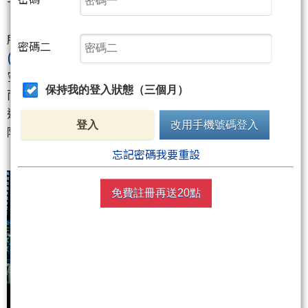
Trading）」。
所謂的配對交易，就是外資在現貨市場買進
台積電
密碼二
(2330)
或大型 ETF 的成分股，但同時在期貨布下重重
空單進行避險。他們並非真心看好台股會無限衝高，
保持我的登入狀態（三個月）
而是利用新台幣升值的匯率套利，一邊鎖住價差，一
邊確保在市場反轉時，手上的部位已經全數買好「保
登入
改用手機號碼登入
險」。
忘記密碼我要重設
免費註冊再送20點