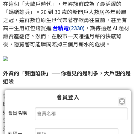
在這個「大散戶時代」，年輕族群成為了最活躍的
「螞蟻雄兵」。20 到 30 歲的新開戶人數居各年齡層
之冠，這群數位原生世代帶著存款勇往直前，甚至有
高中生用紅包錢買進
台積電
(2330)
，期待透過 AI 題材
讓資產翻倍。然而，在股市一天賺進月薪的快感背
後，隱藏著可能瞬間賠掉三個月薪水的危機。
外資的「雙面陷阱」——你看見的是利多，大戶想的是
避險
當新聞頭條都在高喊「外資買超 751 億創歷史紀錄」
會員登入
時，身為聰明讀者的妳，必須看穿這層華麗的偽裝。
妳知道嗎？在外資大舉買進現貨的同時，期貨市場的
會員名稱
空單竟然堆積到了 5 萬口的驚人警戒水位。這並不是
外資「認錯回補」，而是一場精密的「配對交易（Pair
密碼一