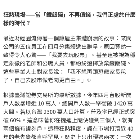
狂熱現場——當「鐵飯碗」不再值錢，我們正處於什麼
樣的時代？
最近財經圈流傳著一個讓雇主集體崩潰的故事：某間
公司的五位員工在四月分集體遞出辭呈，原因竟然一
致得令人心驚——「我要去玩股票」。甚至連被視為穩
定象徵的老師和公職人員，都紛紛選擇放棄鐵飯碗。
這些專業人士對家長說：「我不想再跟恐龍家長耗
了，自己去股市做老闆更自由。」✨
根據臺灣證券交易所的最新數據，今年四月台股新開
戶人數暴增近 10 萬人，總開戶人數一舉衝破 1420 萬
大關。若以台灣 2300 萬人口計算，普及率已經正式突
破 60%。這意味著你在捷運上隨便碰到三個人，就有
兩個擁有證券戶。這種狂熱程度，讓在市場打滾近 40
年的老先覺都直呼罕見，歷史上只出現過兩次：一次