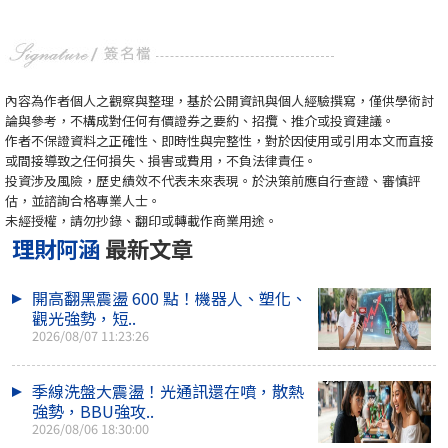
內容為作者個人之觀察與整理，基於公開資訊與個人經驗撰寫，僅供學術討
論與參考，不構成對任何有價證券之要約、招攬、推介或投資建議。
作者不保證資料之正確性、即時性與完整性，對於因使用或引用本文而直接
或間接導致之任何損失、損害或費用，不負法律責任。
投資涉及風險，歷史績效不代表未來表現。於決策前應自行查證、審慎評
估，並諮詢合格專業人士。
未經授權，請勿抄錄、翻印或轉載作商業用途。
理財阿涵
最新文章
開高翻黑震盪 600 點！機器人、塑化、
觀光強勢，短..
2026/08/07 11:23:26
季線洗盤大震盪！光通訊還在噴，散熱
強勢，BBU強攻..
2026/08/06 18:30:00