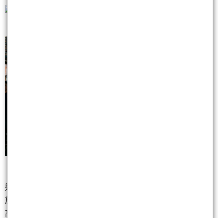
這些具備「實體 AI」概念的標的，位階相對較低，對
於想在四萬點之上尋找新起點的投資人來說，比起追
高已經過熱的 AI 伺服器，這類「機器人元年」的利基