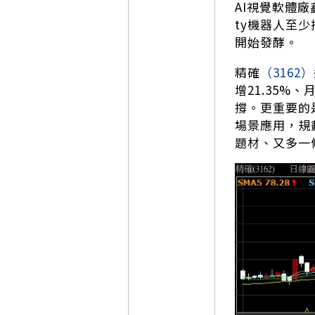
AI視覺軟體
ty機器人至
開始發酵。
精確
（3162）
增21.35%
撐。更重要的
場景應用，規
題材、又多一