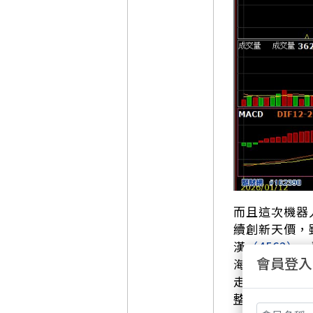
而且這次機器
續創新天價，
漢
（4562）
、
會員登入
海
（2317）
、
走強。簡單講
整合，整條供