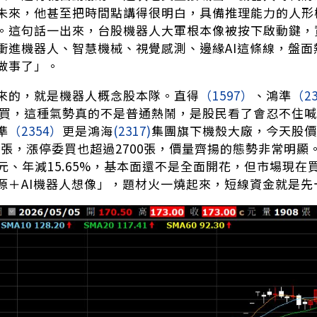
未來，他甚至把時間點講得很明白，具備推理能力的人形
。這句話一出來，台股機器人大軍根本像被按下啟動鍵，
衝進機器人、智慧機械、視覺感測、邊緣AI這條線，盤面
做事了」。
來的，就是機器人概念股本隊。直得
（1597）
、鴻準
（2
隊等買，這種氣勢真的不是普通熱鬧，是股民看了會忍不住
準
（2354）
更是鴻海
(2317)
集團旗下機殼大廠，今天股價
3萬張，漲停委買也超過2700張，價量齊揚的態勢非常明顯
3億元、年減15.65%，基本面還不是全面開花，但市場現
源＋AI機器人想像」，題材火一燒起來，短線資金就是先