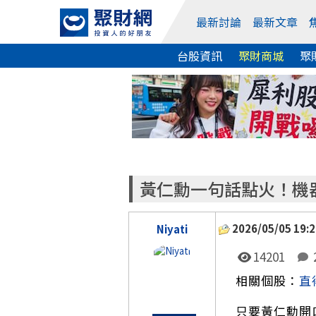
最新討論
最新文章
台股資訊
聚財商城
聚
黃仁勳一句話點火！機
2026/05/05 19:2
Niyati
14201
相關個股：
直
只要黃仁勳開