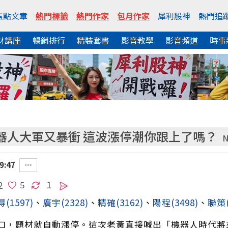
焦點文章
熱門標籤
熱門作家
包月作家
犀利股神
熱門追
財講座
暢銷排行
精裝套書
影音教學
影音頻道
時事
器人大軍又暴衝 這波漲停潮你跟上了嗎？
N
9:47
1
2
得
(1597)
、
廣宇
(2328)
、
精確
(3162)
、
陽程
(3498)
、
聯策
口，題材就自動漲停。這次老黃直接喊出「機器人時代將