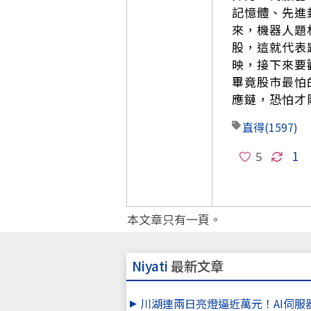
記憶體、先進封
來，機器人題
股，這就代表
映，接下來要
畢竟股市最怕
應鏈，恐怕才
直得
(1597)
1
本文章只有一頁。
Niyati
最新文章
川湖連兩日亮燈逼近萬元！AI伺服