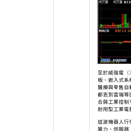
至於威強電
（
板、嵌入式系
醫療與零售自
都丟到雲端等
合與工業控制
耐用型工業電
這波機器人行
算力、伺服器