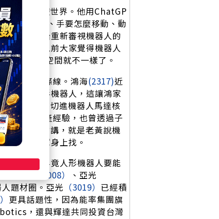
界走向實體世界。他用ChatGP
咖啡杯在哪裡、手要怎麼移動、動
也讓市場開始重新審視機器人的
邊緣運算。以前大家覺得機器人
軸裡，整個想像空間就不一樣了。
17）
集團這條線。鴻海
(2317)
近
達合作的人形機器人，這讓鴻家
Magnax，切進機器人馬達核
了有製造量產經驗，也曾透過子
。股民白話一點講，就是老黃說機
然先往鴻家軍身上找。
的眼睛」。畢竟人形機器人要能
以大立光
（3008）
、亞光
器人題材圈。亞光
（3019）
已經積
4）
更具話題性，因為能率集團旗
Robotics，還與輝達共同投資台灣