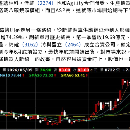
廠鑫蘊林科。佳能
（2374）
也和Agility合作開發、生產機
少搭載八顆鏡頭模組，而且ASP高，這就讓市場開始期待
這邊則是走另一條路線，從新能源車供應鏈延伸到人形機器
、月增74.29%，刷新單月歷史新高，第一季營收19.69
是，精確
（3162）
將與盟立
（2464）
成立合資公司，鎖
劃今年6月底前設立，最快年底前開始出貨。對市場來說
條機器人新線」的故事，自然容易被資金盯上，股價也一