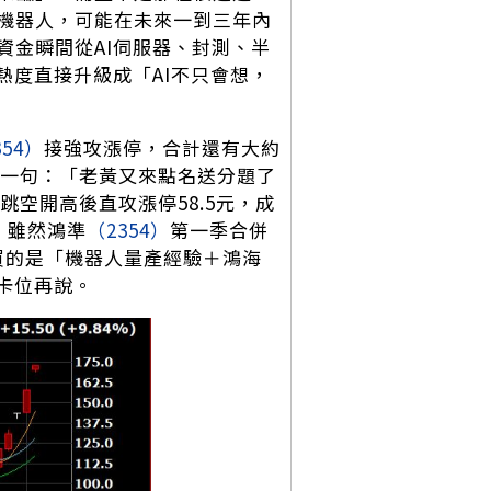
機器人，可能在未來一到三年內
資金瞬間從AI伺服器、封測、半
熱度直接升級成「AI不只會想，
354）
接強攻漲停，合計還有大約
喊一句：「老黃又來點名送分題了
跳空開高後直攻漲停58.5元，成
。雖然鴻準
（2354）
第一季合併
在買的是「機器人量產經驗＋鴻海
卡位再說。