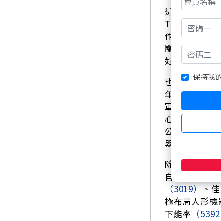
這次黃仁勳講
T生成「拿起
作邏輯怎麼完
關鍵零組件，
好像只是題材股
保持我
也因為黃仁勳
年積極與輝達
軍成為市場口
心技術，被視
公司投資香港
器人要來，市
除了機器人骨
自主行動，不
（3019）
、佳
極布局人形機
下能率
（539