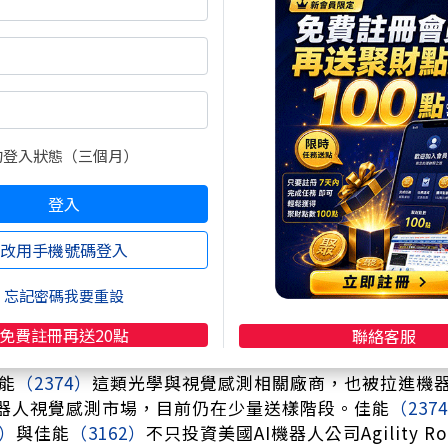
的重點，其實不只是「機器人會來」，而是AI正在從虛擬世
咖啡杯喝一口」的畫面來舉例，意思是AI如果已經能理解
成，那下一步就是讓機器人真的靠感測與推理去執行。這
包括馬達、手部零件、機電系統、結構設計、視覺感測與
在輪流炒，現在老黃直接把它放進Physical AI的主
的登入狀態（三個月）
特別提到馬達與機電系統，法人自然把目光放到鴻海
（23
合作，不只布局無人車，也在美國休士頓新工廠導入與輝
登入
中的第一梯隊。廣宇
（2328）
透過併購比利時軸向電機公司
為鴻海
(2317)
集團機器人戰略中的奇兵。鴻準
（2354）
除
改用手機號碼登入
機器人公司博歌科技，等於早就把AI機器人這條線鋪好
場第一時間就會問：「那誰最可能幫忙做出來？」答案自
忘記密碼我要重設
架與馬達，這次另一個被市場盯上的方向，就是「機器人
免費註冊再送20點
聯絡客服
能只靠腦袋想，還要看得到、感測得到、判斷得出來，所
能
（2374）
這類光學與視覺感測相關廠商，也被拉進機
器人視覺感測市場，目前仍在少量送樣階段。佳能
（237
2）
與佳能
（3162）
不只投資美國AI機器人公司Agility 