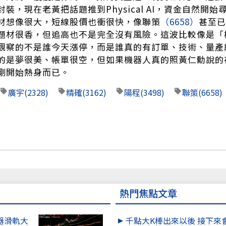
裝，現在老黃把話題推到Physical AI，資金自然開
材想像很大，短線股價也衝很快，像聯策
（6658）
甚至已
題材很香，但追高也不是完全沒有風險。這波比較像是「
觀察的不是誰今天漲停，而是誰真的有訂單、技術、量產
的是夢很美、帳單很空，但如果機器人真的照黃仁勳說的
剛開始熱身而已。
廣宇
(2328)
精確
(3162)
陽程
(3498)
聯策
(6658)
熱門焦點文章
器滑軌大
千點大K棒出來以後 接下來