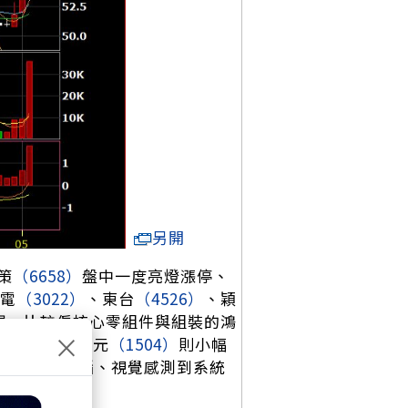
另開
策
（6658）
盤中一度亮燈漲停、
電
（3022）
、東台
（4526）
、穎
現。比較偏核心零組件與組裝的鴻
×
（4576）
、東元
（1504）
則小幅
件、工業電腦、視覺感測到系統