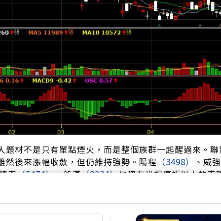
人題材不是只有單點煙火，而是整個族群一起醒過來。聯
雖然後來漲幅收斂，但仍維持強勢。陽程
（3498）
、威強
聰泰
（5474）
、新漢
（8234）
也都有半根停板以上的表
上銀
（2049）
、羅昇
（8374）
也同步上揚，大銀微系統
，今天市場不是只炒一檔，而是從機器人本體、機電零組
應鏈都被資金掃了一遍。