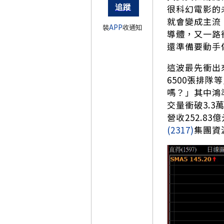
很科幻電影的
就會變成主流
裝
APP
收通知
導體，又一路
還準備要動手
這波最先衝出
6500張排
嗎？」其中鴻
交量衝破3.
營收252.8
(2317)
集團資