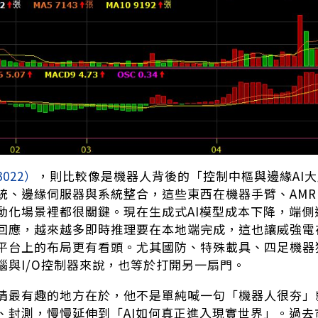
3022）
，則比較像是機器人背後的「控制中樞與邊緣AI
統、邊緣伺服器與系統整合，這些東西在機器手臂、AM
動化場景裡都很關鍵。現在生成式AI模型成本下降，端
回應，越來越多即時推理要在本地端完成，這也讓威強電在A
平台上的布局更有看頭。尤其國防、特殊載具、四足機器
腦與I/O控制器來說，也等於打開另一扇門。
情最有趣的地方在於，他不是單純喊一句「機器人很夯」
、封測，慢慢延伸到「AI如何真正進入現實世界」。過去市