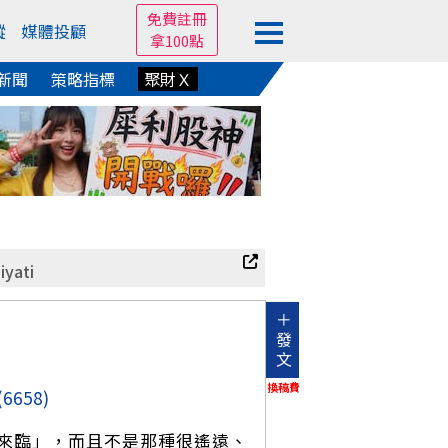
免費註冊
蹤
媒體投顧
拿100點
新聞
策略指標
聚財Ｘ
iyati
＋
發
文
換稿費
(6658)
來臨」，而且不是那種很遙遠、