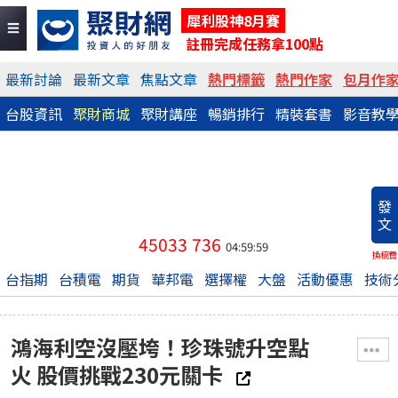
犀利股神8月賽
註冊完成任務拿100點
最新討論
最新文章
焦點文章
熱門標籤
熱門作家
包月作
台股資訊
聚財商城
聚財講座
暢銷排行
精裝套書
影音教
發
文
45033
736
04:59:59
換稿費
台指期
台積電
期貨
華邦電
選擇權
大盤
活動優惠
技術
鴻海利空沒壓垮！珍珠號升空點
火 股價挑戰230元關卡