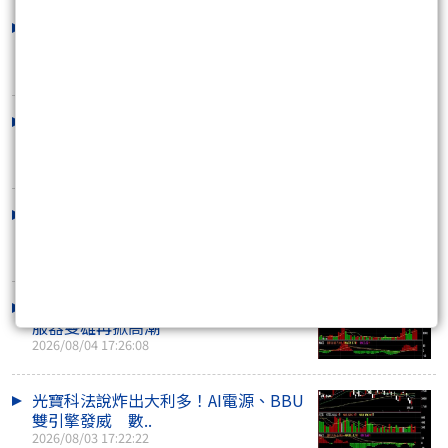
記憶體大行情還沒完？缺貨恐燒到
2028 華邦電爆量、..
2026/08/08 14:30:00
川湖衝破萬元創天價！躋身台股第3檔
萬金股 AI滑軌..
2026/08/06 17:32:56
ABF載板掀搶產能潮！景碩領軍大漲
AI大廠訂單一路..
2026/08/05 17:30:49
緯創叩關200元、緯穎獲喊1萬元！AI伺
服器雙雄再掀高潮
2026/08/04 17:26:08
光寶科法說炸出大利多！AI電源、BBU
雙引擎發威 數..
2026/08/03 17:22:22