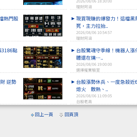
2026/08/06 18:30:00
理財阿涵
0檔熱門股
現買現賺的爆發力！這檔黑
死，主力拉抬..
2026/08/06 10:54:57
理財阿涵
3186點
台股驚魂守季線！機器人漲
體還在燒…..
2026/08/06 19:00:00
選擇權實驗室
財 逆勢
台股漲勢休兵、一度急殺近6
熄火 散熱、..
2026/08/06 11:09:05
台股老高
回上一頁
回頁頂