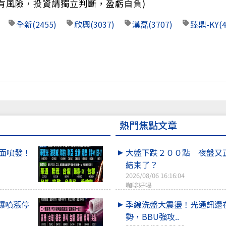
有風險，投資請獨立判斷，盈虧自負)
全新
(2455)
欣興
(3037)
漢磊
(3707)
臻鼎-KY
(
熱門焦點文章
全面噴發！
大盤下跌２００點 夜盤又
結束了？
2026/08/06 16:16:04
咖啡好喝
爆噴漲停
季線洗盤大震盪！光通訊還
勢，BBU強攻..