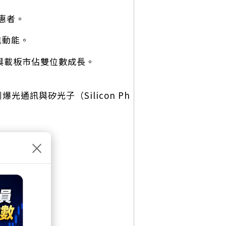
受惠者。
甦動能。
板與載板市佔雙位數成長。
通訊與矽光子（Silicon Ph
×
業績。
級。
。