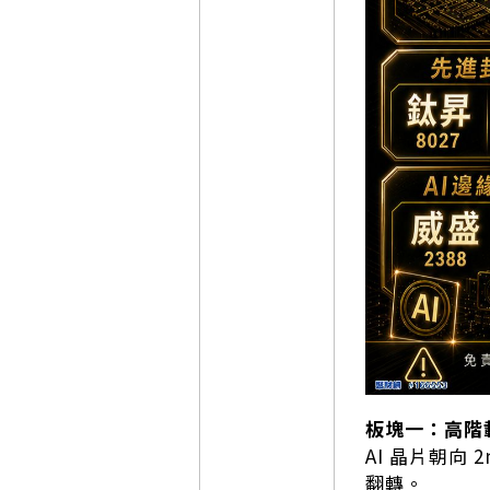
板塊一：高階載
AI 晶片朝向
翻轉。