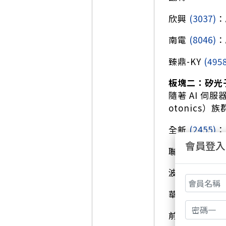
欣興
(3037)
：
南電
(8046)
：
臻鼎-KY
(495
板塊二：矽光
隨著 AI 伺
otonics）族
全新
(2455)
：
會員登入
聯亞
(3081)
：
波若威
(3163)
華星光
(4979)
前鼎
(4908)
：