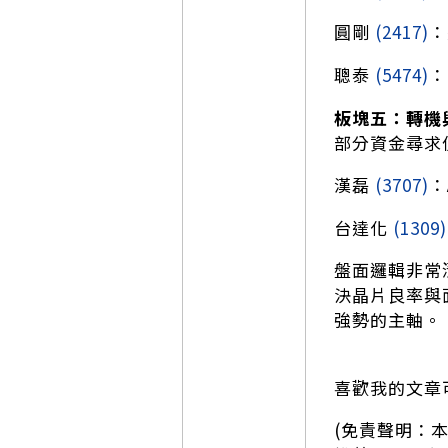
圓剛
(2417)
：
聰泰
(5474)
：
板塊五：轉機
部分資金尋求
漢磊
(3707)
：
台達化
(1309)
盤面邏輯非常
決晶片良率與
強勢的主軸。
喜歡我的文章
(免責聲明：