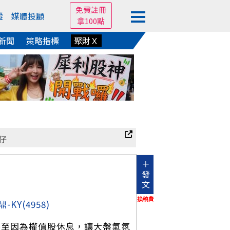
免費註冊
蹤
媒體投顧
拿100點
新聞
策略指標
聚財Ｘ
仔
＋
發
文
換稿費
鼎-KY
(4958)
，甚至因為權值股休息，讓大盤氣氛