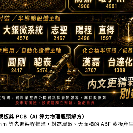
板與 PCB（AI 算力物理瓶頸解方）
 2nm 等先進製程推進，對高層數、大面積的 ABF 載