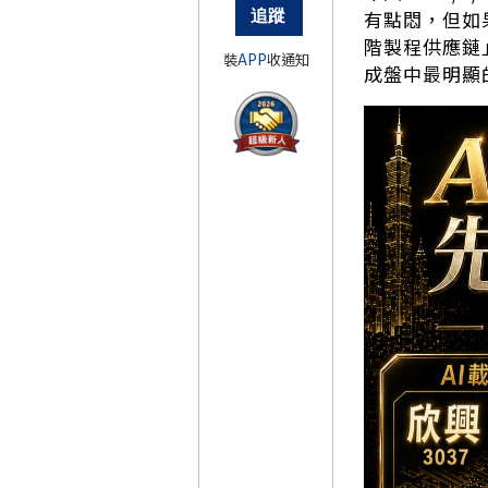
有點悶，但如
階製程供應鏈
裝
APP
收通知
成盤中最明顯