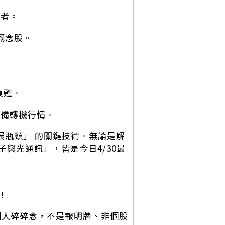
惠者。
概念股。
復甦。
具備轉機行情。
發展瓶頸」 的關鍵技術。無論是解
與光通訊」，皆是今日4/30最
！
個人碎碎念，不是報明牌、非個股