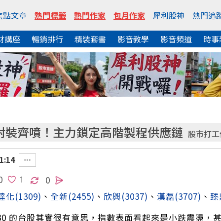
焦點文章
熱門標籤
熱門作家
包月作家
犀利股神
熱門追
財講座
暢銷排行
精裝套書
影音教學
影音頻道
時事
進封裝齊噴！主力鎖定高階製程供應鏈
股市打工
1:14
0
0
達化
(1309)
、
全新
(2455)
、
欣興
(3037)
、
漢磊
(3707)
、
臻
/4/30 的台股其實很有意思，指數表面看起來是小跌震盪