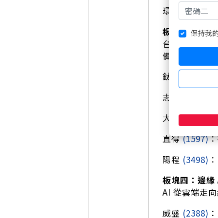
環宇-KY
(499
板塊三：先進
保持我
台積電 Co
備廠評價重估
鈦昇
(8027)
：
志聖
(2467)
：
大銀微系統
(4
直得
(1597)
：
陽程
(3498)
：
板塊四：邊緣 
AI 從雲端
威盛
(2388)
：