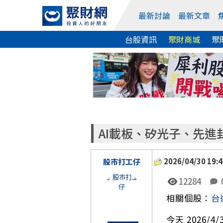
最新討論
最新文章
台股資訊
聚財商城
聚
AI載板、矽光子、先
2026/04/30 19:4
股市打工仔
12284
相關個股：
台
今天 2026