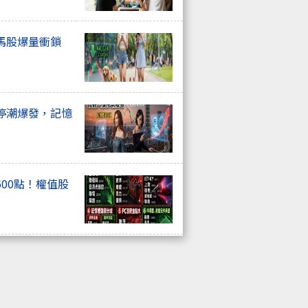
馬股爆量衝鎖
停潮爆發，記憶
00點！權值股