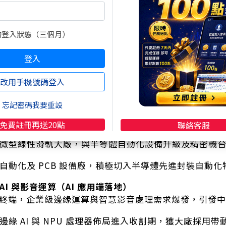
1)
：光電元件代工與化合物半導體，資料中心與矽光子題
封裝與自動化設備（FOPLP 與玻璃基板趨勢）
的登入狀態（三個月）
WoS 產能吃緊，市場眼光轉向面板級扇出型封裝（FOPL
。
登入
精通雷射與電漿技術，切入玻璃基板與 FOPLP 設備，
改用手機號碼登入
半導體與 PCB 設備大廠，深耕 CoWoS 與 FOPLP 
忘記密碼我要重設
576)
：提供先進封裝所需的高精準度定位元件與馬達，
免費註冊再送20點
聯絡客服
微型線性滑軌大廠，與半導體自動化設備升級及精密機
自動化及 PCB 設備廠，積極切入半導體先進封裝自動化
AI 與影音運算（AI 應用端落地）
走向終端，企業級邊緣運算與智慧影音處理需求爆發，引發
邊緣 AI 與 NPU 處理器佈局進入收割期，獲大廠採用帶