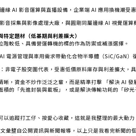
邊緣 AI 影音運算與直播設備，企業端 AI 應用換機潮受
影音採集與影像處理大廠，與圓剛同屬邊緣 AI 視覺運算
與特定題材（低基期與利差擴大）
位階較低、具備營運轉機的標的作為防禦或補漲選擇。
AI 電源管理與車用需求帶動化合物半導體（SiC/GaN）
：非電子股突圍代表，受惠低價原料庫存與利差擴大，
清晰，資金不炒作泛泛之輩，而是精準打擊 「解決 AI 
面積的「先進封裝與載板」，或是解決傳輸功耗的「矽光子
可以追蹤打工仔、按愛心收藏，這就是我整理的最大動力
本文彙整自公開資訊與新聞報導，以上只是我看完新聞的