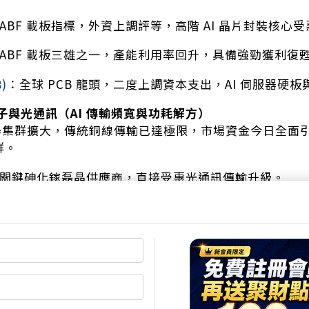
ABF 載板指標，外資上調評等，高階 AI 晶片封裝核心
ABF 載板三雄之一，產能利用率回升，具備強勁獲利復
8)
：全球 PCB 龍頭，二度上調資本支出，AI 伺服器硬
子與光通訊（AI 傳輸頻寬與功耗解方）
服器集群擴大，傳統銅線傳輸已達極限，市場資金今日全面引爆光
群。
關鍵砷化鎵磊晶供應商，直接受惠光通訊傳輸升級。
光通訊磊晶大廠，矽光子與資料中心高速傳輸需求帶動
：光被動元件廠，受惠於 800G/1.6T 光收發模組規格升
：光通訊主動元件及模組，AI 資料中心基礎建設受惠股
光通訊模組廠，搭上高速傳輸與矽光子應用商機。