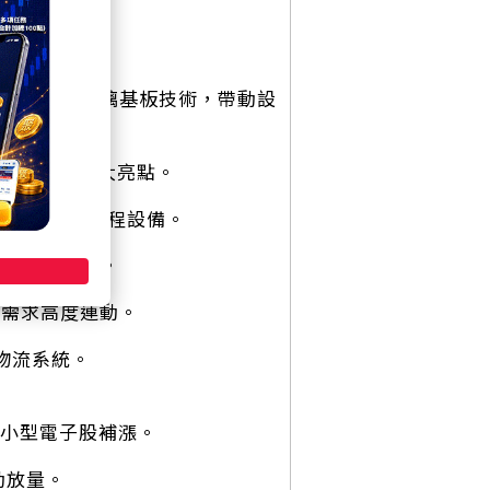
材雙引擎。
P）與下一代玻璃基板技術，帶動設
屬技術轉型最大亮點。
先進封裝烤箱等製程設備。
訂單能見度高。
台需求高度連動。
物流系統。
中小型電子股補漲。
動放量。