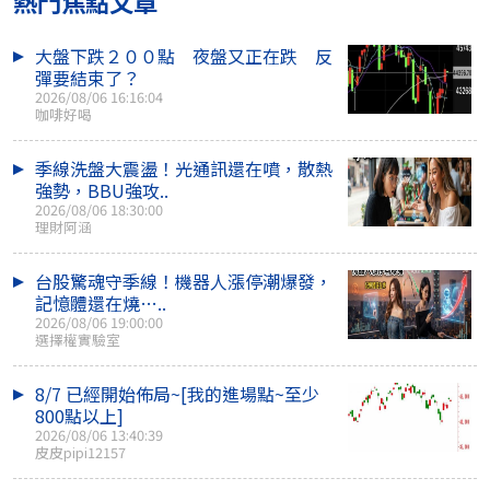
熱門焦點文章
大盤下跌２００點 夜盤又正在跌 反
彈要結束了？
2026/08/06 16:16:04
咖啡好喝
季線洗盤大震盪！光通訊還在噴，散熱
強勢，BBU強攻..
2026/08/06 18:30:00
理財阿涵
台股驚魂守季線！機器人漲停潮爆發，
記憶體還在燒…..
2026/08/06 19:00:00
選擇權實驗室
8/7 已經開始佈局~[我的進場點~至少
800點以上]
2026/08/06 13:40:39
皮皮pipi12157