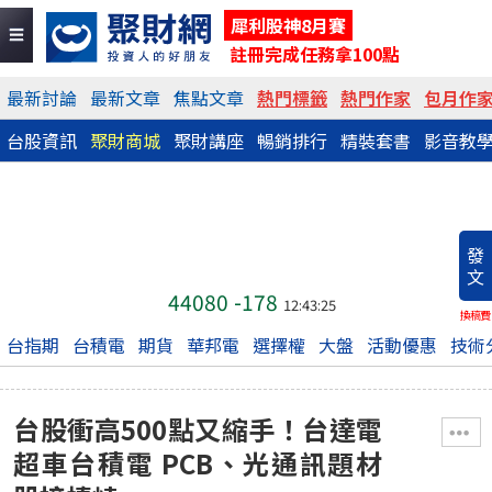
犀利股神8月賽
註冊完成任務拿100點
最新討論
最新文章
焦點文章
熱門標籤
熱門作家
包月作
台股資訊
聚財商城
聚財講座
暢銷排行
精裝套書
影音教
發
文
44080
-178
12:43:25
換稿費
台指期
台積電
期貨
華邦電
選擇權
大盤
活動優惠
技術
台股衝高500點又縮手！台達電
超車台積電 PCB、光通訊題材