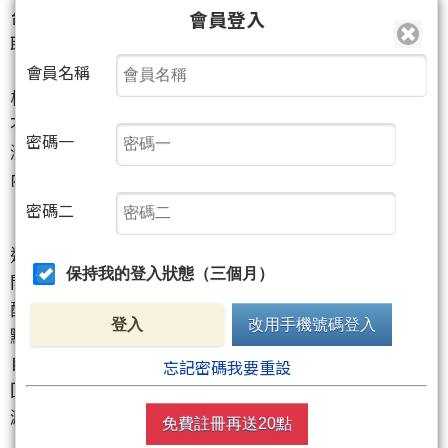
台股今日還沒收盤，盤中走勢已經相當有戲。早盤在
會員登入
聯準會利率按兵不動、費半指數大漲，以及聯電
（2303）
、日月光投控
（3711）
法說題材帶動下，加
會員名稱
權指數一度大漲超過500點，最高來到39,848點附近，
不過隨著台積電
（2330）
、聯發科
（2454）
等權值股
密碼一
漲勢收斂，指數也從高檔拉回，盤中一度只剩百點以
內漲幅，呈現典型高檔震盪格局。
密碼二
這盤比較關鍵的地方，不是多頭突然熄火，而是市場
保持我的登入狀態（三個月）
開始從「指數衝關」轉向「題材輪動」。分析師也提
醒，台股目前還沒有明顯轉空跡象，只是短線接近4萬
登入
改用手機號碼登入
點關卡，加上連假前投資人觀望氣氛升高，追價意願
自然會變得比較保守。換句話說，早盤大漲500點後拉
忘記密碼我要重設
回，不一定是壞事，反而比較像是籌碼在高檔重新沉
澱，只要5日線附近沒有失守，盤勢仍維持偏多震盪。
免費註冊再送20點