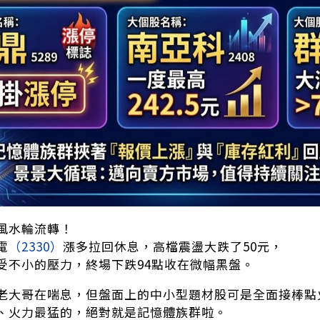
風水輪流轉！
電
（2330）
漲多拉回休息，高檔震盪大跌了50元，
受不小的壓力，終場下跌94點收在微幅黑盤。
老大哥在喘息，但盤面上的中小型題材股可是全面接棒點
、火力最猛的，絕對就是記憶體族群啦。