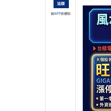
裝
APP
收通知