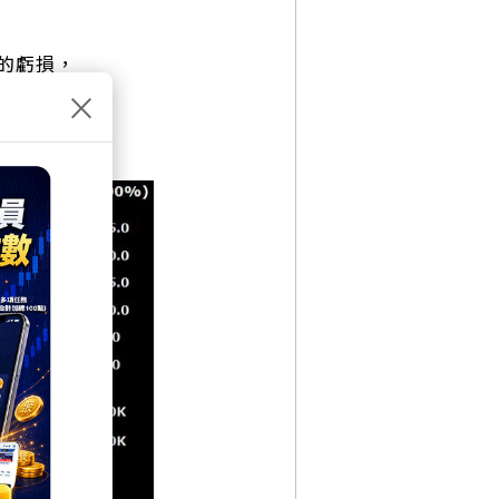
的虧損，
×