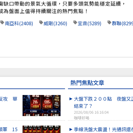
需缺口帶動的景氣大循環，只要多頭氣勢能穩定延續，
成為盤面上值得持續關注的熱門焦點！
南亞科
(2408)
威剛
(3260)
宜鼎
(5289)
群聯
(829
熱門焦點文章
反攻 華
大盤下跌２００點 夜盤又
結束了？
2026/08/06 16:16:04
咖啡好喝
領軍 15
季線洗盤大震盪！光通訊還