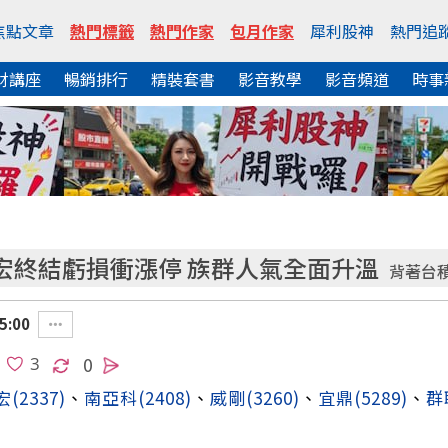
焦點文章
熱門標籤
熱門作家
包月作家
犀利股神
熱門追
財講座
暢銷排行
精裝套書
影音教學
影音頻道
時事
宏終結虧損衝漲停 族群人氣全面升溫
背著台
5:00
0
宏
(2337)
、
南亞科
(2408)
、
威剛
(3260)
、
宜鼎
(5289)
、
群