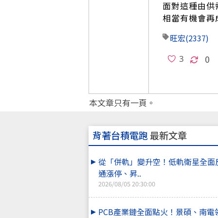
面對這種由供
相當有機會再
旺宏
(2337)
0
本文章只有一頁。
背著台積電跑
最新文章
從「併軌」變升空！低軌衛星全面
通漲停、昇..
2026/08/05 20:30:00
PCB產業鏈全面點火！景碩、南電