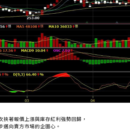
次挾著報價上漲與庫存紅利強勢回歸，
步邁向賣方市場的企圖心。