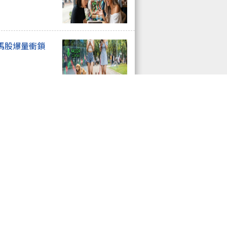
馬股爆量衝鎖
停潮爆發，記憶
00點！權值股