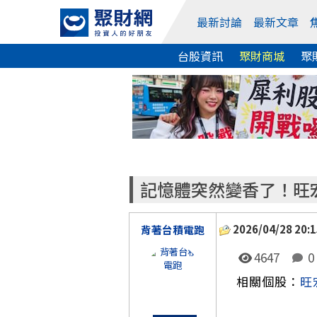
最新討論
最新文章
台股資訊
聚財商城
聚
記憶體突然變香了！旺
2026/04/28 20:1
背著台積電跑
4647
0
相關個股：
旺