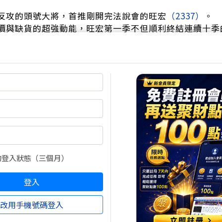
反攻的頭號大將，首推剛開完法說會的旺宏
（2337）
。
價與缺貨的超強動能，旺宏第一季不但順利終結連續十季
口氣衝上四成。這份超級成績單直接讓外資連日狂掃，
震盪後一路爆量狂飆，強勢鎖死在159.5元的漲停板，
超過24萬張的驚人天量。
的登入狀態（三個月）
登入
改用手機號碼登入