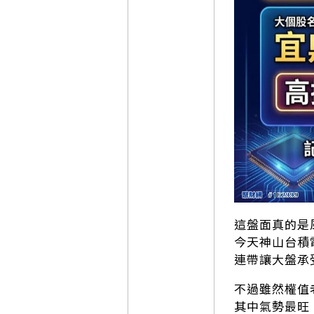
這盤面真的是
今天神山台積
連帶讓大盤承
不過雖然權值
其中氣勢最旺