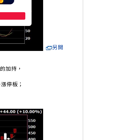
另開
的加持，
掛漲停板；