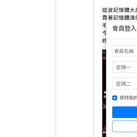
這波記憶體大
靠著記憶體漲
毛利率更是一
會員登入
今天股價開盤
終場更是帶出
保持我