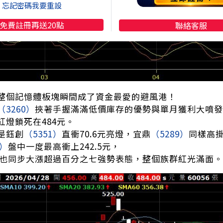
忘記密碼我要重設
免費註冊再送20點
聯絡客服
整個記憶體板塊瞬間成了資金最愛的避風港！
（3260）
挾著手握滿滿低價庫存的優勢與單月獲利大噴發
紅燈鎖死在484元。
是鈺創
（5351）
直衝70.6元亮燈，宜鼎
（5289）
同樣高
8）
盤中一度最高衝上242.5元，
也同步大漲超過百分之七強勢表態，整個族群紅光滿面。