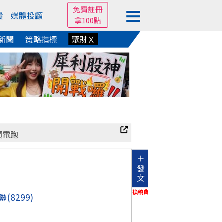
免費註冊
蹤
媒體投顧
拿100點
新聞
策略指標
聚財Ｘ
積電跑
＋
發
文
換稿費
聯
(8299)