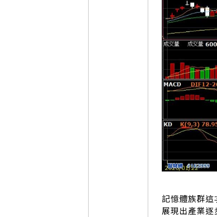
記憶體族群這
展現出產業逐