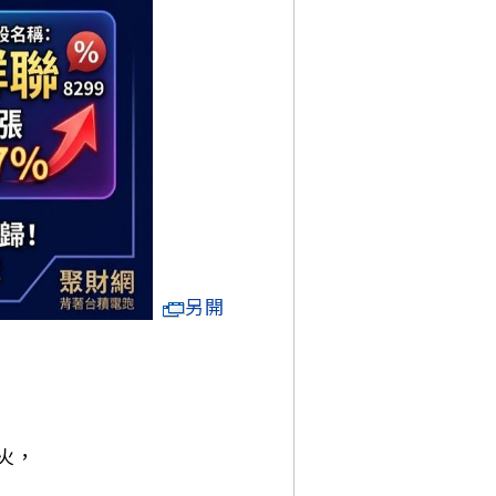
另開
火，