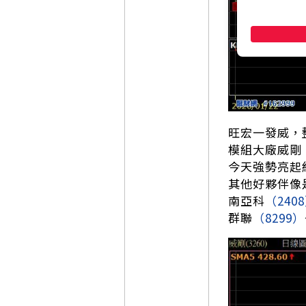
旺宏一發威，
模組大廠威剛
今天強勢亮起
其他好夥伴像
南亞科
（240
群聯
（8299）