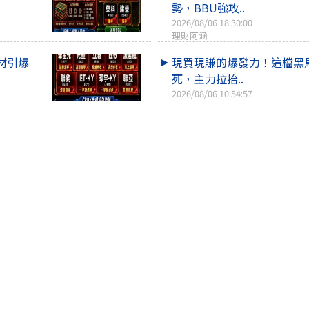
勢，BBU強攻..
2026/08/06 18:30:00
理財阿涵
題材引爆
現買現賺的爆發力！這檔黑
死，主力拉抬..
2026/08/06 10:54:57
理財阿涵
力士狂飆助
台股驚魂守季線！機器人漲
體還在燒…..
2026/08/06 19:00:00
選擇權實驗室
光電逆勢
台股漲勢休兵、一度急殺近6
熄火 散熱、..
2026/08/06 11:09:05
台股老高
回上一頁
回頁頂