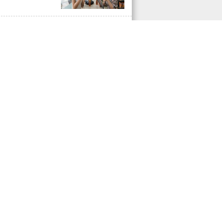
一班飆股特快
馬股爆量衝鎖
CB 全面噴發！