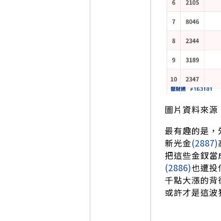
圖片資料來源
最有趣的是，
新光金
(2887)
把這些金釵當
(2886)
也遭投
千點大漲的背
或許才是這波