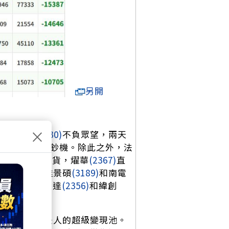
另開
×
山台積電
(2330)
不負眾望，兩天
全場的超級吸鈔機。除此之外，法
投信聯手大舉囤貨，燿華
(2367)
直
位的載板雙雄景碩
(3189)
和南電
被遺忘，英業達
(2356)
和緯創
軍。
憶體卻淪為法人的超級變現池。