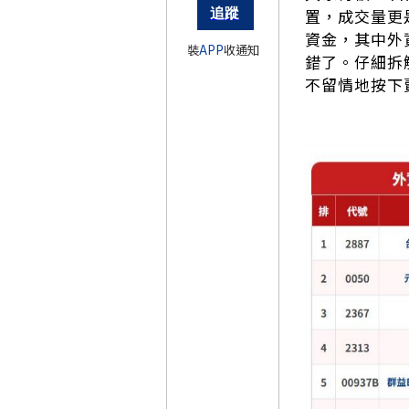
置，成交量更
資金，其中外
裝
APP
收通知
錯了。仔細拆
不留情地按下