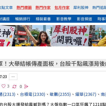
焦點文章
熱門標籤
熱門作家
包月作家
犀利股神
熱門追
財講座
暢銷排行
精裝套書
影音教學
影音頻道
時事
大軍！大舉結帳傳產面板，台股千點飆漲背
7:23
0
通
(2313)
、
台積電
(2330)
、
敬鵬
(2355)
、
燿華
(2367)
、
南
的台股大爆發給震撼到嗎？大盤指數一口氣狂飆了1218點