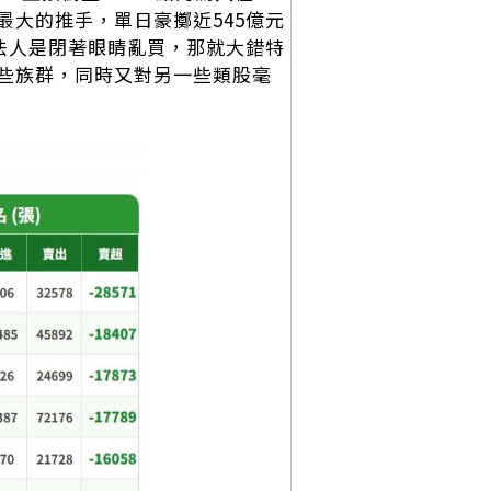
大的推手，單日豪擲近545億元
法人是閉著眼睛亂買，那就大錯特
些族群，同時又對另一些類股毫