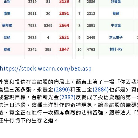
https://stock.wearn.com/b50.asp
外資和投信在金融股的佈局上，簡直上演了一場「你丟我
高達三萬多張，永豐金
(2890)
和玉山金
(2884)
也都是外資
成套現目標，台新新光金
(2887)
反倒成了投信賣超的第一
信連日追殺。這種土洋對作的奇特現象，讓金融股的籌碼
後，資金正在進行一次極度劇烈的汰弱留強，跟著法人「
狂牛行情下的生存之道。