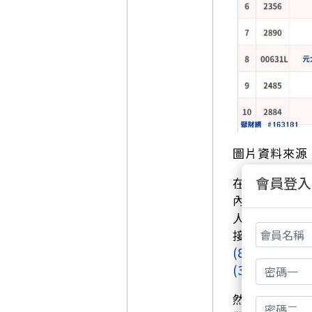
圖片資料來源
會員登入
在這波買超大
內就被三大法
人這次似乎對
接空降買超張
(8046)
更是吸
(3231)
依然穩
然而，有人歡