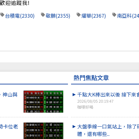
歡迎追蹤我!
台積電
(2330)
敬鵬
(2355)
燿華
(2367)
南亞科
(2
熱門焦點文章
，神山與
千點大K棒出來以後 接下來
2026/08/05 20:19:47
咖啡好喝
勢卡位老
大盤季線一口氣站上，除了
體，還有哪些..