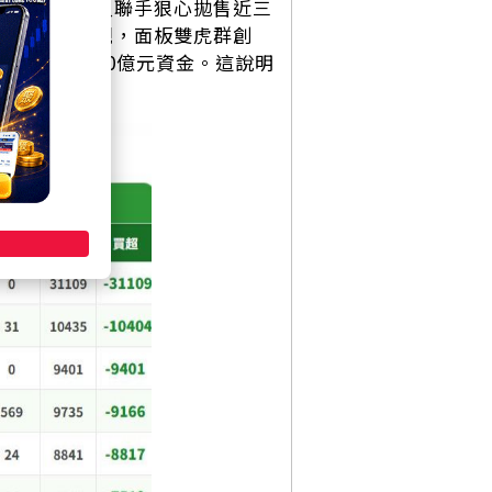
慘遭三大法人聯手狠心拋售近三
不是全面樂觀，面板雙虎群創
抽走了超過30億元資金。這說明
軟。