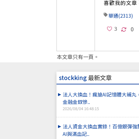
喜歡我的文章 
華通
(2313)
0
本文章只有一頁。
stockking
最新文章
法人大換血！瘋搶AI記憶體大補丸
金融金釵慘..
2026/08/04 16:48:15
法人資金大換血實錄！百億銀彈強
AI與滿血記..