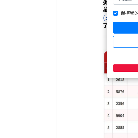
攤開賣超名單
萬張，台玻
(1
保持我
(3481)
與友達
了法人在調整