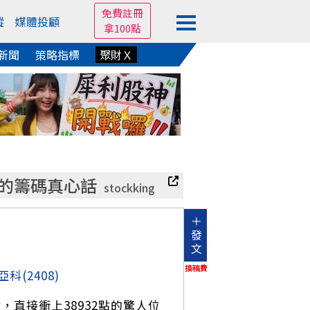
免費註冊
蹤
媒體投顧
拿100點
新聞
策略指標
聚財Ｘ
後的籌碼真心話
stockking
＋
發
文
換稿費
亞科
(2408)
，直接衝上38932點的驚人位