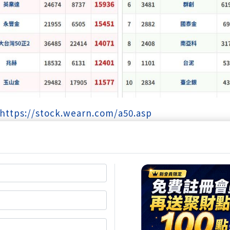
https://stock.wearn.com/a50.asp
戲中，最吸睛的莫過於電子股的強勢回歸。我們的護國神
人瘋搶近百萬張，光是買超金額就高達212億元，完全是
印刷電路板（PCB）與ABF載板族群情有獨鍾。外資與
數榜首，華通
(2313)
、敬鵬
(2355)
也順利由賣轉買。高價
金力道十足，雙雙被砸下重金爆買。當然，AI老班底也沒
穩在法人的購物車裡，顯見科技股依然是推升大盤的主力
喜就有人愁。當熱錢瘋狂湧入科技股時，傳產、面板和記