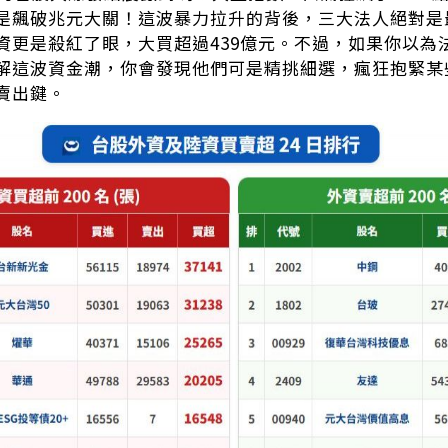
是飆破兆元大關！這波暴力拉升的背後，三大法人絕對是最
資更是殺紅了眼，大買超過439億元。不過，如果你以為
解這波資金潮，你會發現他們可是精挑細選，瘋狂抱緊某
賣出鍵。