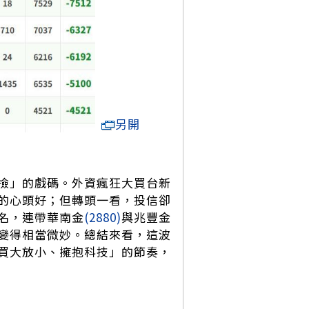
另開
撿」的戲碼。外資瘋狂大買台新
的心頭好；但轉頭一看，投信卻
名，連帶華南金
(2880)
與兆豐金
變得相當微妙。總結來看，這波
買大放小、擁抱科技」的節奏，