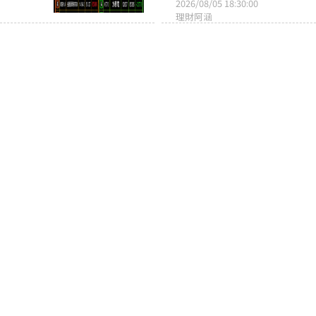
2026/08/05 18:30:00
理財阿涵
半導體與
三大法人買爆了！你搭上哪
車？
2026/08/05 19:00:00
選擇權實驗室
退，電子
現買現賺的爆發力！這檔黑
死，主力拉抬..
2026/08/06 10:54:57
理財阿涵
點慘淪提
半導體、記憶體、光通訊、P
2026/08/05 19:08:15
股市打工仔
回上一頁
回頁頂