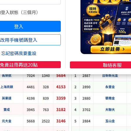
，真的是血染傳產板塊，老字號的中鋼
(2002)
首當其衝，
802)
和台泥
(1101)
也難逃被大舉減碼的命運。科技股中也
的登入狀態（三個月）
(2409)
雙雙被當成套現工具，南亞科
(2408)
更是一口氣被
持股時，對於缺乏短期爆發力的族群，砍起來可是毫不手
登入
改用手機號碼登入
忘記密碼我要重設
免費註冊再送20點
聯絡客服