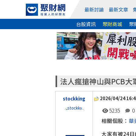
最新討論
最新文章
台股資訊
聚財商城
聚
法人瘋搶神山與PCB
2026/04/24 16:4
stockking
5235
0
相關個股：
華
大家有被24日