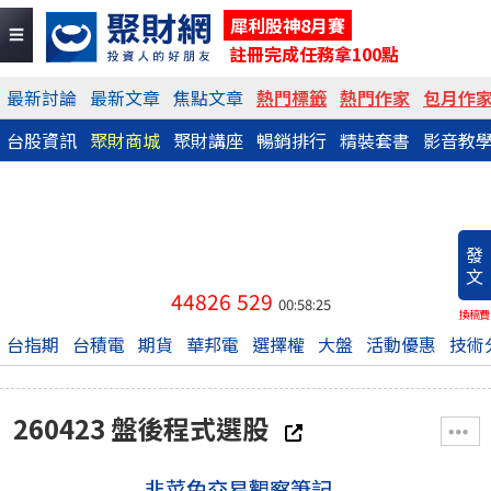
犀利股神8月賽
註冊完成任務拿100點
最新討論
最新文章
焦點文章
熱門標籤
熱門作家
包月作
台股資訊
聚財商城
聚財講座
暢銷排行
精裝套書
影音教
發
文
44826
529
00:58:25
換稿費
台指期
台積電
期貨
華邦電
選擇權
大盤
活動優惠
技術
260423 盤後程式選股
韭菜兔交易觀察筆記