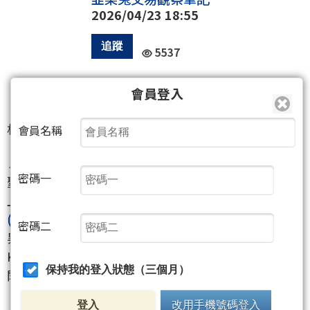
2026/04/23 18:55
5537
會員登入
0
相關個股：華夏
(1305)
會員名稱
📌 多家外資買入
密碼一
聖暉*
(5536)
, 矽格
(6257)
, 環球晶
(6488)
, 智原
(3035)
,
上詮
(3363)
, 新應材
(4749)
, 世芯-KY
(3661)
, 威盛
(2388)
,
密碼二
昇陽半導體
(8028)
, 啟碁
(6285)
, 博智
(8155)
, 中租-
KY
(5871)
,
保持我的登入狀態（三個月）
閎康
(3587)
, 中美晶
(5483)
, TPK-KY
(3673)
登入
改用手機號碼登入