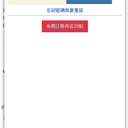
📌 量能爆發
華夏
(1305)
, 艾姆勒
(2241)
, 可成
(2474)
, 憶聲
(3024)
,
忘記密碼我要重設
宏致
(3605)
, 泰鼎-KY
(4927)
, 瑞儀
(6176)
, 精確
(3162)
,
優群
(3217)
, 金麗科
(3228)
, 奇鈦科
(3430)
免費註冊再送20點
📌 五日陽吞噬
（無資料）
華夏(1305)
0
分享至：
韭菜兔交易觀察筆記
最新文章