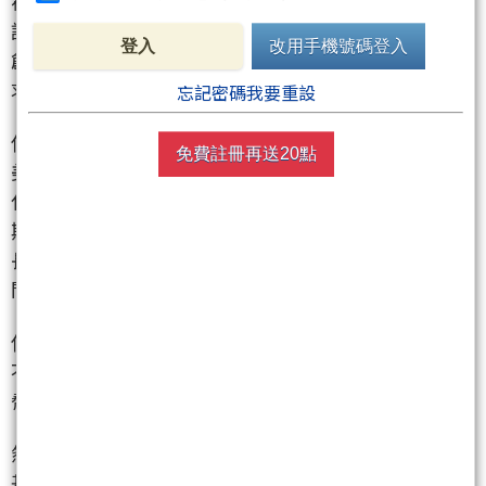
在7,109.14點，伊朗戰爭爆發以來上漲逾3%。川普也
說，正考慮和阿聯進行貨幣互換安排、有可能和AI新
登入
改用手機號碼登入
創Anthropic達成協議。他也放話，我會記住那些不尋
求關稅退款的公司。
忘記密碼我要重設
伊朗國會議長卡利巴夫。（新華社）
免費註冊再送20點
美聯社等媒體報導，美國副總統范斯和伊朗首席談判
代表、國會議長卡利巴夫將各自率團在22日抵達巴基
斯坦，雙方可望展開第二輪談判。美國總統川普也延
長美伊停火期限，將原定21日屆滿的停火延至22日晚
間。
伊朗尚未公開確認是否參與談判，卡利巴夫表示伊朗
不會在「威脅陰影下」參加會談。這顯然是指川普威
脅若不能達成協議，將攻擊伊朗發電廠和橋梁。
然而，兩名伊朗官員透露，伊朗代表團正計畫前往巴
基斯坦，重啟會談。巴基斯坦政府表示，已在伊斯蘭