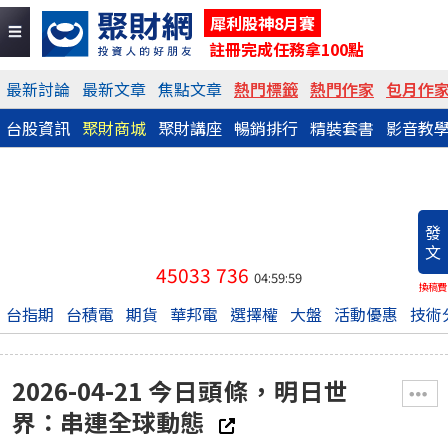
犀利股神8月賽
註冊完成任務拿100點
最新討論
最新文章
焦點文章
熱門標籤
熱門作家
包月作
台股資訊
聚財商城
聚財講座
暢銷排行
精裝套書
影音教
發
文
45033
736
04:59:59
換稿費
台指期
台積電
期貨
華邦電
選擇權
大盤
活動優惠
技術
2026-04-21 今日頭條，明日世
界：串連全球動態