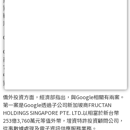
資訊供應服務、以及半導體相關領域的存貨採購等業
務。市場推測，全球算力吃緊，Google可能擴大在台
灣的資料中心建置。
Google台灣昨日則未表示意見。
Google已連兩年申請在台增資。去年3月透過Google
英國子公司來台增資台灣科高工程有限公司，金額約
70億元。經濟部投審會昨日核准七件重大投資案，其
中核准僑外投資三件、核准金額約288.3億元。對外投
資核准四件，金額約9.5億美元。
僑外投資方面，經濟部指出，與Google相關有兩案。
第一案是Google透過子公司新加坡商FRUCTAN
HOLDINGS SINGAPORE PTE. LTD.以相當於新台幣
253億3,760萬元等值外幣，增資特許投資顧問公司，
從事數據處理及電子資訊供應服務業務。