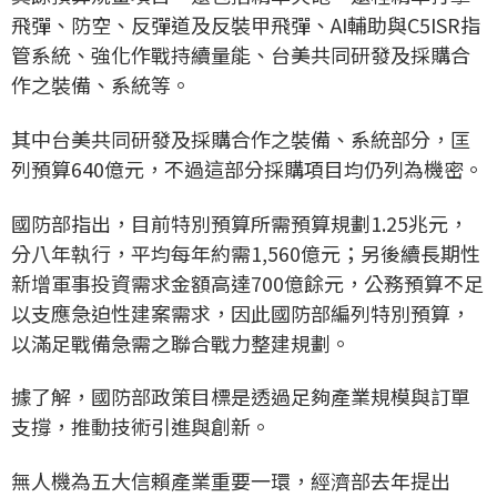
飛彈、防空、反彈道及反裝甲飛彈、AI輔助與C5ISR指
管系統、強化作戰持續量能、台美共同研發及採購合
作之裝備、系統等。
其中台美共同研發及採購合作之裝備、系統部分，匡
列預算640億元，不過這部分採購項目均仍列為機密。
國防部指出，目前特別預算所需預算規劃1.25兆元，
分八年執行，平均每年約需1,560億元；另後續長期性
新增軍事投資需求金額高達700億餘元，公務預算不足
以支應急迫性建案需求，因此國防部編列特別預算，
以滿足戰備急需之聯合戰力整建規劃。
據了解，國防部政策目標是透過足夠產業規模與訂單
支撐，推動技術引進與創新。
無人機為五大信賴產業重要一環，經濟部去年提出