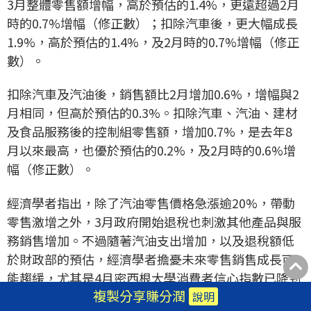
3月整體零售額增幅，高於預估的1.4%，更遠超過2月
時的0.7%增幅（修正數）；扣除汽車後，更大幅成長
1.9%，高於預估的1.4%，及2月時的0.7%增幅（修正
數）。
扣除汽車及汽油後，銷售額比2月增加0.6%，增幅與2
月相同，但高於預估的0.3%。扣除汽車、汽油、建材
及食品服務後的控制組零售額，增加0.7%，是去年8
月以來最高，也優於預估的0.2%，及2月時的0.6%增
幅（修正數）。
經濟學者指出，除了汽油零售價格急漲逾20%，帶動
零售激增之外，3月政府開始退稅也刺激其他產品與服
務銷售增加。不過隨著汽油支出增加，以及退稅額低
於財政部的預估，經濟學者擔憂未來零售銷售成長可
能趨緩，尤其是4月密西根大學消費者信心指數已降到
複製分享賺分潤
歷史低點。
說明