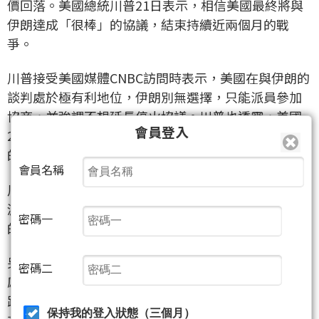
價回落。美國總統川普21日表示，相信美國最終將與
伊朗達成「很棒」的協議，結束持續近兩個月的戰
爭。
川普接受美國媒體CNBC訪問時表示，美國在與伊朗的
談判處於極有利地位，伊朗別無選擇，只能派員參加
協商，並強調不想延長停火協議。川普也透露，美國
會員登入
20日扣押一艘伊朗的船，船上疑似有「來自中國大陸
的禮物」。
會員名稱
川普說：「我認為（伊朗）他們別無選擇…我們已消
滅他們的海軍，殲滅他們的空軍，我們也已推翻他們
密碼一
的領袖。」
另一方面，川普對美國股市在伊朗衝突之際充滿韌性
密碼二
感到驚訝，原本認為道瓊工業指數和標普500指數會下
跌兩成，油價上看每桶200美元。標普500指數20日收
保持我的登入狀態（三個月）