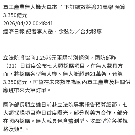
軍工產業無人機大單來了 下訂總數將逾21萬架 預算
3,350億元
2026/04/22 00:48:41
經濟日報 記者李人岳、余弦妙／台北報導
立法院將協商1.25兆元軍購特別條例，國防部昨
（21）日首度公布七大類採購項目。在無人載具方
面，將採購各型無人機、無人艇超過21萬架，預算
3,350億元，可望在未來數年為國內軍工產業及相關供
應鏈帶來大筆訂單。
國防部長顧立雄日前赴立法院專案報告預算細節，七
大類採購項目昨日首度曝光，部分與美方合作，部分
在國內採購。無人載具包含監測型、攻擊型等各種規
格及類型。