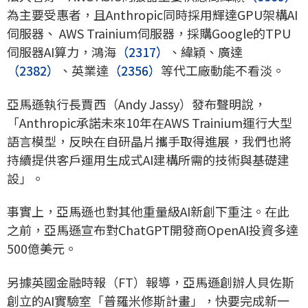
為主要受惠者，且Anthropic同時採用輝達GPU架構AI
伺服器、 AWS Trainium伺服器，採購Google的TPU
伺服器AI算力，鴻海
（2317）
、緯穎、廣達
（2382）
、英業達
（2356）
等代工廠動能不看淡。
亞馬遜執行長賈西（Andy Jassy）發布聲明說，
「Anthropic承諾未來10年在AWS Trainium運行大型
語言模型，反映在自研晶片攜手取得進展，我們也將
持續提供客戶運用生成式AI建構所需的技術與基礎建
設」。
事實上，亞馬遜也對其他重量級AI新創下重注。在此
之前，亞馬遜宣布對ChatGPT開發商OpenAI投資多達
500億美元。
另據英國金融時報（FT）報導，亞馬遜創辦人貝佐斯
創立的AI實驗室「普羅米修斯計畫」，快要完成新一