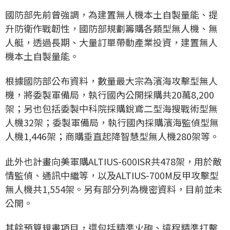
國防部先前曾強調，為建置無人機本土自製量能、提
升防衛作戰韌性，國防部規劃籌購各類型無人機、無
人艇，透過長期、大量訂單帶動產業投資，建置無人
機本土自製量能。
根據國防部公布資料，數量最大宗為濱海攻擊型無人
機，將委製軍備局，執行國內公開採購共20萬8,200
架；另也包括委製中科院採購銳鳶二型海搜戰術型無
人機32架；委製軍備局，執行國內採購濱海監偵型無
人機1,446架；商購垂直起降智慧型無人機280架等。
此外也計畫向美軍購ALTIUS-600ISR共478架，用於敵
情監偵、通訊中繼等，以及ALTIUS-700M反甲攻擊型
無人機共1,554架。另有部分列為機密資料，目前並未
公開。
其餘預算規畫項目，還包括精準火砲、遠程精準打擊