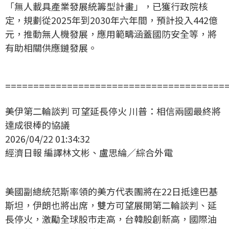
「無人載具產業發展統籌型計畫」，已獲行政院核
定，規劃從2025年到2030年六年間，預計投入442億
元，推動無人機發展，應用範疇涵蓋國防安全等，將
有助相關供應鏈發展。
=======================================
美伊第二輪談判 可望延長停火 川普：相信兩國最終將
達成很棒的協議
2026/04/22 01:34:32
經濟日報 編譯林文彬、盧思綸／綜合外電
美國副總統范斯率領的美方代表團將在22日抵達巴基
斯坦，伊朗也將出席，雙方可望展開第二輪談判、延
長停火，激勵全球股市走高，台韓股創新高，國際油