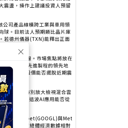
大震盪，操作上建議投資人預留
。該公司產品線橫跨工業與車用領
向球。目前法人預期類比晶片庫
若德州儀器(TXN)能釋出正面
×
凌晨)接力公布財報。市場焦點將放在
2330)
ADR在先進製程的領先地
將直接決定其股價能否擺脫近期震
績單。投資人將特別放大檢視混合雲
，已成為判斷這波AI應用能否從
lphabet(GOOGL)與Met
。整體來看，在總體經濟數據相對