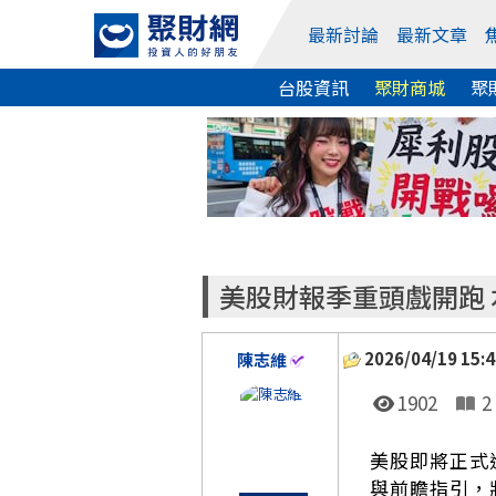
最新討論
最新文章
台股資訊
聚財商城
聚
美股財報季重頭戲開跑
2026/04/19 15:4
陳志維
1902
2
美股即將正式
與前瞻指引，