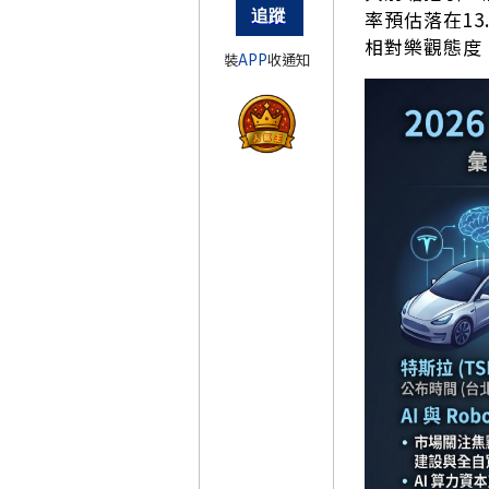
率預估落在1
相對樂觀態度
裝
APP
收通知