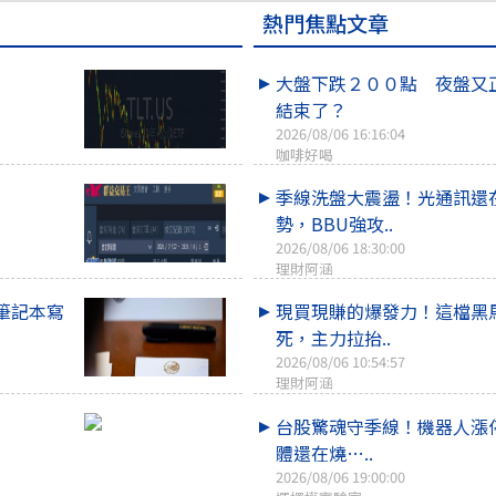
熱門焦點文章
大盤下跌２００點 夜盤又
結束了？
2026/08/06 16:16:04
咖啡好喝
季線洗盤大震盪！光通訊還
勢，BBU強攻..
2026/08/06 18:30:00
理財阿涵
筆記本寫
現買現賺的爆發力！這檔黑
死，主力拉抬..
2026/08/06 10:54:57
理財阿涵
台股驚魂守季線！機器人漲
體還在燒…..
2026/08/06 19:00:00