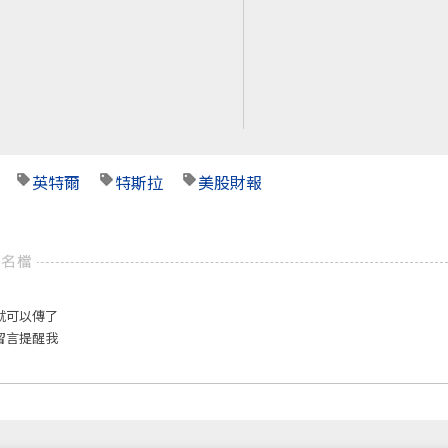
英特爾
特斯拉
美股財報
就可以傳了
留言提醒我