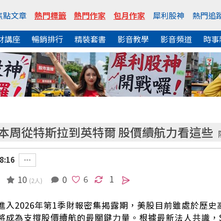
焦點文章
熱門標籤
熱門作家
包月作家
犀利股神
熱門追
財講座
暢銷排行
精裝套書
影音教學
影音頻道
時事
 本周從特斯拉到英特爾 股價續航力看這些
8:16
1
10
0
(2人)
進入2026年第1季財報密集揭露期，美股目前雖處於歷
將成為支撐股價續航的最關鍵力量。根據最新法人共識，S&