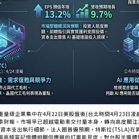
量級企業集中在4月22日美股盤後(台北時間4月23日凌晨
季財報。市場早已超越電動車交付量本身，轉向高度關注
xi的資本支出執行細節。法人圈普遍預期，特斯拉(TSLA
器與高頻寬記憶體相關供應鏈的訂單能見度，對台股半導