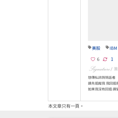
美股
IBM
1
想傳私訊悄悄話者
請先追蹤我 我回追
如果我沒有回追 請
本文章只有一頁。