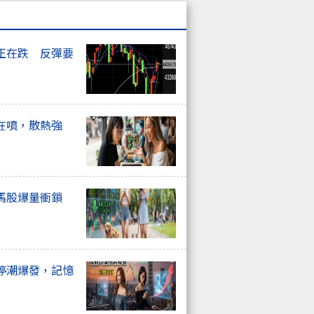
正在跌 反彈要
在噴，散熱強
馬股爆量衝鎖
停潮爆發，記憶