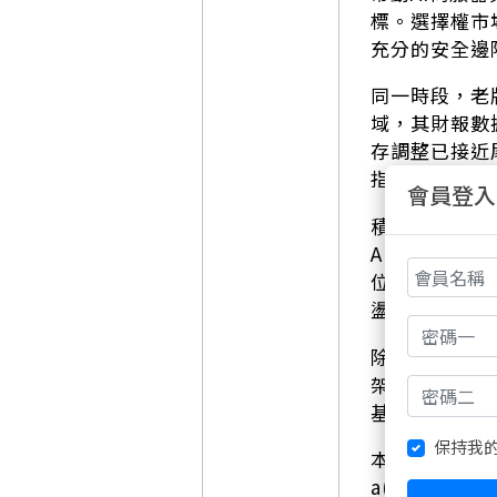
標。選擇權市
充分的安全邊
同一時段，老
域，其財報數
存調整已接近
指引，將為半
會員登入
積極轉型的英特
AI PC處
位，英特爾(
盪格局。
除了硬體製造端
架構與企業級
基礎建設延伸
保持我
本週這些科技指
a(META