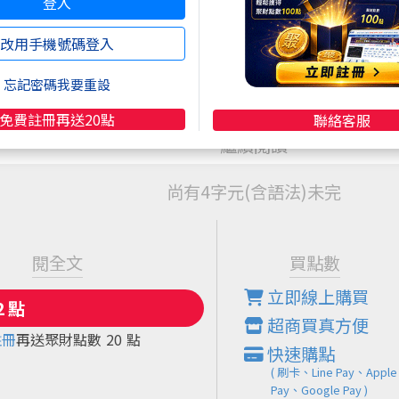
登入
，美股Q1財報季若能持續交出符合或優於預期的成績，
。投資人現階段宜緊盯各家公司資本支出細節與前瞻指引
改用手機號碼登入
動的契機。
忘記密碼我要重設
作為單篇抖內或包月抖內使用。
是支持我寫更多好文章的動力，感謝。
免費註冊再送20點
聯絡客服
尚有4字元(含語法)未完
閱全文
買點數
立即線上購買
超商買真方便
註冊
再送聚財點數
20
點
快速購點
( 刷卡、Line Pay、Apple
Pay、Google Pay )