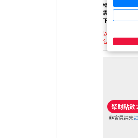
穩健的背景下
震盪偏多格局
下一波資金輪
以下沒內容，
包月抖內絕對
非會員請先