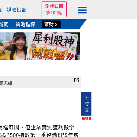
免費註冊
蹤
媒體投顧
拿100點
新聞
策略指標
聚財Ｘ
陳志維
＋
發
文
換稿費
史高檔區間，但企業實質獲利數字
P500指數第一季整體EPS年增