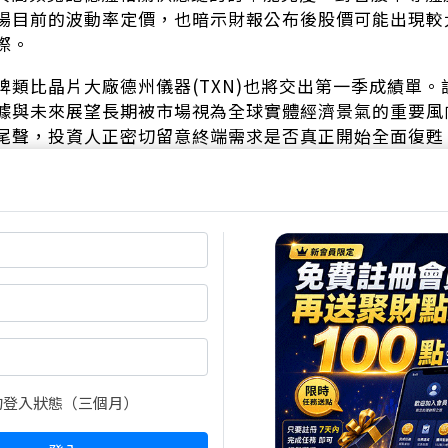
場目前的波動率定價，也暗示財報公布後股價可能出現較
際。
牌類比晶片大廠德州儀器(TXN)也將交出第一季成績單
據與未來展望長期被市場視為全球實體經濟景氣的重要風
尾聲，投資人正密切留意終端需求是否真正開始全面復甦。
導體產業後續復甦注入更強力佐證。
爾(INTC)則在4月23日美股盤後(台北時間4月24日
理器市占率提升，以及晶圓代工事業的實際進展。面對台積電
(
INTC)能否在龐大資本支出壓力下維持合理毛利率水準，
，IBM(IBM)同樣在4月22日美股盤後公布第一季成
AI顧問服務的營收成長動能。企業端導入AI的實際轉換率
至軟體與服務層面的核心觀察指標。
的登入狀態（三個月）
標企業的財報表現，不僅會為下週即將登場的微軟(MSFT)、A
)等科技巨獸定下基調，也將牽動被動式資金的類股輪動方向