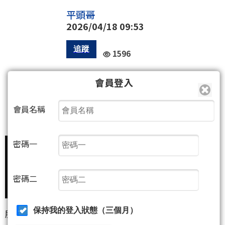
平頭哥
2026/04/18 09:53
1596
會員登入
0
會員名稱
12
15
(3人)
密碼一
密碼二
保持我的登入狀態（三個月）
股市亂不亂（漲不漲）川普說了算