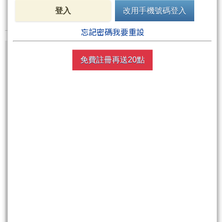
登入
改用手機號碼登入
忘記密碼我要重設
尚有1張圖，86字元(含語法)未完
免費註冊再送20點
非會員請先
註冊
再送聚財點數
20
點
買點數
立即線上購買
超商買真方便
快速購點
( 刷卡、Line Pay、Apple Pay、Google Pay )
非會員