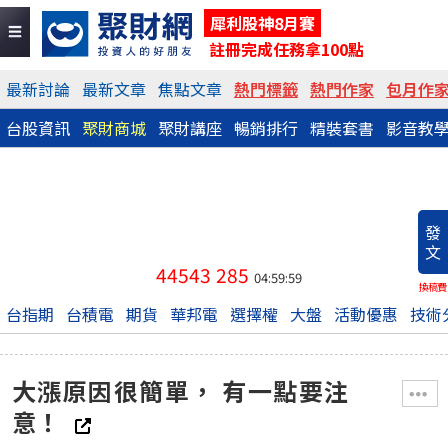
犀利股神8月賽
註冊完成任務拿100點
最新討論
最新文章
焦點文章
熱門標籤
熱門作家
包月作
台股資訊
聚財商城
聚財講座
暢銷排行
精裝套書
影音教
發
文
44543
285
04:59:59
換稿費
台指期
台積電
期貨
華邦電
選擇權
大盤
活動優惠
技術
大漲原因很簡單， 有一點要注
意！