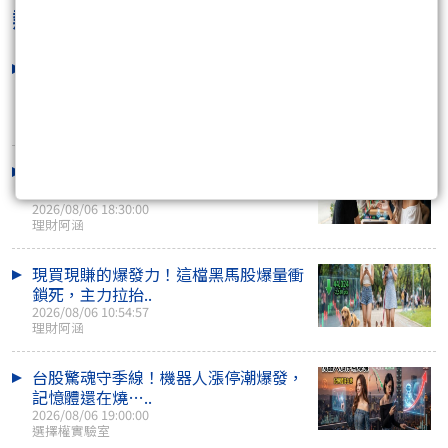
熱門焦點文章
大盤下跌２００點 夜盤又正在跌 反
彈要結束了？
2026/08/06 16:16:04
咖啡好喝
季線洗盤大震盪！光通訊還在噴，散熱
強勢，BBU強攻..
2026/08/06 18:30:00
理財阿涵
現買現賺的爆發力！這檔黑馬股爆量衝
鎖死，主力拉抬..
2026/08/06 10:54:57
理財阿涵
台股驚魂守季線！機器人漲停潮爆發，
記憶體還在燒…..
2026/08/06 19:00:00
選擇權實驗室