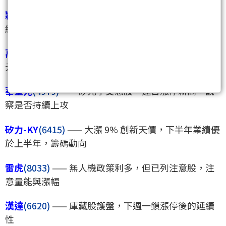
穎崴
(6515)
—— 剛突破萬元，籌碼結構確認後能否延
續多頭走勢
萬潤
(6187)
—— 先進封裝需求旺，外資目標 1,280
元，CAGR 31% 成長故事強
華星光
(4979)
—— 矽光子受惠股，連日漲停新高，觀
察是否持續上攻
矽力-KY
(6415)
—— 大漲 9% 創新天價，下半年業績優
於上半年，籌碼動向
雷虎
(8033)
—— 無人機政策利多，但已列注意股，注
意量能與漲幅
漢達
(6620)
—— 庫藏股護盤，下週一鎖漲停後的延續
性