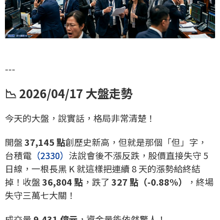
---
📉 2026/04/17 大盤走勢
今天的大盤，說實話，格局非常清楚！
開盤
37,145 點
創歷史新高，但就是那個「但」字，
台積電
（2330）
法說會後不漲反跌，股價直接失守 5
日線，一根長黑 K 就這樣把連續 8 天的漲勢給終結
掉！收盤
36,804 點
，跌了
327 點（-0.88%）
，終場
失守三萬七大關！
成交量
9,431 億元
，資金量能依然驚人！