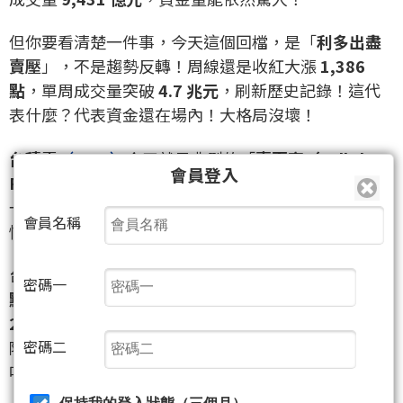
但你要看清楚一件事，今天這個回檔，是「
利多出盡
賣壓
」，不是趨勢反轉！周線還是收紅大漲
1,386
點
，單周成交量突破
4.7 兆元
，刷新歷史記錄！這代
表什麼？代表資金還在場內！大格局沒壞！
台積電
（2330）
今天就是典型的「
賣事實（Sell the
會員登入
Fact）
」操作。法人在法說會前先拉到高價，等利多
一出，獲利了結！這叫市場效率，不是基本面反轉！
會員名稱
懂嗎？！
台指期 5 月契約收
37,083 點
，與現貨正價差
278.66
密碼一
點
，外資期貨淨空單達
39,683 口
，單日再增持
2,900 口
空單！期現貨出現「
現貨買＋期貨空
」的避
密碼二
險鎖單格局！這就是法人的雙面手法！散戶看懂了
嗎？！