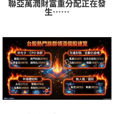
聯亞萬潤財富重分配正在發
生……