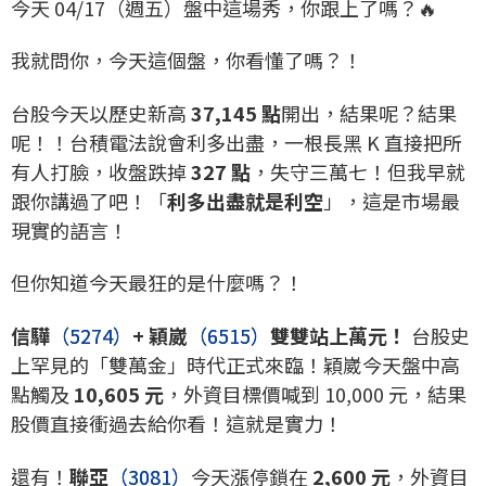
今天 04/17（週五）盤中這場秀，你跟上了嗎？🔥
我就問你，今天這個盤，你看懂了嗎？！
台股今天以歷史新高
37,145 點
開出，結果呢？結果
呢！！台積電法說會利多出盡，一根長黑 K 直接把所
有人打臉，收盤跌掉
327 點
，失守三萬七！但我早就
跟你講過了吧！「
利多出盡就是利空
」，這是市場最
現實的語言！
但你知道今天最狂的是什麼嗎？！
信驊
（5274）
+ 穎崴
（6515）
雙雙站上萬元！
台股史
上罕見的「雙萬金」時代正式來臨！穎崴今天盤中高
點觸及
10,605 元
，外資目標價喊到 10,000 元，結果
股價直接衝過去給你看！這就是實力！
還有！
聯亞
（3081）
今天漲停鎖在
2,600 元
，外資目