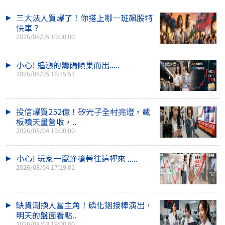
三大法人買爆了！你搭上哪一班飆股特
快車？
2026/08/05 19:00:00
小心! 追漲的籌碼傾巢而出.....
2026/08/05 16:15:51
投信爆買252億！矽光子全村亮燈，載
板噴天量營收，..
2026/08/04 19:00:00
小心! 玩家一窩蜂搶著往這裡來 .....
2026/08/04 17:19:01
缺貨潮換人當主角！磷化銦接棒演出，
明天的盤面看點..
2026/08/03 19:00:00