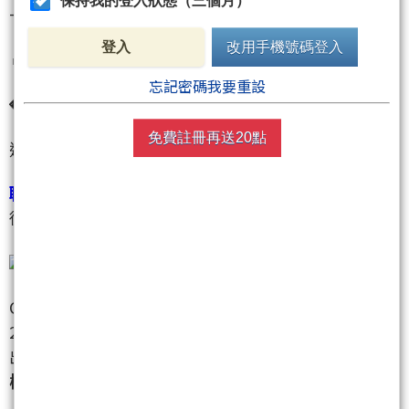
保持我的登入狀態（三個月）
---
登入
改用手機號碼登入
🔥 熱門族群
忘記密碼我要重設
💎 矽光子／CPO 族群：最強主流！
免費註冊再送20點
這個族群，我是不是說過！我就問你我是不是說過！
聯亞
(3081)
今天直接漲停鎖在
2,600 元
，外資目標價
從 2,081 元大幅上調至
3,165 元
，維持「買進」！
CW 雷射需求爆發，800G 以上光模組出貨量 2026～
2028 年分別上修
14%、29%、33%
！AI 伺服器機櫃
出貨量 2027 年上調至
7.7 萬櫃
，2028 年上看
12.1 萬
櫃
！這個成長斜率，你還敢說不夠猛？！