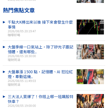
熱門焦點文章
千點大K棒出來以後 接下來會發生什麼
事情
2026/08/05 20:19:47
咖啡好喝
大盤季線一口氣站上，除了矽光子跟記
憶體，還有哪些..
2026/08/05 18:30:00
理財阿涵
大盤暴漲 1500 點，記憶體、AI 狂拉紅
燈，牽動這幾..
2026/08/05 11:49:03
理財阿涵
三大法人買爆了！你搭上哪一班飆股特
快車？
2026/08/05 19:00:00