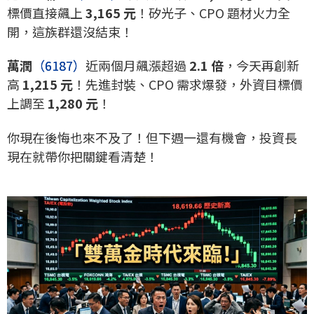
標價直接飆上
3,165 元
！矽光子、CPO 題材火力全
開，這族群還沒結束！
萬潤
（6187）
近兩個月飆漲超過
2.1 倍
，今天再創新
高
1,215 元
！先進封裝、CPO 需求爆發，外資目標價
上調至
1,280 元
！
你現在後悔也來不及了！但下週一還有機會，投資長
現在就帶你把關鍵看清楚！