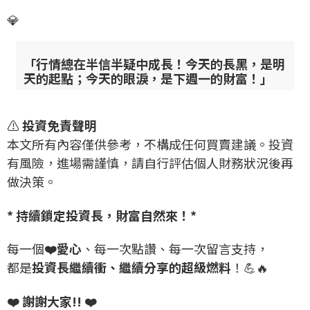
💎
「行情總在半信半疑中成長！今天的長黑，是明
天的起點；今天的眼淚，是下週一的財富！」
⚠️
投資免責聲明
本文所有內容僅供參考，不構成任何買賣建議。投資
有風險，進場需謹慎，請自行評估個人財務狀況後再
做決策。
* 持續鎖定投資長，財富自然來！*
每一個
❤️愛心
、每一次點讚、每一次留言支持，
都是
投資長繼續衝、繼續分享的超級燃料
！💪🔥
❤️ 謝謝大家!! ❤️