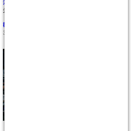
漢達
(6620)
宣布庫藏股，今日直接跳空鎖漲停
80.7
元
！
群翊
(6664)
打入美系電動車與低軌衛星大廠，股價連
3 揚，衝上
457.5 元
創歷史新高！