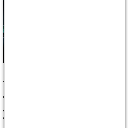
---
⚠️ 需注意的賣壓風險
我要告訴你，不是每一檔都能買！有些地方，你要小
心！