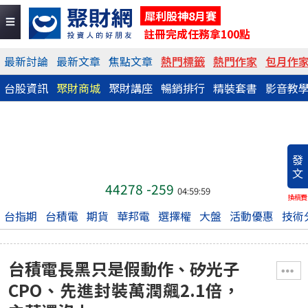
犀利股神8月賽
註冊完成任務拿100點
最新討論
最新文章
焦點文章
熱門標籤
熱門作家
包月作
台股資訊
聚財商城
聚財講座
暢銷排行
精裝套書
影音教
發
文
44278
-259
04:59:59
換稿費
台指期
台積電
期貨
華邦電
選擇權
大盤
活動優惠
技術
台積電長黑只是假動作、矽光子
CPO、先進封裝萬潤飆2.1倍，