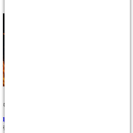
🎯 下週一精選觀察個股：
聯亞
(3081)
—— 外資目標價 3,165 元，CPO 題材最
強，漲停後能否繼續鎖板或開高走高