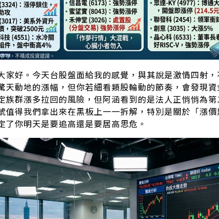
大家好。今天台股盤面給我的感覺，與其說是激情四射，
驚天動地的漲幅，但你若細看類股輪動的節奏，會發現資
定族群漲多拉回的風險，但阿涵看到的是法人正悄悄為第
號值得我們拿出來在黑板上一一拆解，特別是關於「漲價
定了你明天是要追高還是要居高思危。