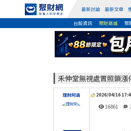
最新討論
最新文章
台股資訊
聚財商城
聚
禾伸堂無視處置照鎖漲
2026/04/16 17:4
理財阿涵
16861