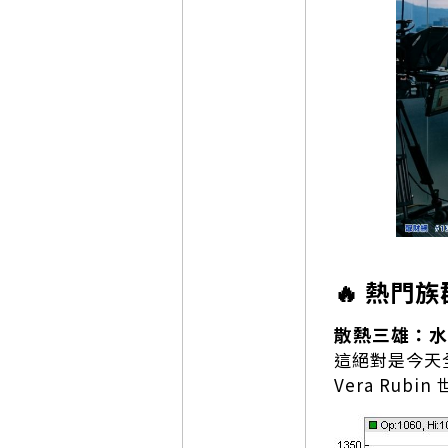
🔥 熱門族
散熱三雄：水
這絕對是今天
Vera Ru