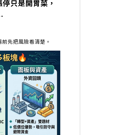
漲停只是開胃菜，
…
進場前先把風險看清楚。