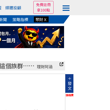
免費註冊
蹤
媒體投顧
拿100點
新聞
策略指標
聚財Ｘ
這個族群……
理財阿涵
＋
發
文
換稿費