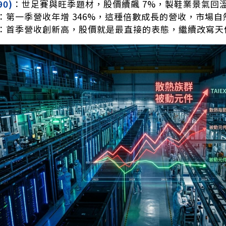
90)
：世足賽與旺季題材，股價續飆 7%，製鞋業景氣回
：第一季營收年增 346%，這種倍數成長的營收，市場
：首季營收創新高，股價就是最直接的表態，繼續改寫天