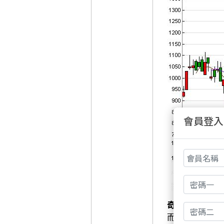
會員登入
奇鋐
(3017)
同
而
智伸科
(455