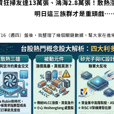
資狂掃友達13萬張、鴻海2.8萬張！散熱
明日這三族群才是重頭戲…
/04/16（週四）盤後，我整理了幾個關鍵數據，幫大家在