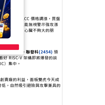
在傳產 MLCC 價格調漲，買盤
）的狀態，還能無視警示強攻漲
比」的對決，心臟不夠大的朋
沒有猶豫空間。
聯發科
(2454)
領
好 RISC-V 架構即將爆發的談
IC）集中。
群創賣廠的利益，面板雙虎今天成
對低，自然吸引避險與攻擊兼具的