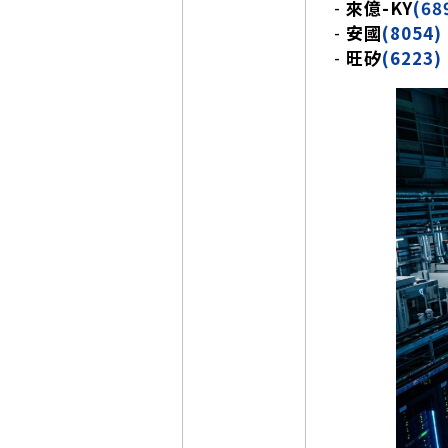
-
來億-KY
(68
-
安國
(8054)
-
旺矽
(6223)