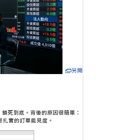
另開
，鎖死到底。背後的原因很簡單：
，是扎實的訂單能見度。