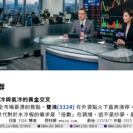
群
冷與氣冷的黃金交叉
全市場最燙的焦點。
雙鴻
(3324)
在外資點火下直奔漲停
bin 世代對於水冷板的需求是「倍數」在跳增，這不是炒夢