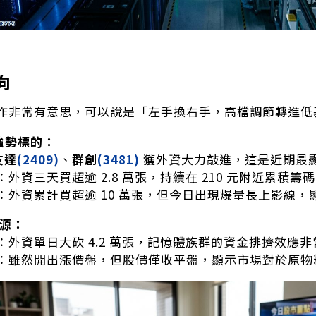
向
作非常有意思，可以說是「左手換右手，高檔調節轉進低
/強勢標的：
友達
(2409)
、
群創
(3481)
獲外資大力敲進，這是近期最
：外資三天買超逾 2.8 萬張，持續在 210 元附近累積
：外資累計買超逾 10 萬張，但今日出現爆量長上影線
來源：
：外資單日大砍 4.2 萬張，記憶體族群的資金排擠效應
：雖然開出漲價盤，但股價僅收平盤，顯示市場對於原物