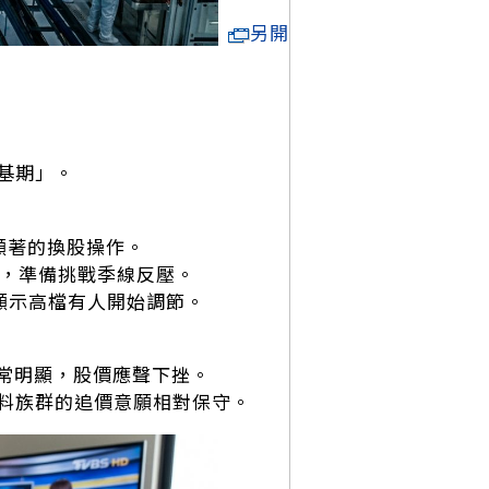
另開
基期」。
顯著的換股操作。
籌碼，準備挑戰季線反壓。
，顯示高檔有人開始調節。
非常明顯，股價應聲下挫。
料族群的追價意願相對保守。