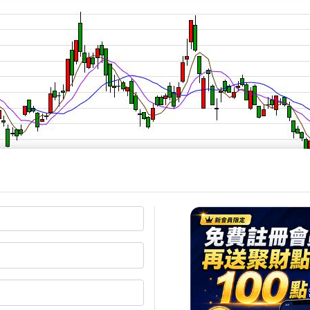
步受到美系大行調升目標價激勵，股價一度突破 2500
1)
作為水冷系統關鍵零組件供應商，盤中也大漲 4%，