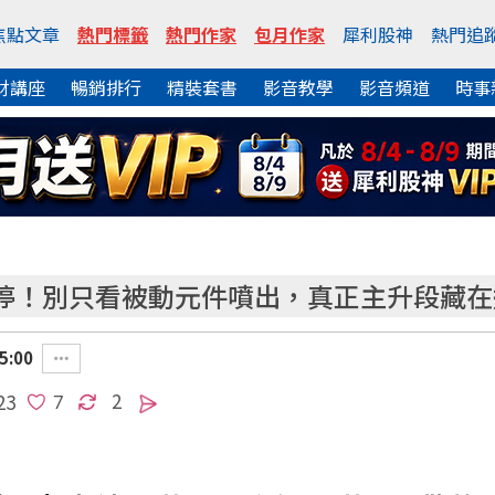
焦點文章
熱門標籤
熱門作家
包月作家
犀利股神
熱門追
財講座
暢銷排行
精裝套書
影音教學
影音頻道
時事
停！別只看被動元件噴出，真正主升段藏在
5:00
2
23