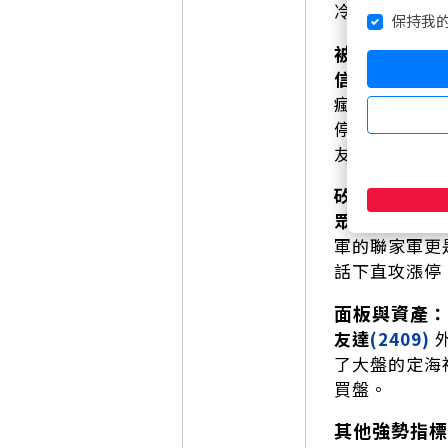
冷霸主，轉向
保持我
被動元件漲價
信昌電
(6173)
瘋狂湧入。但
停，這股氣勢
友，看看就好
矽光子與 I
眾達-KY
(497
軍的聯家軍更
話下直攻漲停
面板與資產：
友達
(2409)
外
了大盤的定海
買盤。
其他強勢指標