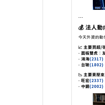
---
💰 法人動
今天外資的動
📈 主要買超
-
面板雙虎
：
-
鴻海
(2317)
-
台玻
(1802)
📉 主要賣壓
-
旺宏
(2337)
-
中鋼
(2002)