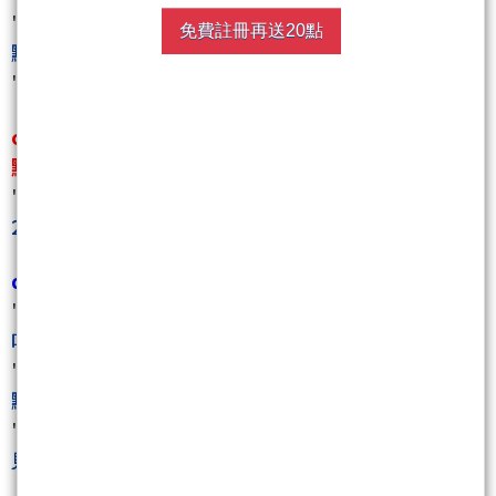
""
元月紅包行情賺翻了~33000達陣~超2500+超2200
免費註冊再送20點
點以上大單到手紀念
""
""
kobepenny年假開始~2/23開盤見！
""
c.結果二月份,馬年一開始,才兩天,波段就賺快2000
點......才兩天......
""
賺不完,真的賺不完,馬年才開始,僅僅兩天,波段狂尻
2000點!來共襄盛舉!
""
d.三月馬上來個7%下跌應應景!又是大賺耶!
""
預期的超過7%下跌,重倉出擊賺翻了!來共襄盛舉
吧!
""
""
這樣是不是三月期貨吃了3000+1500點?四月掛在高
點?
""
""
休假公告(現在到 4/7)~~~第一季吃很飽,清明過後
見!
""