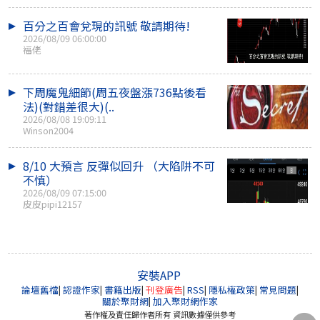
百分之百會兌現的訊號 敬請期待!
2026/08/09 06:00:00
福佬
下周魔鬼細節(周五夜盤漲736點後看
法)(對錯差很大)(..
2026/08/08 19:09:11
Winson2004
8/10 大預言 反彈似回升 （大陷阱不可
不慎）
2026/08/09 07:15:00
皮皮pipi12157
安裝APP
論壇舊檔
|
認證作家
|
書籍出版
|
刊登廣告
|
RSS
|
隱私權政策
|
常見問題
|
關於聚財網
|
加入聚財網作家
著作權及責任歸作者所有 資訊數據僅供參考