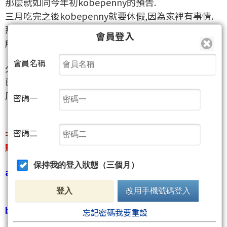
那麼就如同今年初kobepenny的預告.
三月吃完之後kobepenny就要休假,因為家裡有事情.
那麼拖了很久,今天小寶已成功誕生.
會員登入
所以只要再一週kobepenny就可以重新回到戰場.
會員名稱
久等了,原定休假日期再次延長一週（延長到4/19）.
已經可以確定最後一週之後重新回到戰場!
屆時kobepenny就會重新開始進入交易!
密碼一
=====================================
密碼二
賺不完啊!真的賺不完!收銀機天天響!
保持我的登入狀態（三個月）
a.繼2025被kobepenny尻爆賺翻之後.
""
2025交易總結~~~全面征服,記錄一破再破
""
登入
改用手機號碼登入
b.進入2026賺的比2025還猛!(一路馬年,馬上發財!)
忘記密碼我要重設
一月份先拿雙兩千點,然後提早休假過年.