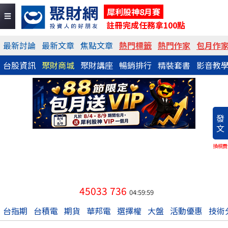
犀利股神8月賽
註冊完成任務拿100點
最新討論
最新文章
焦點文章
熱門標籤
熱門作家
包月作
台股資訊
聚財商城
聚財講座
暢銷排行
精裝套書
影音教
發
文
換稿費
45033
736
04:59:59
台指期
台積電
期貨
華邦電
選擇權
大盤
活動優惠
技術