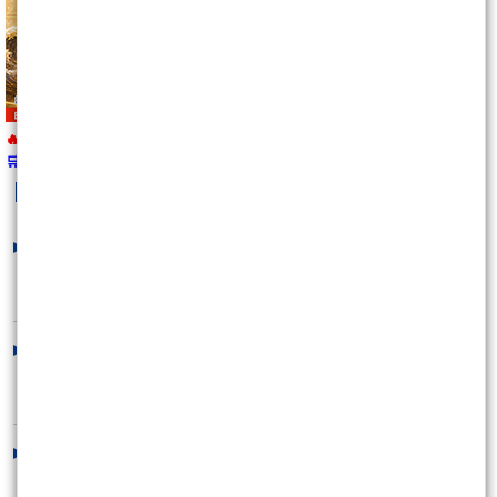
🔥 報名即將截止
🛒
https://wearn.tw/m/10492
kobepenny
最新文章
沒人敢做多,條條大路通羅馬!
2026/08/08 16:59:58
下週搶先看~可以賺多遠?
2026/08/08 13:48:36
不要再拿過去的思維來操作現在的市
場,否則很容易被..
2026/08/07 14:57:21