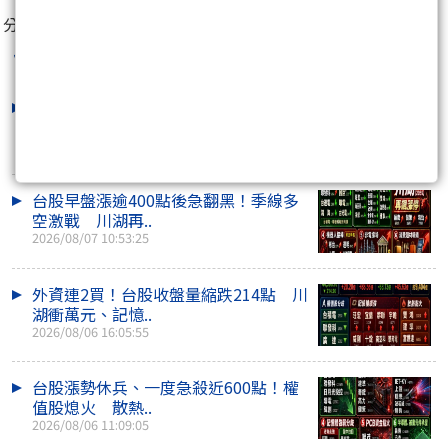
分享至：
台股老高
最新文章
外資反手大賣407億！台股收盤量縮跌
170點 川湖、機..
2026/08/07 15:41:38
台股早盤漲逾400點後急翻黑！季線多
空激戰 川湖再..
2026/08/07 10:53:25
外資連2買！台股收盤量縮跌214點 川
湖衝萬元、記憶..
2026/08/06 16:05:55
台股漲勢休兵、一度急殺近600點！權
值股熄火 散熱..
2026/08/06 11:09:05