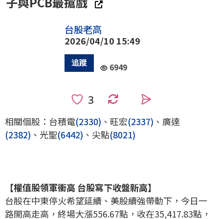
子與PCB最搶戲
台股老高
2026/04/10 15:49
6949
0
相關個股：台積電
(2330)
、旺宏
(2337)
、廣達
(2382)
、光聖
(6442)
、尖點
(8021)
【權值股領軍衝高 台股寫下收盤新高】
台股在中東停火希望延續、美股續強帶動下，今日一
路開高走高，終場大漲556.67點，收在35,417.83點，