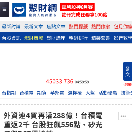
犀利股神8月賽
註冊完成任務拿100點
最新討論
最新文章
焦點文章
熱門標籤
熱門作家
包月作
台股資訊
聚財商城
聚財講座
暢銷排行
精裝套書
影音教
發
文
45033
736
04:59:59
換稿費
台指期
台積電
期貨
華邦電
選擇權
大盤
活動優惠
技術
外資連4買再灌288億！台積電
重返2千 台股狂飆556點、矽光