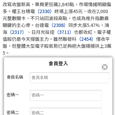
改寫收盤新高，單周更狂飆2,845點，市場情緒明顯偏
多。權王台積電
（2330）
終場上漲45元，收在2,000
元整數關卡，不只站回波段高點，也成為推升指數最
關鍵的主心骨。台達電
（2308）
同步大漲5.47%，鴻
海
（2317）
、日月光投控
（3711）
也都收紅，電子權
值股仍是今天撐盤主力。雖然聯發科
（2454）
僅收平
盤，但整體大型電子股氣勢已足夠把大盤穩穩拱上3萬
5。
會員登入
會員名稱
密碼一
密碼二