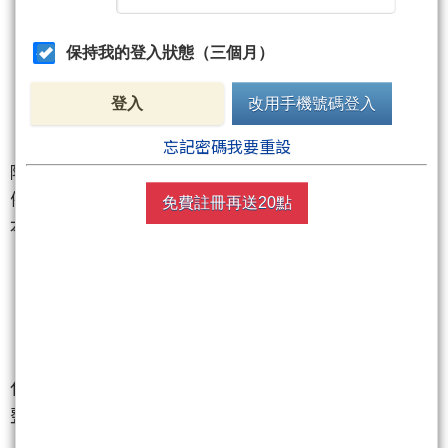
保持我的登入狀態（三個月）
登入
改用手機號碼登入
【電子五哥展笑顏 台積鏈與設備股全面暖身】
忘記密碼我要重設
除了權值股撐場，另一條主軸就是台積鏈與半導體設
備股全面升溫，市場顯然已提前為接下來的法說與資
免費註冊再送20點
本支出題材暖身。矽科宏晟
（6725）
、萬潤
（6187）
、辛耘
（3583）
、志聖
（2467）
、光洋科
（1785）
強勢亮燈漲停，台勝科
（3532）
與環球晶
（6488）
也同步走強。電子五哥方面，廣達
（2382）
、緯創
（3231）
、英業達
（2356）
、仁寶
（2324）
、和碩
（4938）
全數收紅，顯示AI伺服器與
代工鏈買氣仍在。在台積電
（2330）
站回2000元後，
整體供應鏈士氣明顯被重新點燃。