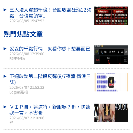
三大法人買超千億！台股收盤狂漲1250
點 台積電領軍..
2026/08/05 15:47:52
熱門焦點文章
妥妥的千點行情 就看你想不想要而已
2026/08/08 12:39:00
咖啡好喝
下週啟動第二階段反彈(8/7夜盤 衝浪日
誌)
2026/08/07 21:52:32
Logan羅根
ＶＩＰ哥，這道符，舒服嗎？哥，快聽
我一言，不害哥
2026/08/07 21:10:06
舒