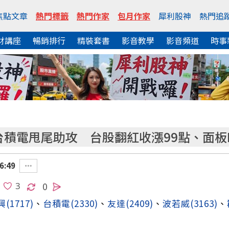
焦點文章
熱門標籤
熱門作家
包月作家
犀利股神
熱門追
財講座
暢銷排行
精裝套書
影音教學
影音頻道
時事
台積電甩尾助攻 台股翻紅收漲99點、面板
6:49
0
興
(1717)
、
台積電
(2330)
、
友達
(2409)
、
波若威
(3163)
、