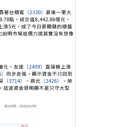
靠著台積電
（2330）
最後一筆大
78點，成交值8,442.86億元，
元、上漲5元，成了今日最關鍵的穩盤
也說明市場追價力道其實沒有想像
材催化，友達
（2409）
直接鎖上漲
6）
同步走強，顯示資金不只回到
采
（3714）
、鼎元
（2426）
、榮
。這波資金很明顯不是只守大型