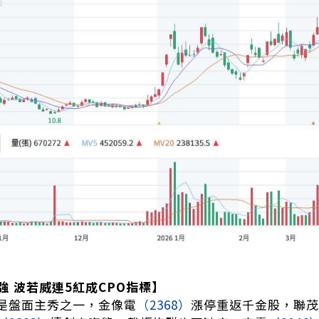
強 波若威連5紅成CPO指標】
舊是盤面主秀之一，金像電
（2368）
漲停重返千金股，聯茂