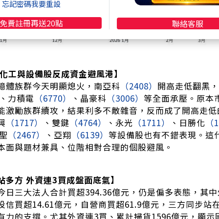
忘記密碼我要重設
免費註冊再送20點
聯絡客服
 化工與設備股反成資金避風港】
憶體族群今天明顯熄火，南亞科
（2408）
開高走低翻黑，
、力積電
（6770）
、晶豪科
（3006）
等全面承壓。原本
能激勵族群續攻，結果利多不敵雜音，反而成了開高走低
興
（1717）
、雙鍵
（4764）
、永光
（1711）
、日勝化
（1
聖
（2467）
、亞翔
（6139）
等設備股也有不錯表現。這
本面與題材兼具、位階相對合理的個股避風。
站多方 外資連3買成盤面底氣】
日三大法人合計買超394.36億元，仍是偏多表態，其中外
投信買超14.61億元，自營商買超61.9億元，三方同步
有力的支撐。尤其外資連3買、累計掃貨1596億元，顯