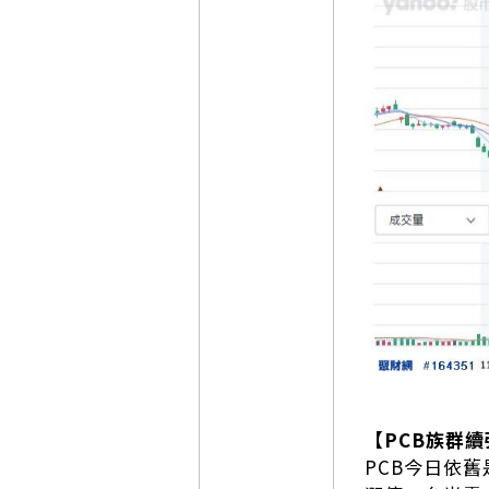
【PCB族群續
PCB今日依