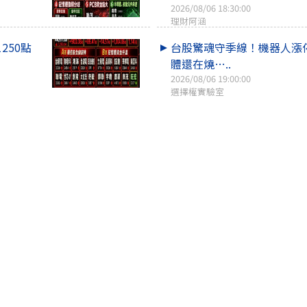
2026/08/06 18:30:00
理財阿涵
1250點
台股驚魂守季線！機器人漲
體還在燒…..
2026/08/06 19:00:00
選擇權實驗室
1500點
8/7 已經開始佈局~[我的進
以上]
2026/08/06 13:40:39
皮皮pipi12157
盪守43K
小心!外資加大期貨空單力道....
2026/08/06 17:06:04
選擇權實驗室
回上一頁
回頁頂