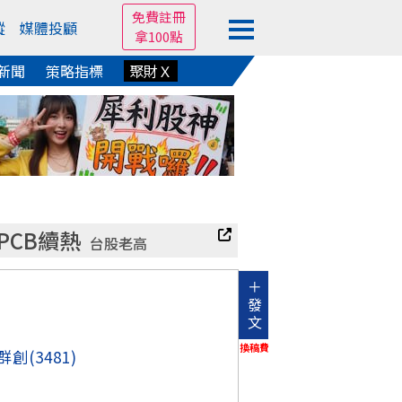
免費註冊
蹤
媒體投顧
拿100點
新聞
策略指標
聚財Ｘ
PCB續熱
台股老高
＋
發
文
換稿費
群創
(3481)