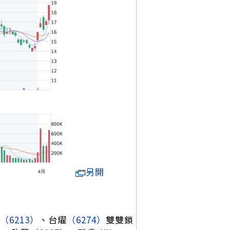
另開
（6213）
、台燿
（6274）
雙雙鎖