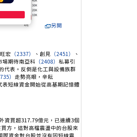
另開
旺宏
（2337）
、創見
（2451）
、
市場期待南亞科
（2408）
私募引
的代表。反倒是化工與設備族群
735）
走勢亮眼，辛耘
代表短線資金開始從高基期記憶體
資買超317.79億元，已連續3個
站在買方，這對高檔震盪中的台股來
示國際資金對台股並沒有因短線震