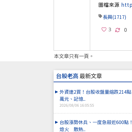
圖檔來源
htt
長興
(1717)
0
本文章只有一頁。
台股老高
最新文章
外資連2買！台股收盤量縮跌214
萬元、記憶..
2026/08/06 16:05:55
台股漲勢休兵、一度急殺近600點
熄火 散熱..