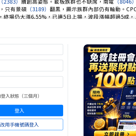
（2383）
續創高姿態。載板族群也不缺席，南電
（8046
，只有景碩
（3189）
翻黑，顯示族群內部仍有輪動。CP
，終場仍大漲6.55%，已連5日上揚，波段漲幅超過5成，
訊需求加持下，PCB、CCL與CPO仍是市場最買單的主流
的登入狀態（三個月）
登入
改用手機號碼登入