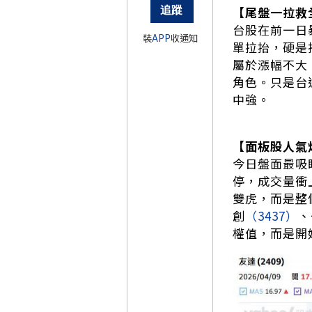
【尾盤一拉救
台股在前一日
裝
APP
收通知
單拉抬，硬是把
屬於漲幅不大
角色。只是台
中強。
【面板股人氣炸
今日盤面最吸睛
停，成交量衝
雙虎，而是整
創
（3437）
、
權值，而是開