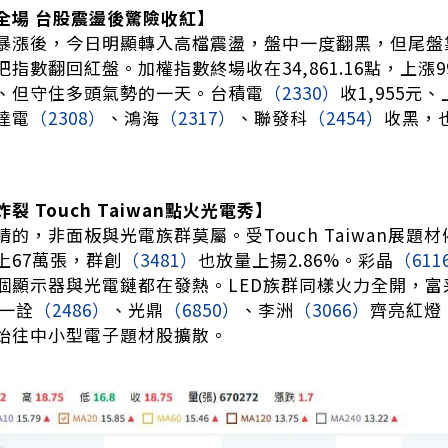
全場 台股震盪後驚險收紅】
暴漲後，今日明顯轉入高檔震盪，盤中一度翻黑，但尾盤
指數翻回紅盤。加權指數終場收在34,861.16點，上漲99.
、但守住多頭氣勢的一天。台積電
（2330）
收1,955
達電
（2308）
、鴻海
（2317）
、聯發科
（2454）
收黑，
裂 Touch Taiwan點火光電秀】
的，非面板與光電族群莫屬。受Touch Taiwan展題
上67萬張，群創
（3481）
也放量上揚2.86%。彩晶
（611
個顯示器與光電鏈都在發熱。LED族群同樣火力全開，富
一詮
（2486）
、光鼎
（6850）
、李洲
（3066）
齊亮紅燈
始往中小型電子題材股擴散。