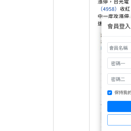
漲停，台光電
（4958）
收紅
中一度攻漲停
速傳輸與光通
會員登入
保持我