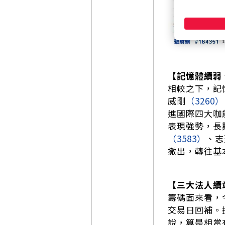
【記憶體續弱
相較之下，記
威剛
（3260）
進國際四大咖
表現強勢，長
（3583）
、志
撤出，轉往基
【三大法人續
籌碼面來看，今
交易日回補。
說，算是相當