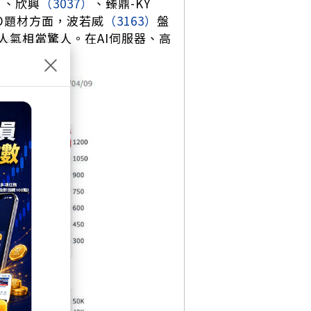
）
、欣興
（3037）
、臻鼎-KY
O題材方面，波若威
（3163）
盤
人氣相當驚人。在AI伺服器、高
線。
×