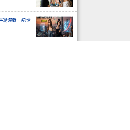
停潮爆發，記憶
場點~至少800點
..