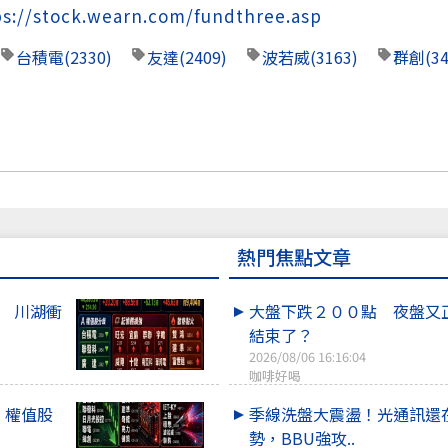
ps://stock.wearn.com/fundthree.asp
台積電
(2330)
友達
(2409)
波若威
(3163)
群創
(3
熱門焦點文章
點 川湖衝
大盤下跌２００點 夜盤又
結束了？
2026/08/06 16:16:04
咖啡好喝
！權值股
季線洗盤大震盪！光通訊還
勢，BBU強攻..