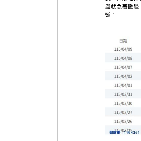
盪就急著撤退
強。