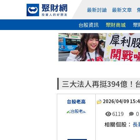
最新討論
最新文章
台股資訊
聚財商城
聚
三大法人再挺394億！
2026/04/09 15:4
台股老高
6119
0
相關個股：
長