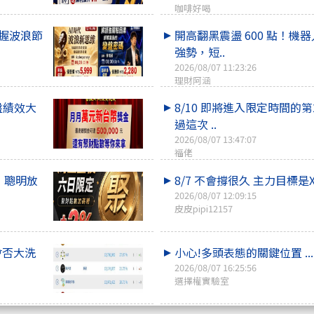
咖啡好喝
掌握波浪節
開高翻黑震盪 600 點！機
強勢，短..
2026/08/07 11:23:26
理財阿涵
盤績效大
8/10 即將進入限定時間的第2
過這次 ..
2026/08/07 13:47:07
福佬
，聰明放
8/7 不會撐很久 主力目標是X
2026/08/07 12:09:15
皮皮pipi12157
會否大洗
小心!多頭表態的關鍵位置 ...
2026/08/07 16:25:56
選擇權實驗室