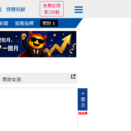
免費註冊
蹤
媒體投顧
拿100點
新聞
策略指標
聚財Ｘ
聚財女孩
＋
發
文
換稿費