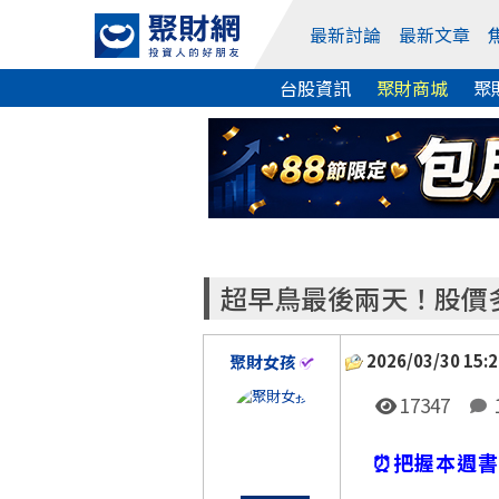
最新討論
最新文章
台股資訊
聚財商城
聚
超早鳥最後兩天！股價
2026/03/30 15:2
聚財女孩
17347
⏰把握本週書