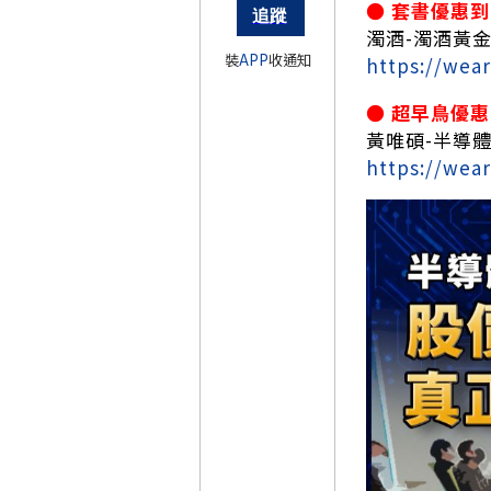
● 套書優惠到 
濁酒-濁酒黃
裝
APP
收通知
https://wea
● 超早鳥優惠到
黃唯碩-半導
https://wea