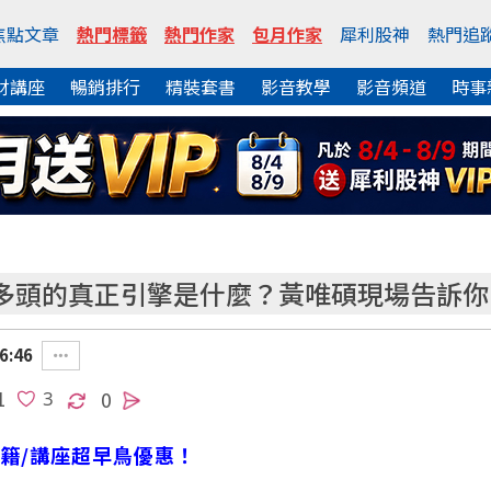
焦點文章
熱門標籤
熱門作家
包月作家
犀利股神
熱門追
財講座
暢銷排行
精裝套書
影音教學
影音頻道
時事
多頭的真正引擎是什麼？黃唯碩現場告訴你
6:46
1
0
籍/講座超早鳥優惠！