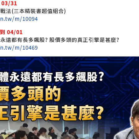
03/31
金戰法(三本精裝書超值組合)
rn.tw/m/10094
 04/01
體永遠都有長多飆股? 股價多頭的真正引擎是甚麼?
rn.tw/m/10469