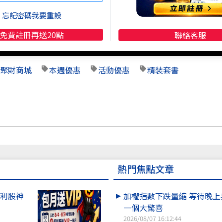
忘記密碼我要重設
免費註冊再送20點
聯絡客服
聚財商城
本週優惠
活動優惠
精裝套書
熱門焦點文章
犀利股神
加權指數下跌量縮 等待晚
一個大驚喜
2026/08/07 16:12:44