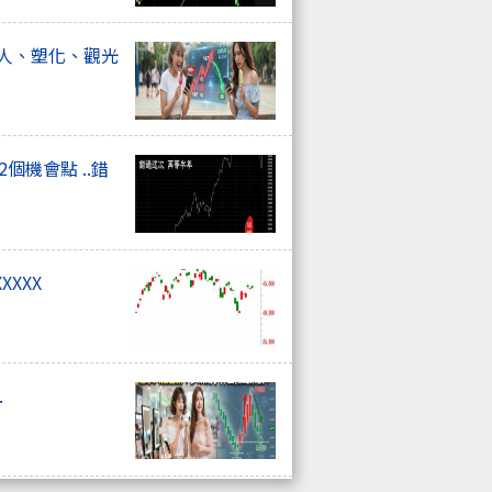
器人、塑化、觀光
個機會點 ..錯
XXXX
.