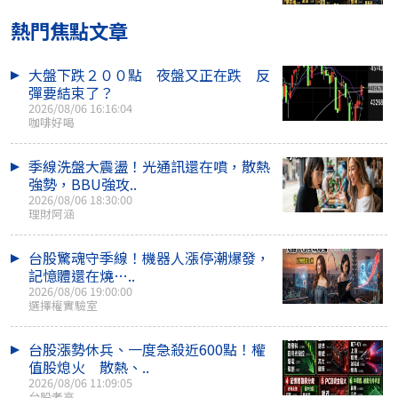
熱門焦點文章
大盤下跌２００點 夜盤又正在跌 反
彈要結束了？
2026/08/06 16:16:04
咖啡好喝
季線洗盤大震盪！光通訊還在噴，散熱
強勢，BBU強攻..
2026/08/06 18:30:00
理財阿涵
台股驚魂守季線！機器人漲停潮爆發，
記憶體還在燒…..
2026/08/06 19:00:00
選擇權實驗室
台股漲勢休兵、一度急殺近600點！權
值股熄火 散熱、..
2026/08/06 11:09:05
台股老高