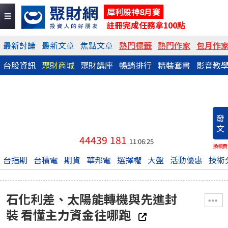
犀利股神8月賽
註冊完成任務拿100點
最新討論
最新文章
焦點文章
熱門標籤
熱門作家
包月作
台股資訊
聚財商城
聚財講座
暢銷排行
精裝套書
影音教
發
文
44439
181
11:06:25
換稿費
台指期
台積電
期貨
華邦電
選擇權
大盤
活動優惠
技術
石化利差、太陽能轉機與先進封
裝 看懂主力資金往哪跑