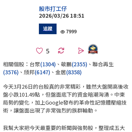
股市打工仔
2026/03/26 18:51
7999
0
相關個股：台聚
(1304)
、敬鵬
(2355)
、聯合再生
(3576)
、頎邦
(6147)
、金居
(8358)
今天3月26日的台股真的非常精彩，雖然大盤開高後收
盤小跌101.49點，但盤面底下的資金暗潮洶湧。中東
局勢的變化，加上Google發布的革命性記憶體壓縮技
術，讓盤面出現了非常強烈的族群輪動。
我幫大家把今天最重要的新聞與強勢股，整理成五大