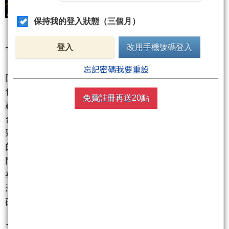
保持我的登入狀態（三個月）
一、 資金避風港：石化與原物料族群
登入
改用手機號碼登入
忘記密碼我要重設
因為中東局勢升溫，美伊衝突疑慮帶動油價大漲，石
化上游原料急升。這時候誰手上有低價庫存，誰就是
免費註冊再送20點
贏家。
台聚
(1304)
、亞聚
(1308)
、台達化
(1309)
：這三檔台
聚集團股今天大放異彩。他們手上握有約1到1.5個月
的低價原料庫存，在產品報價調漲的情況下，利差空
間瞬間擴大。
華紙
(1905)
：不僅是塑化，國際短纖紙漿每公噸也大
漲120美元，具備實質的產品漲價動能，外資持續加
碼。
二、 政策紅利發酵：綠能與太陽能族群