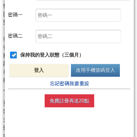
但有趣的是，盤面雖然像在上演記憶體大逃殺，基本
面卻沒有差到像世界末日。像宜鼎
（5289）
2月EPS衝
密碼一
到16.22元、青雲
（5386）
2月EPS有11.59元，威剛
（3260）
和十銓
（4967）
1月EPS也都非常猛，這代
密碼二
表至少到目前為止，低價庫存效益和報價上升，確實
有把獲利往上拱。換句話說，現在不是產業忽然爛
掉，而是股價先前跑太快，市場一聽到雜音就先砍再
保持我的登入狀態（三個月）
說。這種場面很像大家搶著進場吃 buffet，吃到一半
有人突然喊一句「後面可能沒牛排了」，結果全場先
登入
改用手機號碼登入
推椅子跑人，至於牛排到底是不是真的沒了，反而沒
忘記密碼我要重設
人等廚房講完。
免費註冊再送20點
更妙的是，大摩一邊降評DDR4相關個股，一邊又把旺
宏
（2337）
捧成首選，理由是傳統NAND可能出現更
大的供給缺口。這就讓整個記憶體故事從「全面大多
頭」變成「你不能亂買，要開始挑人」。也就是說，
市場不是否定記憶體，而是在重新分配誰才有未來、