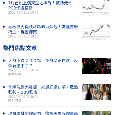
7月台股上演天堂地獄秀！被動元件、
PCB慘遭腰斬
2026/08/03 17:10:06
面板雙虎從跌深區暴力彈起！友達賣廠
補血、群創押寶..
2026/07/31 18:18:13
熱門焦點文章
大盤下跌２００點 夜盤又正在跌 反
彈要結束了？
2026/08/06 16:16:04
咖啡好喝
季線洗盤大震盪！光通訊還在噴，散熱
強勢，BBU強攻..
2026/08/06 18:30:00
理財阿涵
現買現賺的爆發力！這檔黑馬股爆量衝