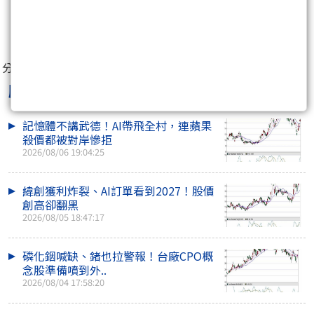
0
分享至：
股童
最新文章
記憶體不講武德！AI帶飛全村，連蘋果
殺價都被對岸慘拒
2026/08/06 19:04:25
緯創獲利炸裂、AI訂單看到2027！股價
創高卻翻黑
2026/08/05 18:47:17
磷化銦喊缺、鍺也拉警報！台廠CPO概
念股準備噴到外..
2026/08/04 17:58:20