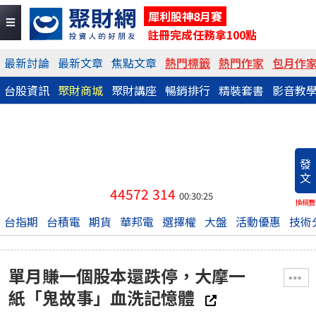
犀利股神8月賽
註冊完成任務拿100點
最新討論
最新文章
焦點文章
熱門標籤
熱門作家
包月作
台股資訊
聚財商城
聚財講座
暢銷排行
精裝套書
影音教
發
文
44572
314
00:30:25
換稿費
台指期
台積電
期貨
華邦電
選擇權
大盤
活動優惠
技術
單月賺一個股本還跌停，大摩一
紙「鬼故事」血洗記憶體