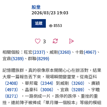
股童
2026/03/23 19:03
8553
0
相關個股：旺宏
(2337)
、威剛
(3260)
、十銓
(4967)
、
宜鼎
(5289)
、群聯
(8299)
記憶體族群，真的很像原本開開心心在辦派對，結果
大摩一篇報告丟下來，現場瞬間變靈堂。從南亞科
（2408）
、華邦電
（2344）
到威剛
（3260）
、廣穎
（4973）
、晶豪科
（3006）
、宜鼎
（5289）
、宇瞻
（8271）
，一路倒成一片，跌停的跌停、重挫的重
挫，連前陣子被捧成「單月賺一個股本」等級的模組