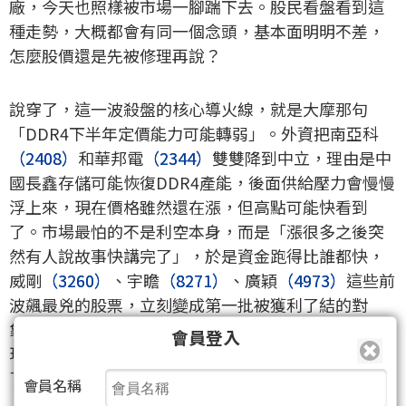
廠，今天也照樣被市場一腳踹下去。股民看盤看到這
種走勢，大概都會有同一個念頭，基本面明明不差，
怎麼股價還是先被修理再說？
說穿了，這一波殺盤的核心導火線，就是大摩那句
「DDR4下半年定價能力可能轉弱」。外資把南亞科
（2408）
和華邦電
（2344）
雙雙降到中立，理由是中
國長鑫存儲可能恢復DDR4產能，後面供給壓力會慢慢
浮上來，現在價格雖然還在漲，但高點可能快看到
了。市場最怕的不是利空本身，而是「漲很多之後突
然有人說故事快講完了」，於是資金跑得比誰都快，
威剛
（3260）
、宇瞻
（8271）
、廣穎
（4973）
這些前
波飆最兇的股票，立刻變成第一批被獲利了結的對
象。前面漲的時候大家喊AI、喊缺貨、喊超級循環，
會員登入
現在一跌下來，又瞬間變成「完了完了是不是山頂到
了」，股市情緒切換速度比翻書還快。
會員名稱