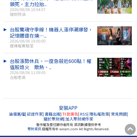
鎖死，主力拉抬..
2026/08/06 10:54:57
理財阿涵
台股驚魂守季線！機器人漲停潮爆發，
記憶體還在燒…..
2026/08/06 19:00:00
選擇權實驗室
台股漲勢休兵、一度急殺近600點！權
值股熄火 散熱、..
2026/08/06 11:09:05
台股老高
安裝APP
論壇舊檔
|
認證作家
|
書籍出版
|
刊登廣告
|
RSS
|
隱私權政策
|
常見問題
|
關於聚財網
|
加入聚財網作家
著作權及責任歸作者所有 資訊數據僅供參考
聚財資訊
版權所有© wearn.com All Rights Reserved.