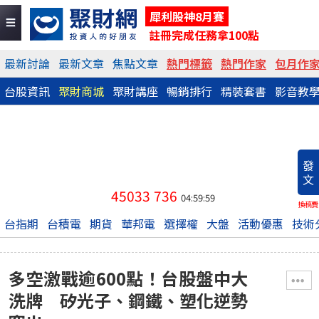
犀利股神8月賽
註冊完成任務拿100點
最新討論
最新文章
焦點文章
熱門標籤
熱門作家
包月作
台股資訊
聚財商城
聚財講座
暢銷排行
精裝套書
影音教
發
文
45033
736
04:59:59
換稿費
台指期
台積電
期貨
華邦電
選擇權
大盤
活動優惠
技術
多空激戰逾600點！台股盤中大
洗牌 矽光子、鋼鐵、塑化逆勢