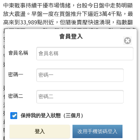
中東戰事持續干擾市場情緒，台股今日盤中走勢明顯
放大震盪。早盤一度在買盤推升下逼近3萬4千點，最
高來到33,989點附近，但隨後賣壓快速湧現，指數翻
黑下探至33,379點，盤中高低震盪超過600點，顯示多
會員登入
空雙方在月線關前交戰激烈。雖然截至上午盤勢仍力
守33,700點附近震盪，但市場氣氛顯然還是偏向保
會員名稱
守，尤其在週末前夕，資金操作明顯更偏短打與題材
選股。
密碼一
這波盤中震盪的核心，仍離不開中東局勢與油價變
密碼二
化。能源設施遭攻擊後，國際油價與天然氣價格大幅
波動，市場對通膨再起的擔憂升高，也讓長天期債券
殖利率面臨上行壓力。對電子權值股來說，這種環境
保持我的登入狀態（三個月）
最麻煩的地方就在於，除了資金面估值修正之外，若
戰事拖長，半導體供應鏈中的稀有氣體與部分原料運
登入
改用手機號碼登入
輸，也可能出現干擾，科技股因此籠罩在評價與基本