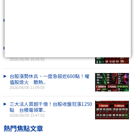
2026/08/07 15:41:38
台股早盤漲逾400點後急翻黑！季線多
空激戰 川湖再..
2026/08/07 10:53:25
外資連2買！台股收盤量縮跌214點 川
湖衝萬元、記憶..
2026/08/06 16:05:55
台股漲勢休兵、一度急殺近600點！權
值股熄火 散熱..
2026/08/06 11:09:05
三大法人買超千億！台股收盤狂漲1250
點 台積電領軍..
2026/08/05 15:47:52
熱門焦點文章