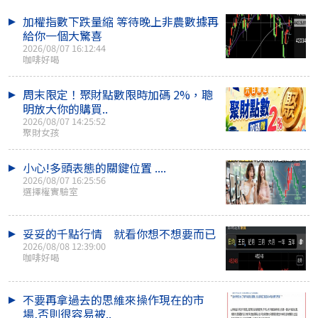
加權指數下跌量縮 等待晚上非農數據再
給你一個大驚喜
2026/08/07 16:12:44
咖啡好喝
周末限定！聚財點數限時加碼 2%，聰
明放大你的購買..
2026/08/07 14:25:52
聚財女孩
小心!多頭表態的關鍵位置 ....
2026/08/07 16:25:56
選擇權實驗室
妥妥的千點行情 就看你想不想要而已
2026/08/08 12:39:00
咖啡好喝
不要再拿過去的思維來操作現在的市
場,否則很容易被..