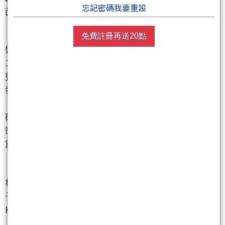
忘記密碼我要重設
面雙重壓力之下。
免費註冊再送20點
盤面上，權王台積電
（2330）
今雖然開高，一度來到
1,870元，但之後漲勢收斂，盤中大多時間在平盤附近
整理，並未能有效帶動整體電子權值股全面轉強。聯
發科
（2454）
與台達電
（2308）
相對持穩，鴻海
（2317）
、廣達
（2382）
則偏弱震盪，讓大盤缺少明
確主攻部隊。昨天重挫後，市場原本期待權值股能帶
頭反攻，但從今天盤中表現來看，資金顯然還沒有打
算全面回頭擁抱大型電子股。
相較之下，資金今日明顯轉向熱門題材股，尤其矽光
子與光通訊仍是盤面最搶眼的一群。眾達-
KY
（4977）
與東典光電
（6588）
盤中雙雙亮燈，上詮
（3363）
大漲約8%，創威
（6530）
漲幅接近9%，聯