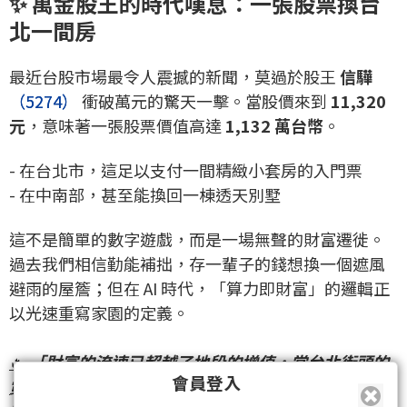
✨ 萬金股王的時代嘆息：一張股票換台
北一間房
最近台股市場最令人震撼的新聞，莫過於股王
信驊
（5274）
衝破萬元的驚天一擊。當股價來到
11,320
元
，意味著一張股票價值高達
1,132 萬台幣
。
- 在台北市，這足以支付一間精緻小套房的入門票
- 在中南部，甚至能換回一棟透天別墅
這不是簡單的數字遊戲，而是一場無聲的財富遷徙。
過去我們相信勤能補拙，存一輩子的錢想換一個遮風
避雨的屋簷；但在 AI 時代，「算力即財富」的邏輯正
以光速重寫家園的定義。
🔥
「財富的流速已超越了地段的增值，當台北街頭的
會員登入
霓虹依舊，矽谷與 Hsinchu 的指令集早已悄悄完成了