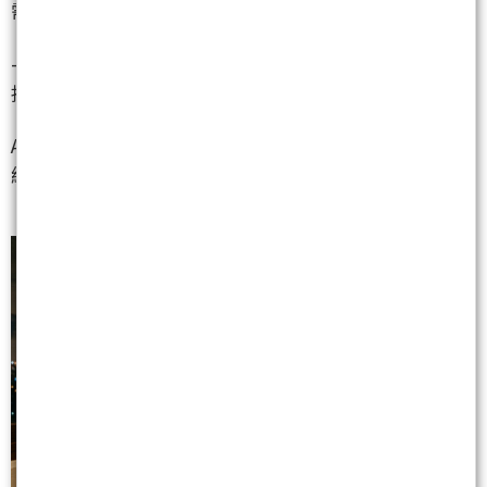
需求爆發受益
-
永光
（1711）
、中釉
（1809）
：化工股因 AI 題材加
持而亮燈漲停
AI 浪潮正從核心圈向外擴散，形成一張巨大的財富
網。