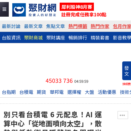
犀利股神8月賽
註冊完成任務拿100點
最新討論
最新文章
焦點文章
熱門標籤
熱門作家
包月作
台股資訊
聚財商城
聚財講座
暢銷排行
精裝套書
影音教
發
文
45033
736
04:59:59
換稿費
台指期
台積電
期貨
華邦電
選擇權
大盤
活動優惠
技術
別只看台積電 6 元配息！AI 運
算中心「從地面噴向太空」，散