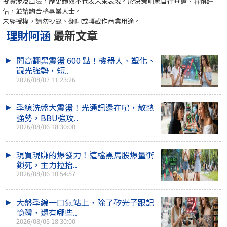
投資涉及風險，歷史績效不代表未來表現。於決策前應自行查證、審慎評
估，並諮詢合格專業人士。
未經授權，請勿抄錄、翻印或轉載作商業用途。
理財阿涵
最新文章
開高翻黑震盪 600 點！機器人、塑化、
觀光強勢，短..
2026/08/07 11:23:26
季線洗盤大震盪！光通訊還在噴，散熱
強勢，BBU強攻..
2026/08/06 18:30:00
現買現賺的爆發力！這檔黑馬股爆量衝
鎖死，主力拉抬..
2026/08/06 10:54:57
大盤季線一口氣站上，除了矽光子跟記
憶體，還有哪些..
2026/08/05 18:30:00