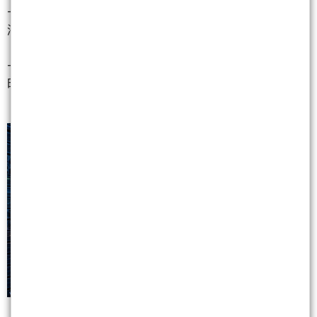
-
台達電
（2308）
：具備「Grid-to-Chip」完整方案，
液冷營收佔比已達兩位數
-
雙鴻
（3324）
：強攻 CDU（冷卻液分配單元），隨
時準備切入太空供應鏈