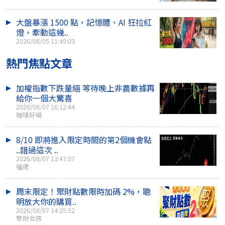
大盤暴漲 1500 點，記憶體、AI 狂拉紅
燈，牽動這幾..
2026/08/05 11:49:03
熱門焦點文章
加權指數下跌量縮 等待晚上非農數據再
給你一個大驚喜
2026/08/07 16:12:44
咖啡好喝
8/10 即將進入限定時間的第2個機會點
..錯過這次 ..
2026/08/07 13:47:07
福佬
周末限定！聚財點數限時加碼 2%，聰
明放大你的購買..
2026/08/07 14:25:52
聚財女孩