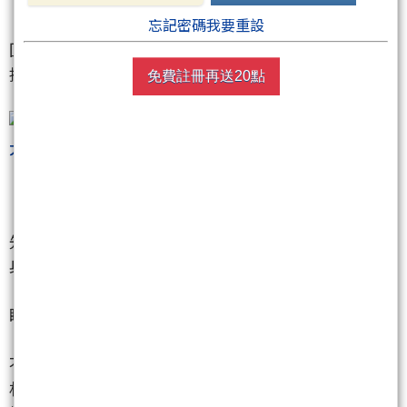
（7751）
、雙鴻
（3324）
更直接亮燈。盤面一口氣重
忘記密碼我要重設
回37千金，氣勢就是一句話：高價股不只回神，還直
接把多頭氣氛拉滿。
免費註冊再送20點
【記憶體滿血復活 面板雙虎也重新站上舞台】
先前被殺到灰頭土臉的記憶體族群，今日終於集體翻
身。南亞科
（2408）
、旺宏
（2337）
、威剛
（3260）
、廣穎電通
（4973）
、晶豪科
（3006）
、宇
瞻
（8271）
、宜鼎
（5289）
同步攻上漲停，華邦電
（2344）
、群聯
（8299）
也大漲8%左右。這波反彈
不只是技術面修復，也反映市場對供應吃緊與報價題
材重新買單。面板族群同樣很搶戲，群創
（3481）
直