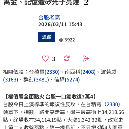
萬金、記憶體矽光子亮燈
台股老高
2026/03/11 15:43
3922
0
相關個股：台積電
(2330)
、南亞科
(2408)
、波若威
(3163)
、群創
(3481)
、信驊
(5274)
【權值股全面點火 台股一口氣收復3萬4】
台股今日上演標準的報復性反攻，在台積電
（2330）
領軍下，指數一路開高走高，盤中最高衝上34,218.66
點，終場收在34,114.19點，大漲1,342.32點，改寫史
上第二大收盤漲點。這一根長紅，不只把3萬4大關重