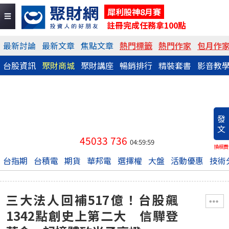
犀利股神8月賽
註冊完成任務拿100點
最新討論
最新文章
焦點文章
熱門標籤
熱門作家
包月作
台股資訊
聚財商城
聚財講座
暢銷排行
精裝套書
影音教
發
文
45033
736
04:59:59
換稿費
台指期
台積電
期貨
華邦電
選擇權
大盤
活動優惠
技術
三大法人回補517億！台股飆
1342點創史上第二大 信驊登