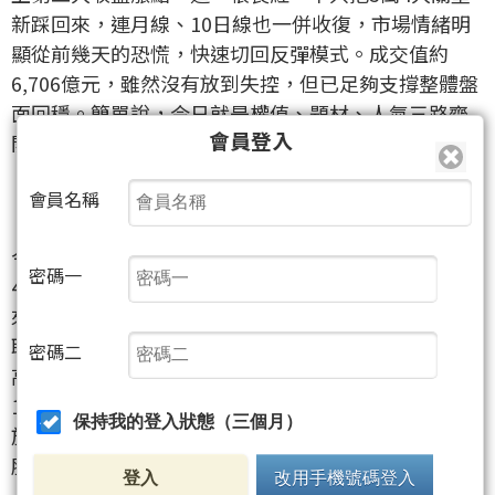
新踩回來，連月線、10日線也一併收復，市場情緒明
顯從前幾天的恐慌，快速切回反彈模式。成交值約
6,706億元，雖然沒有放到失控，但已足夠支撐整體盤
面回穩。簡單說，今日就是權值、題材、人氣三路齊
會員登入
開，空方被硬生生往後推了一大步。
會員名稱
【台積電帶頭衝 雙王與高價股全面回神】
今日最有指標性的，還是台積電
（2330）
強彈
密碼一
4.86%，收在1,940元，一口氣把市場信心重新拉回
來；台達電
（2308）
更大漲8.53%，鴻海
（2317）
、
聯發科
（2454）
、日月光投控
（3711）
也同步收高。
密碼二
高價股則是另一個亮點，股王信驊
（5274）
收在
10,055元，正式站上「萬金股」寶座，等於替高價股
保持我的登入狀態（三個月）
族群再添一把火。除了健策
（3653）
小跌，其餘千金
股幾乎全面翻紅，世芯-KY
（3661）
、旺矽
登入
改用手機號碼登入
（6223）
、力旺
（3529）
、致茂
（2360）
、竑騰