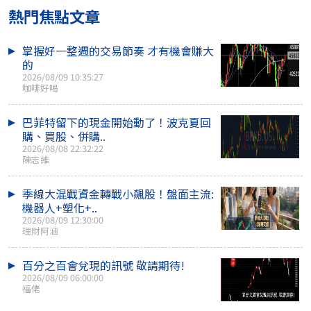
熱門焦點文章
掌握好一整週的交易節奏 才有機會賺大
的
2026/08/09 10:35:27
咖啡好喝
巴菲特留下的現金開始動了！波克夏回
購、買股、併購..
2026/08/08 22:32:22
陳志維
季線大混戰資金轉戰小飆股！盤面主流:
機器人+塑化+..
2026/08/09 12:30:00
理財阿涵
百分之百會兌現的訊號 敬請期待!
2026/08/09 06:00:00
福佬