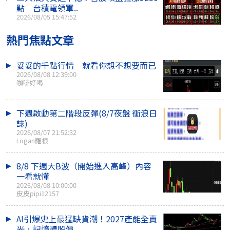
點 台積電領軍..
2026/08/05 15:47:52
熱門焦點文章
妥妥的千點行情 就看你想不想要而已
2026/08/08 12:39:00
咖啡好喝
下週啟動第二階段反彈(8/7夜盤 衝浪日
誌)
2026/08/07 21:52:32
Logan羅根
8/8 下週大B波（開始進入高峰）內容
一看就懂
2026/08/08 10:00:00
皮皮pipi12157
AI引爆史上最猛缺貨潮！2027產能全賣
光，記憶體股價..