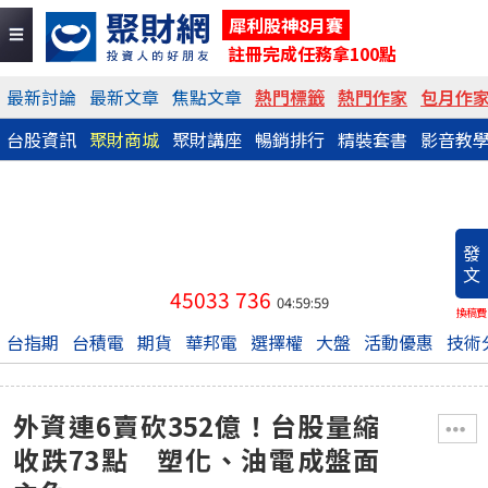
犀利股神8月賽
註冊完成任務拿100點
最新討論
最新文章
焦點文章
熱門標籤
熱門作家
包月作
台股資訊
聚財商城
聚財講座
暢銷排行
精裝套書
影音教
發
文
45033
736
04:59:59
換稿費
台指期
台積電
期貨
華邦電
選擇權
大盤
活動優惠
技術
外資連6賣砍352億！台股量縮
收跌73點 塑化、油電成盤面