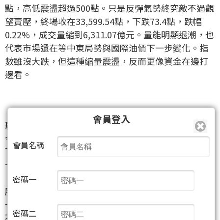
點，高低震盪超過500點。只是反彈氣勢終究敵不過觀
望賣壓，終場收在33,599.54點，下跌73.4點，跌幅
0.22%，成交量縮到6,311.07億元。量能明顯退潮，也
代表市場還在等中東局勢與國際油價下一步變化。指
數雖沒大跌，但這種縮量震盪，反而更像資金在邊打
邊看。
【權值股休兵 台積電失守1,900，電子撐盤力道轉
會員登入
弱】
今日大型權值股普遍沒能扛起盤面，台積電
（2330）
會員名稱
下跌10元，收在1,890元，再度失守1,900元整數關
卡。鴻海
（2317）
、台達電
（2308）
、聯發科
（2454）
、日月光投控
（3711）
同步收黑，電子權值
密碼一
股整體偏弱。也因為權值股沒有明顯表態，指數即使
一度翻紅，最後還是被壓回平盤下。換句話說，今日
密碼二
不是沒有買盤，而是買盤明顯不想硬追電子龍頭。