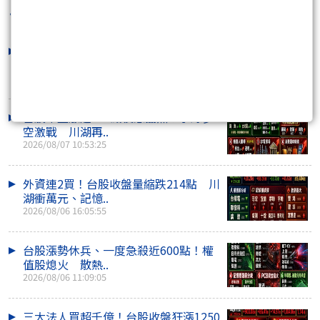
台股老高
最新文章
外資反手大賣407億！台股收盤量縮跌
170點 川湖、機..
2026/08/07 15:41:38
台股早盤漲逾400點後急翻黑！季線多
空激戰 川湖再..
2026/08/07 10:53:25
外資連2買！台股收盤量縮跌214點 川
湖衝萬元、記憶..
2026/08/06 16:05:55
台股漲勢休兵、一度急殺近600點！權
值股熄火 散熱..
2026/08/06 11:09:05
三大法人買超千億！台股收盤狂漲1250