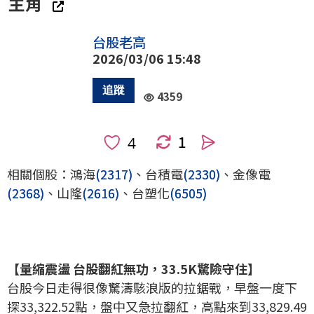
主角
台股老高
2026/03/06 15:48
4359
1
人
相關個股：鴻海
(2317)
、台積電
(2330)
、金像電
(2368)
、山隆
(2616)
、台塑化
(6505)
【量縮震盪 台股翻紅無功，33.5K驚險守住】
台股今日走得很像驚濤駭浪版的拉鋸戰，早盤一度下
探33,322.52點，盤中又急拉翻紅，高點來到33,829.49