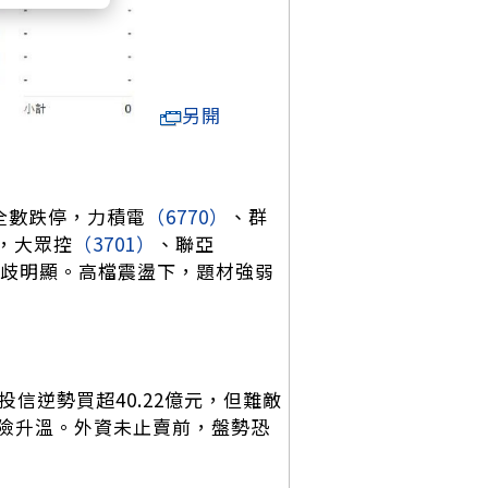
另開
全數跌停，力積電
（6770）
、群
，大眾控
（3701）
、聯亞
歧明顯。高檔震盪下，題材強弱
。投信逆勢買超40.22億元，但難敵
認風險升溫。外資未止賣前，盤勢恐