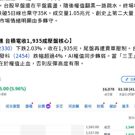
台股早盤還在平盤震盪，隨後權值翻黑一路跳水。終場收34,3
，跌破5日線也棄守35K。成交量1.05兆元、創史上第二
點，市場情緒明顯由多轉守。
 台積電收1,935成壓盤核心】
2330）
下跌2.03%，收在1,935元，尾盤再遭賣單壓制。
發科
（2454）
跌幅超過4%，AI權值同步轉弱。當「三
在於權值止血，否則反彈高度有限。