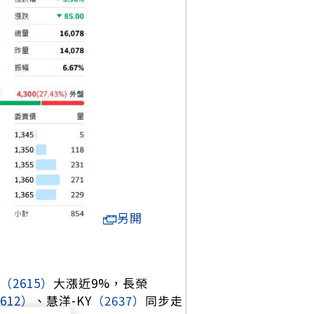
另開
（2615）
大漲近9%，長榮
612）
、慧洋-KY
（2637）
同步走