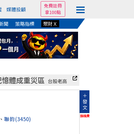
免費註冊
蹤
媒體投顧
拿100點
新聞
策略指標
聚財Ｘ
記憶體成重災區
台股老高
＋
發
文
換稿費
、
聯鈞
(3450)