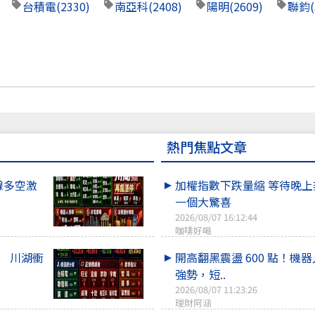
台積電
(2330)
南亞科
(2408)
陽明
(2609)
聯鈞
熱門焦點文章
線多空激
加權指數下跌量縮 等待晚
一個大驚喜
2026/08/07 16:12:44
咖啡好喝
點 川湖衝
開高翻黑震盪 600 點！機
強勢，短..
2026/08/07 11:23:26
理財阿涵