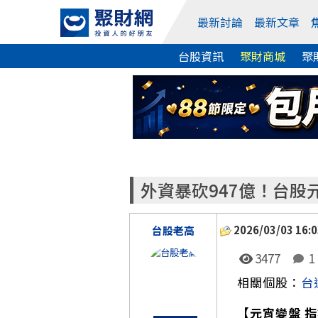
最新討論
最新文章
台股資訊
聚財商城
聚
外資暴砍947億！台股
2026/03/03 16:0
台股老高
3477
1
相關個股：
台
【元宵變盤 指