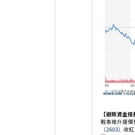
【避險資金搭
戰事推升運價
（2603）
收紅