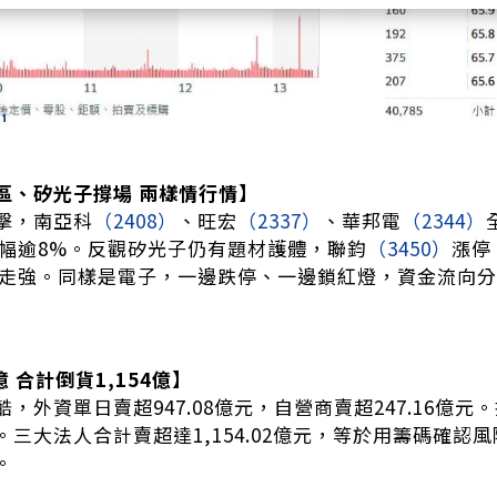
區、矽光子撐場 兩樣情行情】
擊，南亞科
（2408）
、旺宏
（2337）
、華邦電
（2344）
幅逾8%。反觀矽光子仍有題材護體，聯鈞
（3450）
漲停
走強。同樣是電子，一邊跌停、一邊鎖紅燈，資金流向分
億 合計倒貨1,154億】
，外資單日賣超947.08億元，自營商賣超247.16億元
。三大法人合計賣超達1,154.02億元，等於用籌碼確
。