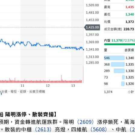
船 陽明漲停、散裝齊揚】
預期，資金轉進航運族群。陽明
（2609）
漲停鎖死，萬海
。散裝的中櫃
（2613）
亮燈，四維航
（5608）
、中航
（2