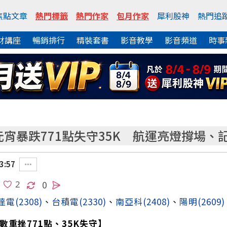
焦點文章
熱門標籤
熱門作家
包月作家
犀利股神
熱門追
財講座
暢銷排行
精裝套書
影音教學
影音頻道
時事
元宵暴跌771點失守35K 航運亮燈撐場、
3:57
0
達電
(2308)
、
台積電
(2330)
、
南亞科
(2408)
、
陽明
(2609)
數重挫771點、35K失守】