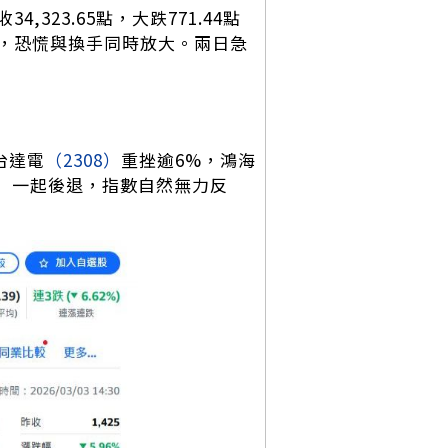
23.65點，大跌771.44點
大量，恐慌與換手同時放大。兩日急
台達電
（2308）
重挫逾6%，鴻海
王」一起後退，指數自然無力反