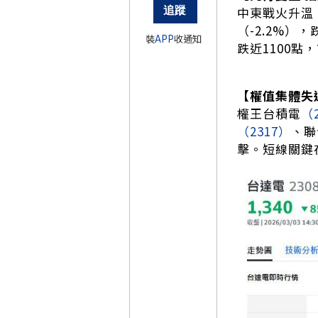
中東戰火升溫，
（-2.2%）
裝
APP
收通知
跌近1100
【權值集體失速
權王台積電
（
（2317）
、聯
擊。短線關鍵