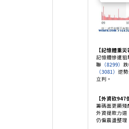
【記憶體重災
記憶體慘遭狙
聯
（8299）
跌
（3081）
逆勢
立判。
【外資砍947
籌碼面更顯殘酷
外資提款力道
仍偏震盪整理