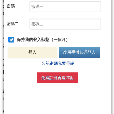
第1名：新台幣 2,500元
密碼一
第2名：新台幣 1,500元
第3名：新台幣 1,000元
密碼二
聚財點數（前五名）：各1,000點。
🏆
團體獎項
保持我的登入狀態（三個月）
第1名：均分聚財點數2,500點
登入
改用手機號碼登入
2月賽事剩下最後幾天！
忘記密碼我要重設
高手同場較勁，榮耀只屬於最後的強者。
把握每一次出手機會
，衝向排行榜首，拿走新台幣獎
金！
免費註冊再送20點
報名詳情與規則
👉
https://www.wearn.com/amazing/default.asp
🔓
想了解高手們的獲利模式嗎？