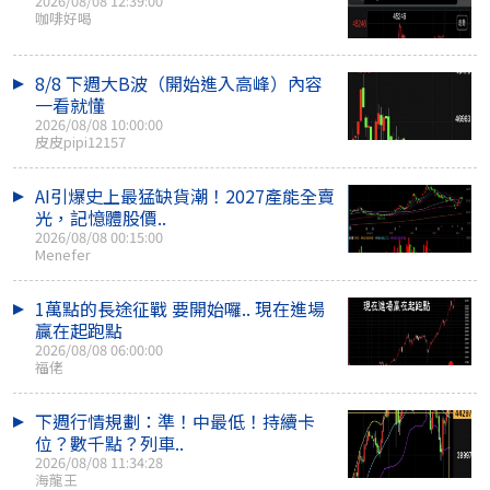
2026/08/08 12:39:00
咖啡好喝
8/8 下週大B波（開始進入高峰）內容
一看就懂
2026/08/08 10:00:00
皮皮pipi12157
AI引爆史上最猛缺貨潮！2027產能全賣
光，記憶體股價..
2026/08/08 00:15:00
Menefer
1萬點的長途征戰 要開始囉.. 現在進場
贏在起跑點
2026/08/08 06:00:00
福佬
下週行情規劃：準！中最低！持續卡
位？數千點？列車..
2026/08/08 11:34:28
海龍王