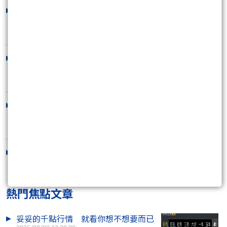
88節限定 挺你的投資路！包月送犀利
股神VIP！
2026/08/04 12:27:43
把握本周講座優惠！kobepenny掌握波
浪節奏、黃唯碩..
2026/08/03 16:50:37
7月前三強獲利飆破25%！神級操盤績
效大公開，犀利股..
2026/07/31 16:30:00
周末限定！聚財點數限時加碼 2%，聰
明放大你的購買..
2026/07/31 15:24:11
熱門焦點文章
妥妥的千點行情 就看你想不想要而已