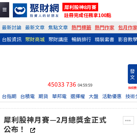
犀利股神8月賽
註冊完成任務拿100點
最新討論
最新文章
焦點文章
熱門標籤
熱門作家
包月作
台股資訊
聚財商城
聚財講座
暢銷排行
精裝套書
影音教
發
文
45033
736
04:59:59
換稿費
台指期
台積電
期貨
華邦電
選擇權
大盤
活動優惠
技術
犀利股神月賽—2月總獎金正式
公布！