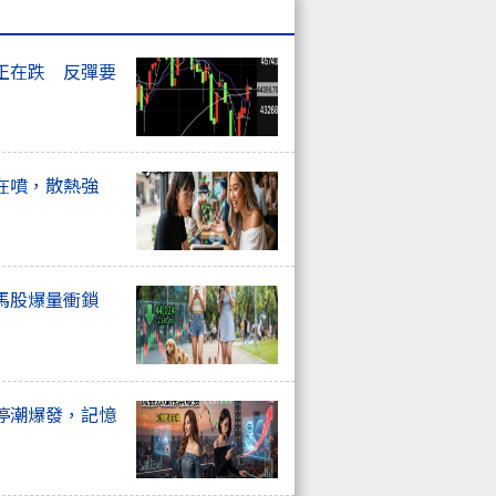
正在跌 反彈要
在噴，散熱強
馬股爆量衝鎖
停潮爆發，記憶