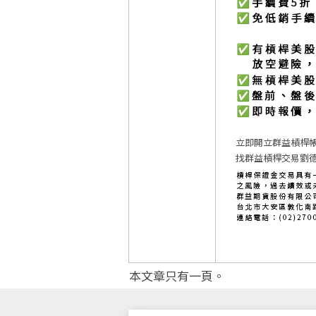
立即開立群益槓桿
找群益槓桿交易劉德
本文章只有一頁。