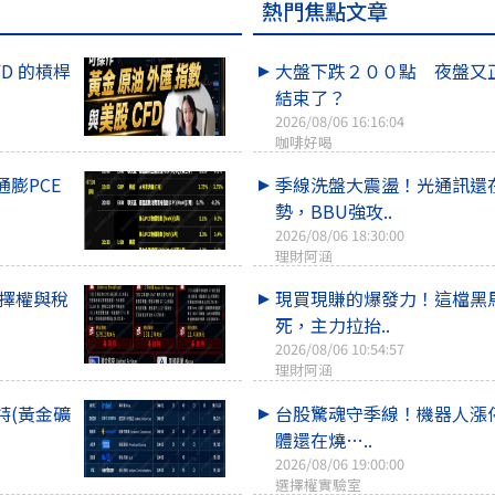
熱門焦點文章
FD 的槓桿
大盤下跌２００點 夜盤又
結束了？
2026/08/06 16:16:04
咖啡好喝
膨PCE
季線洗盤大震盪！光通訊還
勢，BBU強攻..
2026/08/06 18:30:00
理財阿涵
選擇權與稅
現買現賺的爆發力！這檔黑
死，主力拉抬..
2026/08/06 10:54:57
理財阿涵
特(黃金礦
台股驚魂守季線！機器人漲
體還在燒…..
2026/08/06 19:00:00
選擇權實驗室