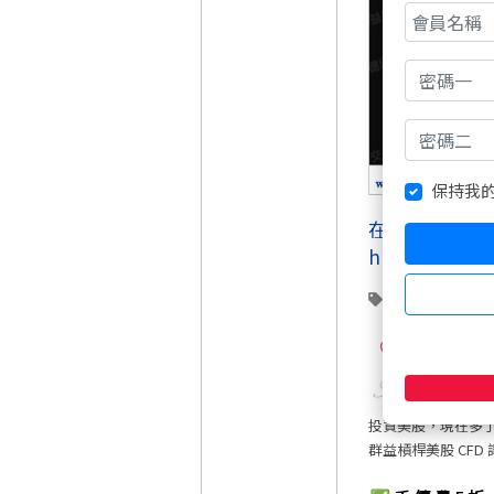
保持我
在台灣交易全
https://www
CPI
降息
1
投資美股，現在多
群益槓桿美股 CFD