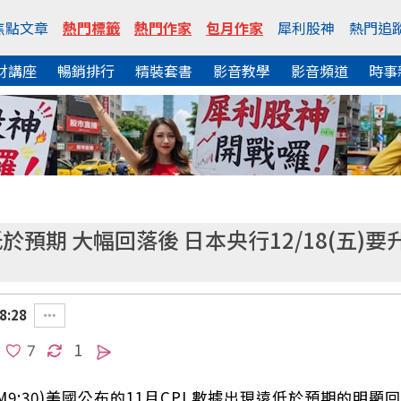
焦點文章
熱門標籤
熱門作家
包月作家
犀利股神
熱門追
財講座
暢銷排行
精裝套書
影音教學
影音頻道
時事
於預期 大幅回落後 日本央行12/18(五)
8:28
1
8 PM9:30)美國公布的11月CPI 數據出現遠低於預期的