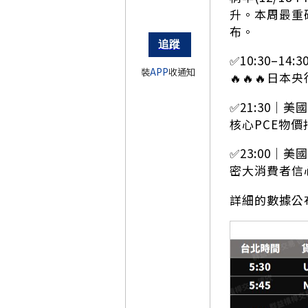
升。本周最重
布。
✅10:30–14:
裝
APP
收通知
🔥🔥🔥日
✅21:30｜美國
核心PCE物價
✅23:00｜美國
密大消費者信
詳細的數據公