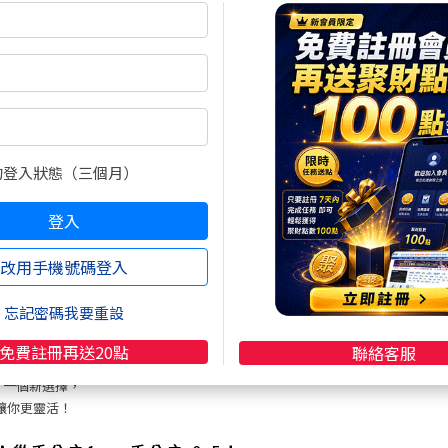
的登入狀態（三個月）
世界
登入
.mt5tw.com/
改用手機號碼登入
密大
PCE
日本央行
忘記密碼我要重設
免費註冊再送20點
聯絡客服
了一個新選擇，
 讓你更靈活！