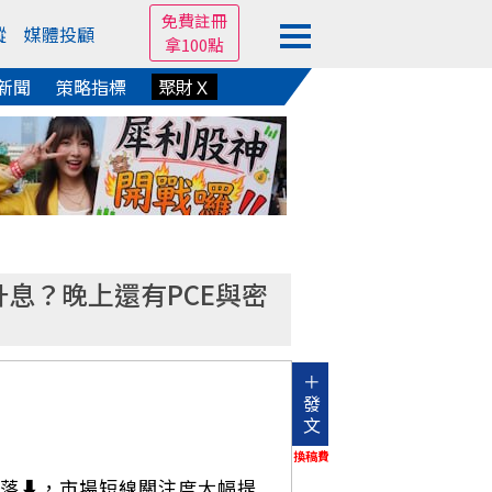
免費註冊
蹤
媒體投顧
拿100點
新聞
策略指標
聚財Ｘ
要升息？晚上還有PCE與密
＋
發
文
換稿費
明顯回落⬇️，市場短線關注度大幅提