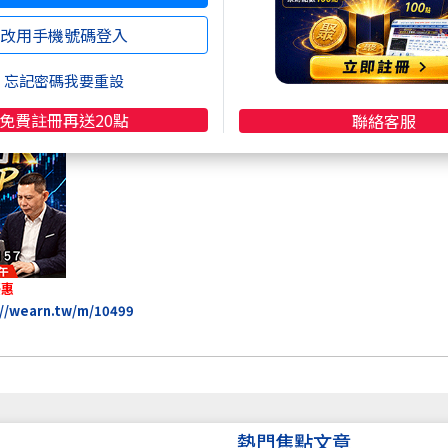
改用手機號碼登入
忘記密碼我要重設
免費註冊再送20點
聯絡客服
優惠
://wearn.tw/m/10499
熱門焦點文章