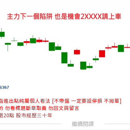
進出點純屬個人看法 [不帶盤 一定要設停損 不拗單]
的 勿看標題斷章取義 勿回文與留言
退20點 股市經歷三十年