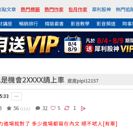
焦點文章
熱門標籤
熱門作家
包月作家
犀利股神
熱門追
財講座
暢銷排行
精裝套書
影音教學
影音頻道
時事
也是機會2XXXX請上車
皮皮pipi12157
5:33
1
3
56
32
(12人)
主力進場就對了 多少進場都寫在內文 絕不唬人[有單]