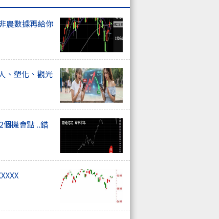
上非農數據再給你
器人、塑化、觀光
個機會點 ..錯
XXXX