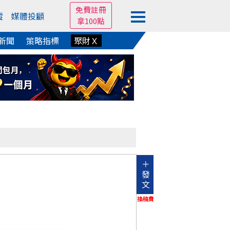
免費註冊
蹤
媒體投顧
拿100點
新聞
策略指標
聚財Ｘ
＋
發
文
換稿費