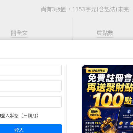
尚有3張圖，1153字元(含語法)未完
閱全文
買點數
立即線上購買
超商買真方便
註冊
再送聚財點數
20
點
快速購點
限定！點數加贈2%！
( 刷卡、Line Pay、Apple
Pay、Google Pay )
的登入狀態（三個月）
登入
盤