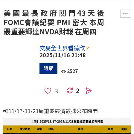
美國最長政府關門43天後
FOMC會議紀要 PMI 密大 本周
最重要輝達NVDA財報 在周四
交易全世界看德欣
2025/11/16 21:48
2527
2
人
📢11/17-11/21周重要經濟數據公布時間