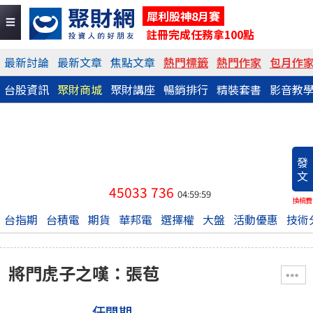
犀利股神8月賽
註冊完成任務拿100點
最新討論
最新文章
焦點文章
熱門標籤
熱門作家
包月作
台股資訊
聚財商城
聚財講座
暢銷排行
精裝套書
影音教
發
文
45033
736
04:59:59
換稿費
台指期
台積電
期貨
華邦電
選擇權
大盤
活動優惠
技術
將門虎子之嘆：張苞
任閒期