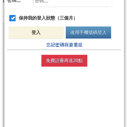
密碼二
保持我的登入狀態（三個月）
尚有1張圖，346字元(含語法)未完
登入
改用手機號碼登入
忘記密碼我要重設
非會員請先
註冊
再送聚財點數
20
點
免費註冊再送20點
週五盤後六日限定！點數加贈2%！
買點數
立即線上購買
超商買真方便
快速購點
( 刷卡、Line Pay、Apple Pay、Google Pay )