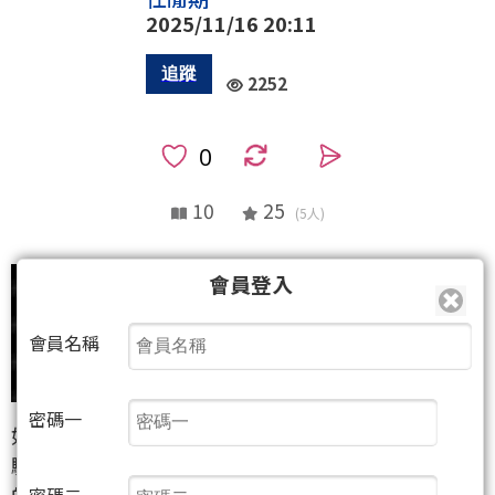
2025/11/16 20:11
2252
0
10
25
(5人)
會員登入
會員名稱
密碼一
如果說上週後半段猛烈的空方力量，如同張飛當年馳
騁沙場、所向披靡的萬鈞之勢，那麼本週（或短期）
的空方，則由張飛之子——張苞代父上場。