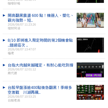
咖啡好喝
開高翻黑震盪 600 點！機器人、塑化、
觀光強勢，短..
2026/08/07 11:23:26
理財阿涵
8/10 即將進入限定時間的第2個機會點
..錯過這次 ..
2026/08/07 13:47:07
福佬
台指大肉越來越確定，有耐心能吃到撐
2026/08/07 12:01:12
周代運
台股早盤漲逾400點後急翻黑！季線多
空激戰 川湖再飆..
2026/08/07 10:53:25
台股老高