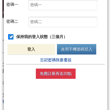
密碼一
密碼二
保持我的登入狀態（三個月）
今天跳空大暴跌 主力會讓你猜錯方向 做錯邊
登入
改用手機號碼登入
-------------
忘記密碼我要重設
文章內容是福佬個人的看法紀錄.我不帶單操作.購買前
請三思
免費註冊再送20點
本文不退點(前7位買文+回覆 統一贈送100點)
支持福佬 請按下挺我網址
http://www.wearn.com/fans/?120317