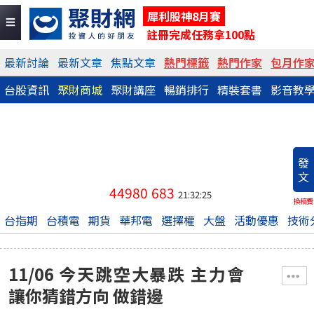
犀利股神8月賽
註冊完成任務拿100點
最新討論
最新文章
焦點文章
熱門標籤
熱門作家
包月作
台股資訊
聚財商城
聚財講座
暢銷排行
精裝套書
影音教
發
文
44980
683
21:32:25
換稿費
台指期
台積電
期貨
華邦電
選擇權
大盤
活動優惠
技術
11/06 今天跳空大暴跌 主力會
讓你猜錯方向 做錯邊