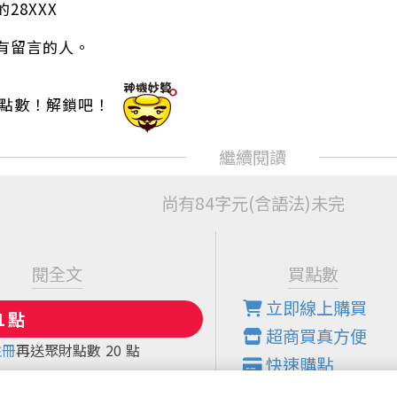
28XXX
有留言的人。
X點數！解鎖吧！
尚有84字元(含語法)未完
閱全文
買點數
立即線上購買
超商買真方便
註冊
再送聚財點數
20
點
快速購點
( 刷卡、Line Pay、Apple