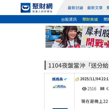
最新討論
最新文章
台股資訊
聚財商城
聚
1104夜盤當沖「送分
2025/11/04 22:1
媽媽桑
2516
4
現在是晚上22