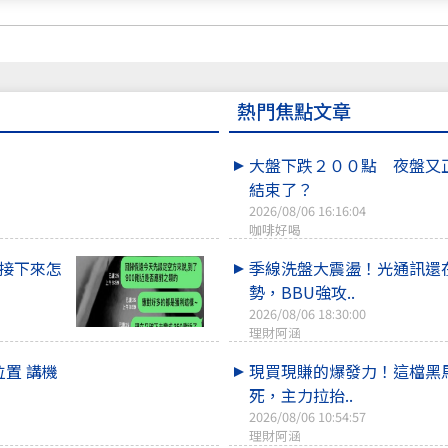
熱門焦點文章
大盤下跌２００點 夜盤又
結束了？
2026/08/06 16:16:04
咖啡好喝
點 接下來怎
季線洗盤大震盪！光通訊還
勢，BBU強攻..
2026/08/06 18:30:00
理財阿涵
位置 講機
現買現賺的爆發力！這檔黑
死，主力拉抬..
2026/08/06 10:54:57
理財阿涵