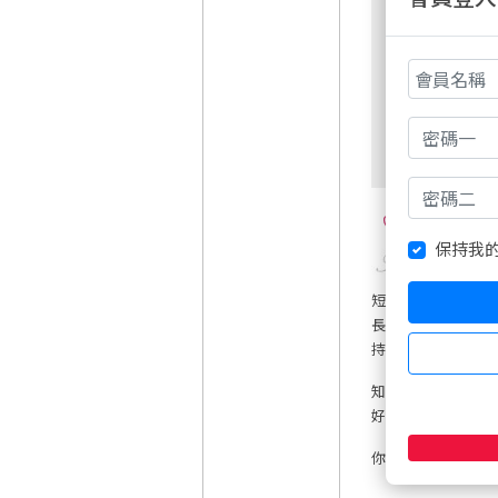
6
保持我
短線停損:0-30點內
長線停損:0-50點內
持續停利大於停損點
知足常樂:輕鬆交易
好人一生平安
你挺我,我就挺你:攏