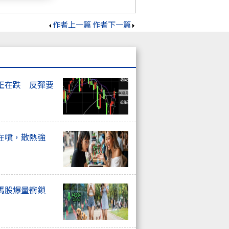
作者上一篇
作者下一篇
正在跌 反彈要
在噴，散熱強
馬股爆量衝鎖