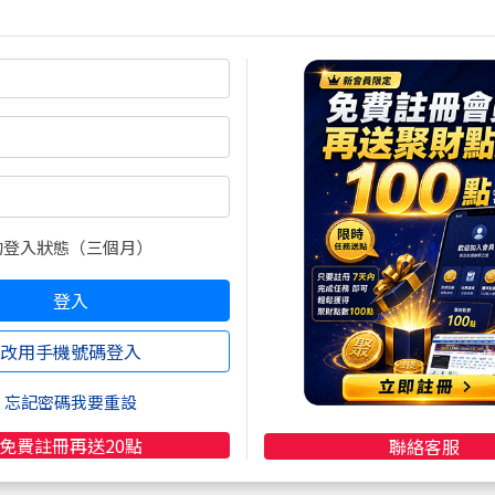
Pay、Google Pay )
的登入狀態（三個月）
登入
數:做一定穩定賺錢
改用手機號碼登入
忘記密碼我要重設
免費註冊再送20點
聯絡客服
是相遇得到的~~~