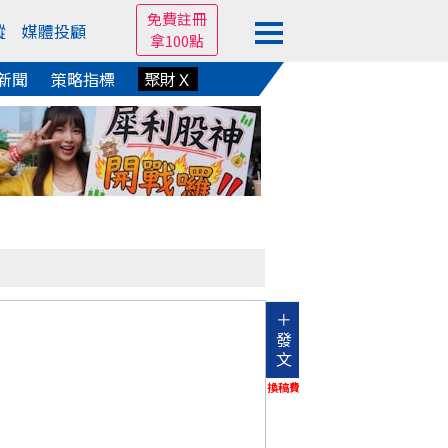
免費註冊
蹤
媒體投顧
拿100點
新聞
策略指標
聚財Ｘ
＋
發
文
換稿費