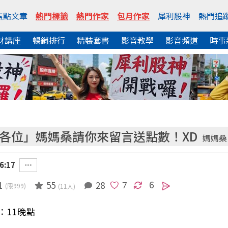
焦點文章
熱門標籤
熱門作家
包月作家
犀利股神
熱門追
財講座
暢銷排行
精裝套書
影音教學
影音頻道
時事
給各位」媽媽桑請你來留言送點數！XD
媽媽桑
6:17
6
1
55
28
(限999)
(11人)
：11晚點