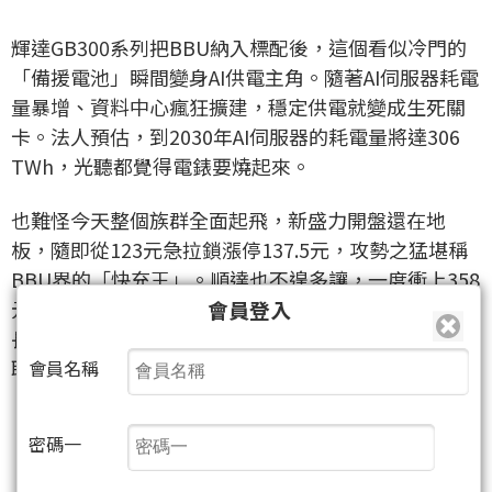
輝達GB300系列把BBU納入標配後，這個看似冷門的
「備援電池」瞬間變身AI供電主角。隨著AI伺服器耗電
量暴增、資料中心瘋狂擴建，穩定供電就變成生死關
卡。法人預估，到2030年AI伺服器的耗電量將達306
TWh，光聽都覺得電錶要燒起來。
也難怪今天整個族群全面起飛，新盛力開盤還在地
板，隨即從123元急拉鎖漲停137.5元，攻勢之猛堪稱
BBU界的「快充王」。順達也不遑多讓，一度衝上358
會員登入
元漲停，BBU營收佔比逐年提升，今年可望翻倍成
長。加百裕跟著鎖住漲停，西勝、興能高、系統電則
聯手續攻，整個盤面「電力滿格」。
會員名稱
密碼一