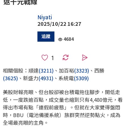
返千元戰線
Niyati
2025/10/22 16:27
4684
0
相關個股：順達
(3211)
、加百裕
(3323)
、西勝
(3625)
、新盛力
(4931)
、系統電
(5309)
美股財報亮眼、但台股卻被台積電拖住腳步，開低走
低，一度跌逾百點，成交量也縮到只有4,480億元，看
得出市場有點「連假前疲態」。但就在大家覺得盤悶
時，BBU（電池備援系統）族群突然逆勢點火，成為
全場最亮眼的主角。