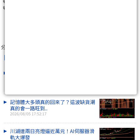
順達(3211)
加百裕(3323)
西勝(3625)
新盛力(4931)
系統電(5309)
0
分享至：
Niyati
最新文章
AI把PCB規格拉滿！從CCL、 玻纖布到
鑽針全面喊缺
2026/08/06 18:51:36
記憶體大多頭真的回來了？這波缺貨潮
真的會一路旺到..
2026/08/05 17:52:17
川湖連兩日亮燈逼近萬元！AI伺服器滑
軌大爆發