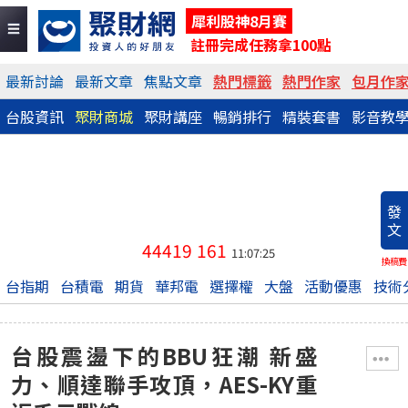
犀利股神8月賽
註冊完成任務拿100點
最新討論
最新文章
焦點文章
熱門標籤
熱門作家
包月作
台股資訊
聚財商城
聚財講座
暢銷排行
精裝套書
影音教
發
文
44419
161
11:07:25
換稿費
台指期
台積電
期貨
華邦電
選擇權
大盤
活動優惠
技術
台股震盪下的BBU狂潮 新盛
力、順達聯手攻頂，AES-KY重