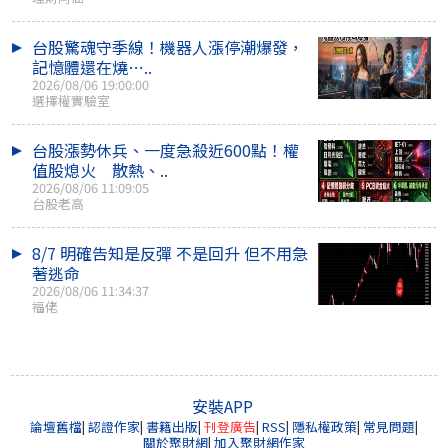
台股驚魂守季線！機器人漲停潮爆發，
記憶體還在燒…..
2026/08/06 19:00:00
選擇權實驗室
台股漲勢休兵、一度急殺近600點！權
值股熄火 散熱、..
2026/08/06 11:09:05
台股老高
8/7 明確告知是反彈 不是回升 但不用急
著逃命
2026/08/06 11:34:37
福佬
安裝APP
論壇舊檔
|
認證作家
|
書籍出版
|
刊登廣告
|
RSS
|
隱私權政策
|
常見問題
|
關於聚財網
|
加入聚財網作家