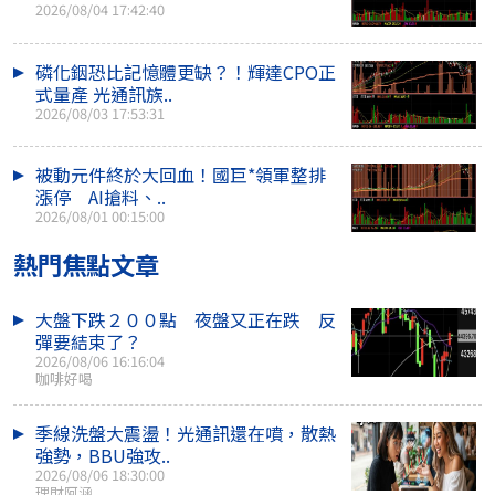
2026/08/04 17:42:40
磷化銦恐比記憶體更缺？！輝達CPO正
式量產 光通訊族..
2026/08/03 17:53:31
被動元件終於大回血！國巨*領軍整排
漲停 AI搶料、..
2026/08/01 00:15:00
熱門焦點文章
大盤下跌２００點 夜盤又正在跌 反
彈要結束了？
2026/08/06 16:16:04
咖啡好喝
季線洗盤大震盪！光通訊還在噴，散熱
強勢，BBU強攻..
2026/08/06 18:30:00
理財阿涵