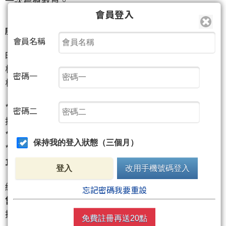
一次震撼教育。
會員登入
股民必看：美股驚天大崩跌！一夕之間，發生了什麼事？
會員名稱
昨天的美股市場，簡直像遭遇了超級颱風。道瓊斯、
標普500、納斯達克這三大主要指數，全都像溜滑梯一
密碼一
樣大跌。
*
跌最慘的是「納斯達克」：
暴跌了
3.56%
，代表科
密碼二
技股受到的衝擊最大。
*
標普500也慘重：
下滑了
2.71%
。
保持我的登入狀態（三個月）
*
道瓊斯工業指數：
雖然相對跌幅較小，但也掉了
1.90%
，超過八百點。
登入
改用手機號碼登入
總結來說，這不是小跌，而是一次
「集體恐慌性拋
忘記密碼我要重設
售」
。投資人看到風頭不對，紛紛把手上的股票賣
掉，想把資金抽出來，尋找更安全的地方。
免費註冊再送20點