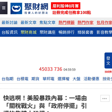
犀利股神8月賽
註冊完成任務拿100點
最新討論
最新文章
焦點文章
熱門標籤
熱門作家
包月作
台股資訊
聚財商城
聚財講座
暢銷排行
精裝套書
影音教
發
文
45033
736
04:59:59
換稿費
台指期
台積電
期貨
華邦電
選擇權
大盤
活動優惠
技術
快逃啊！美股暴跌內幕：一場由
「關稅戰火」與「政府停擺」引