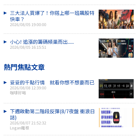
三大法人買爆了！你搭上哪一班飆股特
快車？
2026/08/05 19:00:00
小心! 追漲的籌碼傾巢而出.....
2026/08/05 16:15:51
熱門焦點文章
妥妥的千點行情 就看你想不想要而已
2026/08/08 12:39:00
咖啡好喝
下週啟動第二階段反彈(8/7夜盤 衝浪日
誌)
2026/08/07 21:52:32
Logan羅根