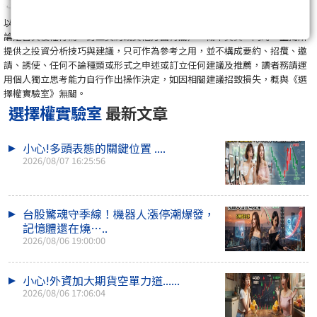
以上所提供之資訊，不保證絕對無誤，資訊如有錯漏而令閣下蒙受損失（不
論是否與侵權行為、訂立契約或其他方面有關），概不負責。同時，上揭所
提供之投資分析技巧與建議，只可作為參考之用，並不構成要約、招攬、邀
請、誘使、任何不論種類或形式之申述或訂立任何建議及推薦，讀者務請運
用個人獨立思考能力自行作出操作決定，如因相關建議招致損失，概與《選
擇權實驗室》無關。
選擇權實驗室
最新文章
小心!多頭表態的關鍵位置 ....
2026/08/07 16:25:56
台股驚魂守季線！機器人漲停潮爆發，
記憶體還在燒…..
2026/08/06 19:00:00
小心!外資加大期貨空單力道......
2026/08/06 17:06:04