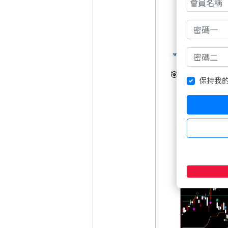
🎯振曜
(6143)
保持我