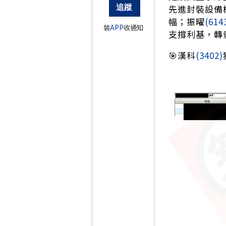
先進封裝設備
幅；振曜
(614
裝
APP
收通知
支撐利基，轉
🎯漢科
(3402)