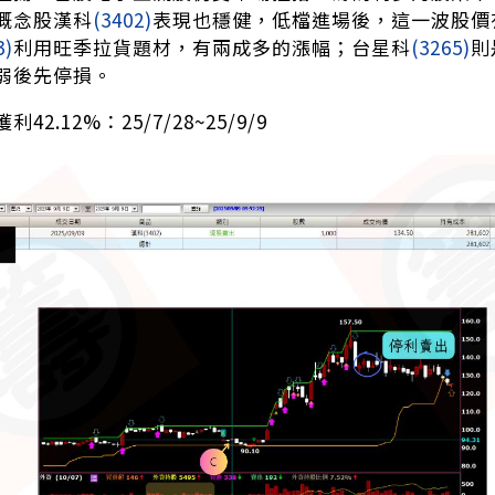
概念股漢科
(3402)
表現也穩健，低檔進場後，這一波股價
3)
利用旺季拉貨題材，有兩成多的漲幅；台星科
(3265)
則
弱後先停損。
獲利42.12%：25/7/28~25/9/9