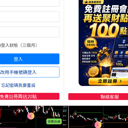
獲利23.31%：25/7/17~25/10/1；台星科
(3265)
虧損3.35
的登入狀態（三個月）
登入
改用手機號碼登入
忘記密碼我要重設
免費註冊再送20點
聯絡客服