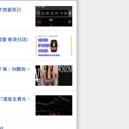
不想要而已
夜盤 衝浪日誌)
？哥，快聽我一
27產能全賣光，
總結