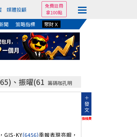
免費註冊
蹤
媒體投顧
拿100點
新聞
策略指標
聚財Ｘ
65)、振曜(61
籌碼咖孔明
＋
發
文
換稿費
IS-KY
(6456)
季報表現亮眼，