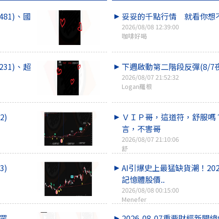
81)、國
妥妥的千點行情 就看你想
2026/08/08 12:39:00
咖啡好喝
31)、超
下週啟動第二階段反彈(8/7
2026/08/07 21:52:32
Logan羅根
2)
ＶＩＰ哥，這道符，舒服嗎
言，不害哥
2026/08/07 21:10:06
舒
3)
AI引爆史上最猛缺貨潮！20
記憶體股價..
2026/08/08 00:15:00
Menefer
超眾
2026-08-07重要財經新聞