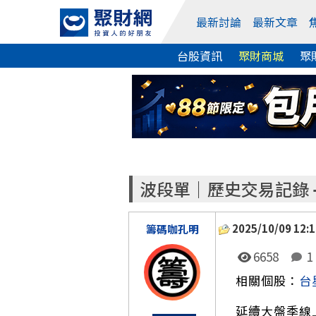
最新討論
最新文章
台股資訊
聚財商城
聚
波段單｜歷史交易記錄 ➔ 漢
2025/10/09 12:1
籌碼咖孔明
6658
1
相關個股：
台
延續大盤季線