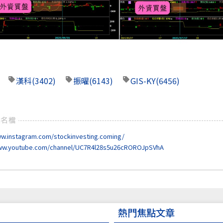
漢科
(3402)
振曜
(6143)
GIS-KY
(6456)
ww.instagram.com/stockinvesting.coming/
www.youtube.com/channel/UC7R4l28s5u26cROROJpSVhA
熱門焦點文章