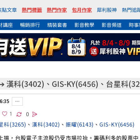
焦點文章
熱門標籤
熱門作家
包月作家
犀利股神
熱門追
財講座
暢銷排行
精裝套書
影音教學
影音頻道
時事
科(3402)、GIS-KY(6456)、台星科(32
6:35
0
星科
(3265)
、
漢科
(3402)
、
振曜
(6143)
、
GIS-KY
(6456)
上揚，台股電子主流股仍受市場拉抬。籌碼利多的股票中，G