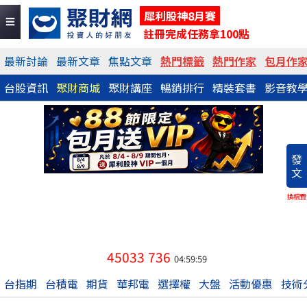
犀利股神8月賽
註冊完成任務拿100點
最新討論
最新文章
焦點文章
熱門標籤
熱門作家
包月作
台股資訊
聚財商城
聚財講座
暢銷排行
精裝套書
影音教
發
文
換稿費
45033
736
04:59:59
台指期
台積電
期貨
華邦電
選擇權
大盤
活動優惠
技術