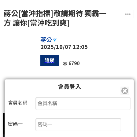
蔣公[當沖指標]敬請期待 獨霸一
方 讓你[當沖吃到爽]
蔣公
2025/10/07 12:05
6790
3
人
會員登入
35
50
(10人)
會員名稱
密碼一