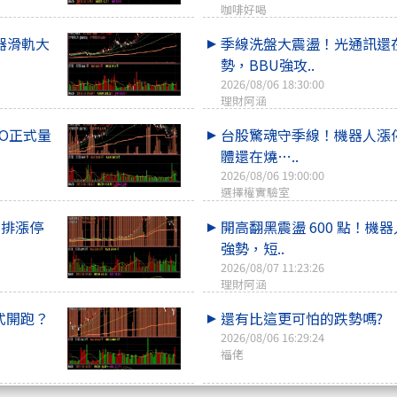
咖啡好喝
器滑軌大
季線洗盤大震盪！光通訊還
勢，BBU強攻..
2026/08/06 18:30:00
理財阿涵
O正式量
台股驚魂守季線！機器人漲
體還在燒…..
2026/08/06 19:00:00
選擇權實驗室
整排漲停
開高翻黑震盪 600 點！機
強勢，短..
2026/08/07 11:23:26
理財阿涵
式開跑？
還有比這更可怕的跌勢嗎?
2026/08/06 16:29:24
福佬