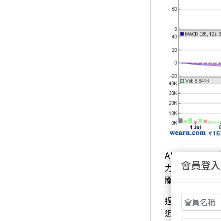
AI伺服器的
會員登入
力發展的最大
關供應鏈提前
過去，輝達的B
近物理極限，