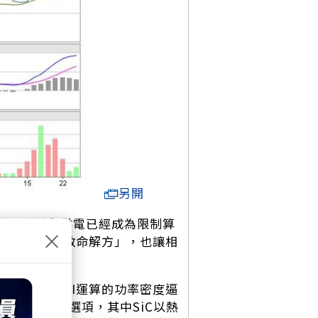
另開
等級，散熱與供電已經成為限制算
×
代GPU的「救命解方」，也讓相
熱材料，但隨著AI運算的功率密度逼
呼聲最高的選項，其中SiC以熱