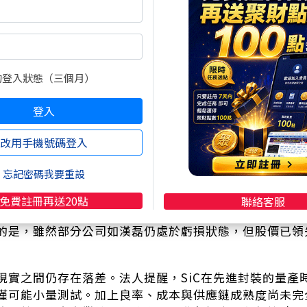
2至3倍的優勢，成為法人眼中最具潛力的材料。若能順
能為AI伺服器高壓直流（HVDC）架構鋪路，預計2027
WoS技術同樣推升了市場對SiC的關注。傳統矽中介板散
入散熱載板，以支撐輝達與超微等客戶的高效能晶片需求。
的登入狀態（三個月）
革命。法人普遍認為，這一波技術轉折將為台灣化合物半
登入
環球晶無疑是最受矚目的焦點。該公司已展示12吋單晶與多
C carrier，技術藍圖直指GPU先進封裝市場。資本市
改用手機號碼登入
一度飆升逾四成，成為市場矚目的飆股。不過，伴隨處置
速震盪回檔，投資人情緒出現分歧。
忘記密碼我要重設
漢磊、嘉晶、合晶、台亞等台廠也被視為潛在受惠者。這
免費註冊再送20點
聯絡客服
人點名它們將成為台系「碳化矽六雄」，在AI散熱與電
的是，雖然部分公司如漢磊仍處於虧損狀態，但股價已領
實之間仍存在落差。法人提醒，SiC在先進封裝的量產時程
僅可能小量測試。加上良率、成本與供應鏈成熟度尚未完