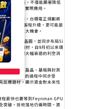
利導入先進封裝，不僅能顯著降低
年起將逐步進入實際應用。
熱能力已近極限，台積電正規劃將
這不僅是一場製程升級，更可能是
導體廠帶來龐大機會。
晶SiC原型晶圓，並同步布局Si
場早已先行反映題材，自9月初以來環
股壓力與獲利大幅衰退的利空消
些公司分別在磊晶、基板與封測
力轉換需求起飛的過程中同步受
先反應題材，顯示資金對未來性
最快也要等到Feynman GPU
全突破，技術落地仍需時間。資