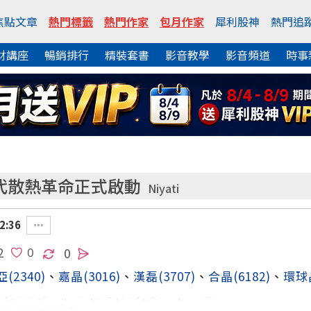
焦點文章
熱門標籤
熱門作家
包月作家
犀利股神
熱門追
財講座
暢銷排行
精裝套書
影音教學
影音頻道
時事
代散熱革命正式啟動
Niyati
2:36
2
0
亞
(2340)
、
嘉晶
(3016)
、
漢磊
(3707)
、
合晶
(6182)
、
環球