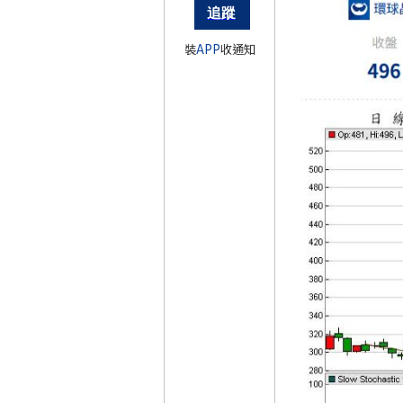
裝
APP
收通知