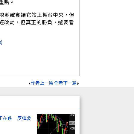
重點。
C浪潮確實讓它站上舞台中央，但
經啟動，但真正的勝負，還要看
8)
作者上一篇
作者下一篇
正在跌 反彈要