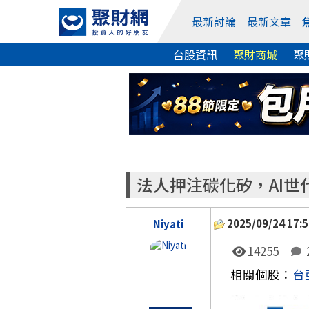
最新討論
最新文章
台股資訊
聚財商城
聚
法人押注碳化矽，AI世
2025/09/24 17:5
Niyati
14255
相關個股：
台