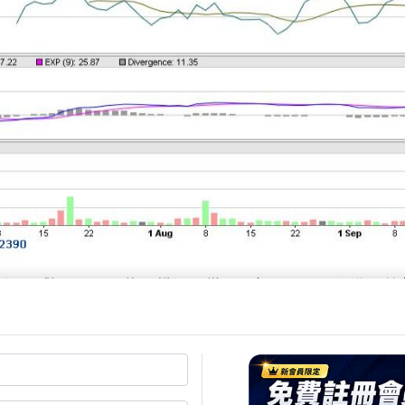
功耗正以驚人的速度往上攀升，從千瓦級別逐步邁向兆瓦
瓶頸。在這場角力中，碳化矽正浮上檯面，被視為下一世
站上資本市場的風口。
lackwell與即將推出的Rubin GPU仍以石墨作為散
市場早已開始尋找替代方案。金屬銦、液態金屬與SiC成為