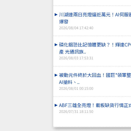
川湖連兩日亮燈逼近萬元！AI伺服
爆發
2026/08/04 17:42:40
磷化銦恐比記憶體更缺？！輝達CP
產 光通訊族..
2026/08/03 17:53:31
被動元件終於大回血！國巨*領軍
AI搶料、..
2026/08/01 00:15:00
ABF三雄全亮燈！載板缺貨行情正
2026/07/31 18:11:50