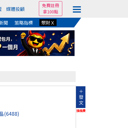
免費註冊
蹤
媒體投顧
拿100點
新聞
策略指標
聚財Ｘ
＋
發
文
換稿費
晶
(6488)