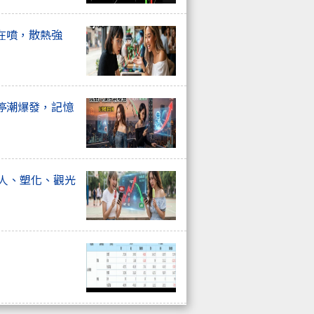
在噴，散熱強
停潮爆發，記憶
器人、塑化、觀光