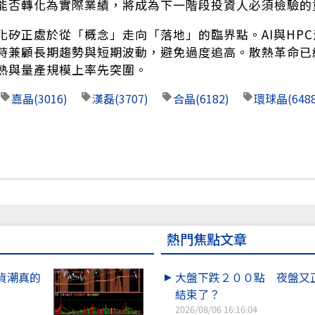
能否轉化為實際業績，將成為下一階段投資人必須檢驗的
化矽正處於從「概念」走向「落地」的臨界點。AI與HP
時兼顧長期趨勢與短期波動，避免過度追高。散熱革命已
熟與量產規模上率先突圍。
嘉晶
(3016)
漢磊
(3707)
合晶
(6182)
環球晶
(648
熱門焦點文章
貨潮真的
大盤下跌２００點 夜盤又
結束了？
2026/08/06 16:16:04