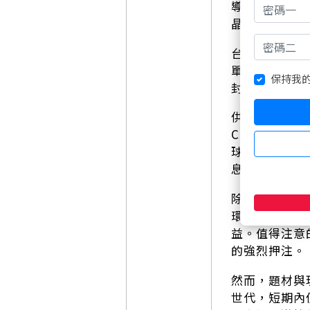
導率比矽高出
晶片結溫，也
台積電的Co
單晶SiC納
保持我
封裝產業的新
供應鏈當中，
C中介層與Si
球晶股價最高
息，股價也快
除了環球晶，
環節佈局，法
益。值得注意
的強烈押注。
然而，題材與現
世代，短期內