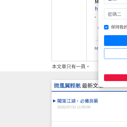
MA(60,5) 
https://www
.
保持我
4
https://www.wearn
本文章只有一頁。
微風翼輕航
最新文章
闖蕩江湖，必備良藥
2026/07/31 11:00:00