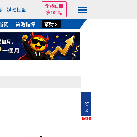
免費註冊
蹤
媒體投顧
拿100點
新聞
策略指標
聚財Ｘ
＋
發
文
換稿費