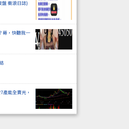
夜盤 衝浪日誌)
？哥，快聽我一
總結
27產能全賣光，