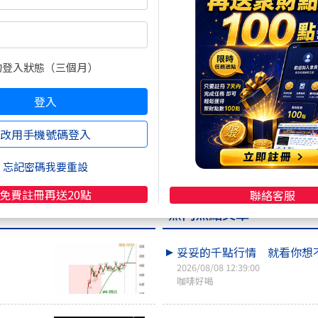
--- 分別應用於60分K與5分K
.wearn.com/bbs/t1182157.html
的登入狀態（三個月）
登入
.com/bbs/t1169455.html
改用手機號碼登入
忘記密碼我要重設
免費註冊再送20點
聯絡客服
熱門焦點文章
妥妥的千點行情 就看你想
2026/08/08 12:39:00
咖啡好喝