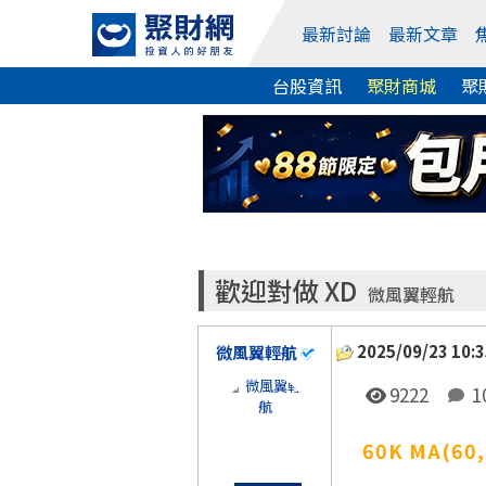
最新討論
最新文章
台股資訊
聚財商城
聚
歡迎對做 XD
微風翼輕航
2025/09/23 10:3
微風翼輕航
9222
1
60K MA(60