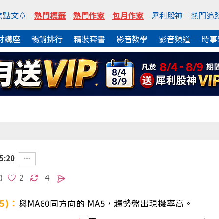
焦點文章
熱門標籤
熱門作家
包月作家
犀利股神
熱門追
財講座
暢銷排行
精裝套書
影音教學
影音頻道
時事
5:20
4
0
,5)：
與MA60同方向的 MA5，趨勢盤出現機率高。