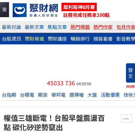
犀利股神8月賽
註冊完成任務拿100點
最新討論
最新文章
焦點文章
熱門標籤
熱門作家
包月作
台股資訊
聚財商城
聚財講座
暢銷排行
精裝套書
影音教
發
文
45033
736
04:59:59
換稿費
台指期
台積電
期貨
華邦電
選擇權
大盤
活動優惠
技術
權值三雄斷電！台股早盤震盪百
點 碳化矽逆勢竄出