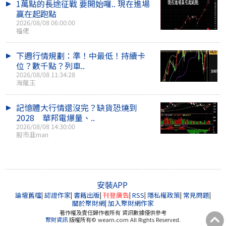
1萬點的長途征戰 要開始囉.. 現在進場
贏在起跑點
2026/08/08 06:00:00
福佬
下週行情規劃：準！中最低！持續卡
位？數千點？列車..
2026/08/08 11:34:28
海龍王
記憶體大行情還沒完？缺貨恐燒到
2028 華邦電爆量、..
2026/08/08 14:30:00
股市韭man
安裝APP
論壇舊檔
|
認證作家
|
書籍出版
|
刊登廣告
|
RSS
|
隱私權政策
|
常見問題
|
關於聚財網
|
加入聚財網作家
著作權及責任歸作者所有 資訊數據僅供參考
聚財資訊
版權所有© wearn.com All Rights Reserved.