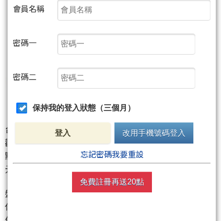
會員名稱
密碼一
密碼二
保持我的登入狀態（三個月）
台股今日盤中在聯準會利率決策前夕，資金明顯轉趨
登入
改用手機號碼登入
觀望。加權指數開低走低，一度跌逾百點至25,466
忘記密碼我要重設
點，目前仍力守25,500點附近，成交量估逾4,600億
元。
免費註冊再送20點
盤面焦點顯示，權值三雄台積電、鴻海、聯發科齊步
休兵，拖累指數走勢。台積電早盤一度下挫20元，市
值瞬間蒸發千億，單一個股便讓大盤壓力沉重。鴻