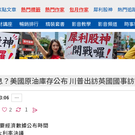
焦點文章
熱門標籤
熱門作家
包月作家
犀利股神
熱門追
財講座
暢銷排行
精裝套書
影音教學
影音頻道
時事
息？美國原油庫存公布 川普出訪英國國事訪問
3:06
1
三)重要經濟數據公布時間
加拿大利率決議