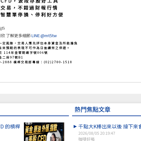
帳戶
欣 了解更多細節
LINE:@mt5tw
熱門焦點文章
FD 的槓桿
千點大K棒出來以後 接下來
2026/08/05 20:19:47
咖啡好喝