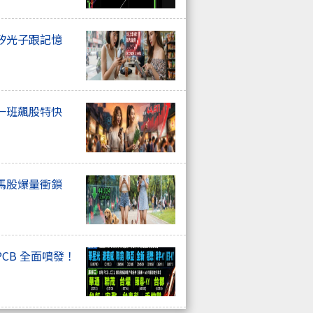
矽光子跟記憶
一班飆股特快
馬股爆量衝鎖
CB 全面噴發！