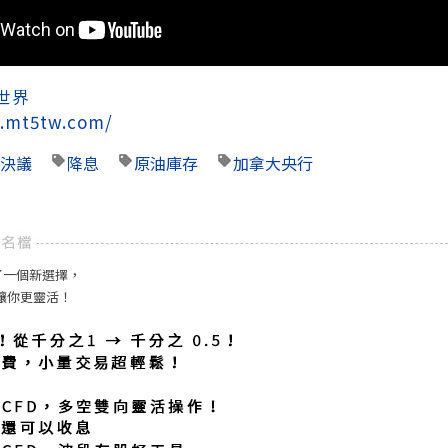
世界
.mt5tw.com/
決議
降息
原油庫存
加拿大央行
了一個新選擇，
 讓你更靈活！