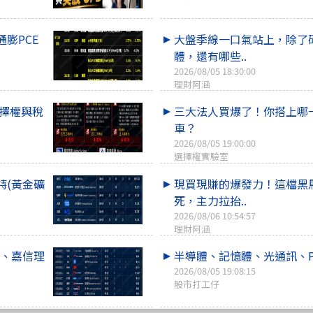
膨PCE
大盤季線一口氣站上，除了
體，還有哪些..
2026/08/05 18:30:00
理財阿涵
選擇權與稅
三大法人買爆了！你搭上哪
車？
2026/08/05 19:00:00
選擇權實驗室
特(黃金礦
現買現賺的爆發力！這檔黑
死，主力拉抬..
2026/08/06 10:54:57
理財阿涵
M、嘉信理
半導體、記憶體、光通訊、P
2026/08/05 19:08:15
股市打工仔