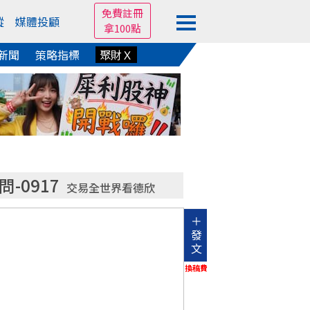
免費註冊
蹤
媒體投顧
拿100點
新聞
策略指標
聚財Ｘ
-0917
交易全世界看德欣
＋
發
文
換稿費