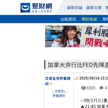
最新討論
最新文章
台股資訊
聚財商城
聚
加拿大央行比FED先降
2025/09/16 23:2
交易全世界看德
欣
6505
4
✅09/17(
🔥21:45 