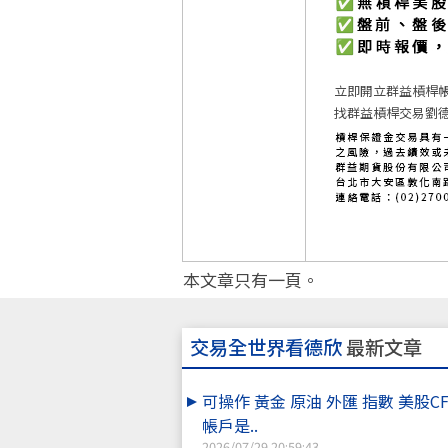
立即開立群益槓桿
找群益槓桿交易劉德
本文章只有一頁。
交易全世界看德欣
最新文章
可操作 黃金 原油 外匯 指數 美股C
帳戶是..
2026/07/29 20:59:43