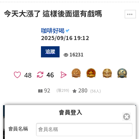
今天大漲了 這樣後面還有戲嗎
咖啡好喝
2025/09/16 19:12
16231
46
人
92
280
(限299)
(56人)
會員登入
會員名稱