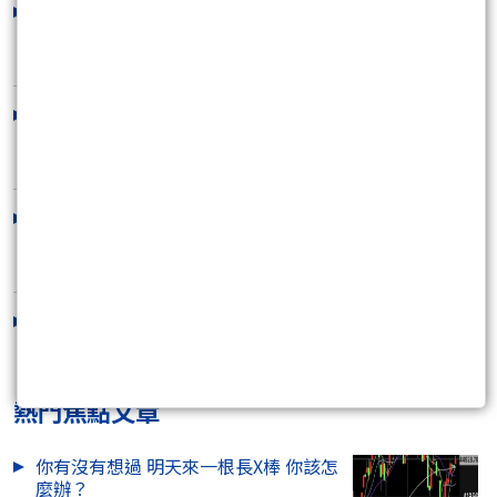
8/10台指當沖教學[1分k]
2026/08/10 14:00:00
8/11 不用急第一天你就會知道[今天跳
空開高缺口]
2026/08/10 13:43:33
8/10 大預言 反彈似回升 （大陷阱不可
不慎）
2026/08/09 07:15:00
8/8 下週大B波（開始進入高峰）內容
一看就懂
2026/08/08 10:00:00
熱門焦點文章
你有沒有想過 明天來一根長X棒 你該怎
麼辦？