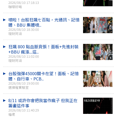
2026/08/10 17:18:13
咖啡好喝
噴啦！台股狂飆七百點，光通訊、記憶
體、BBU 集體噴..
2026/08/10 18:30:00
理財阿涵
狂飆 800 點血脈賁張！面板+先進封裝
+BBU 瘋漲...這..
2026/08/10 11:02:00
理財阿涵
台股強彈45000關卡在望！面板、記憶
體、自行車、PCB..
2026/08/10 19:00:00
選擇權實驗室
8/11 或許你會把我當作瘋子 但我正在
籌畫這件事
2026/08/10 11:40:29
福佬