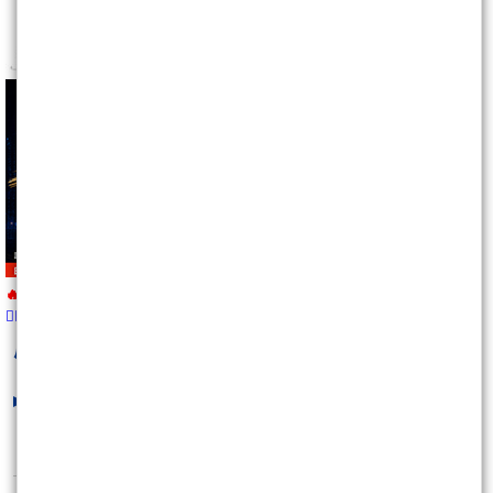
🔥08/28前超早鳥優惠
👉🏻馬上報名
https://wearn.tw/m/10499
皮皮pipi12157
最新文章
台指期當沖（一分K)首次公開發表）早
報名享有早鳥優惠
2026/08/10 14:00:57