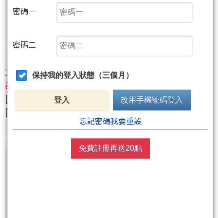
密碼一
密碼二
文章內容與台指進出點純屬個人看法 [不帶盤 一定要
保持我的登入狀態（三個月）
設停損 不拗單]
[brown]閱讀內文回文退20點 股市經歷三十年
登入
改用手機號碼登入
[/brown
忘記密碼我要重設
免費註冊再送20點
尚有2張圖，1062字元(含語法)未完
非會員請先
註冊
再送聚財點數
20
點