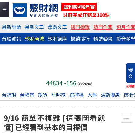
犀利股神8月賽
註冊完成任務拿100點
最新討論
最新文章
焦點文章
熱門標籤
熱門作家
包月作
台股資訊
聚財商城
聚財講座
暢銷排行
精裝套書
影音教
發
文
44834
-156
03:26:08
換稿費
台指期
台積電
期貨
華邦電
選擇權
大盤
活動優惠
技術
9/16 簡單不複雜 [這張圖看就
懂] 已經看到基本的目標價