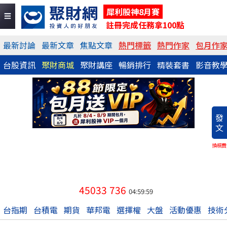
犀利股神8月賽
註冊完成任務拿100點
最新討論
最新文章
焦點文章
熱門標籤
熱門作家
包月作
台股資訊
聚財商城
聚財講座
暢銷排行
精裝套書
影音教
發
文
換稿費
45033
736
04:59:59
台指期
台積電
期貨
華邦電
選擇權
大盤
活動優惠
技術