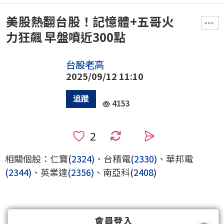
美股熱翻台股！記憶體+五哥火
力狂飆 早盤噴近300點
台股老高
2025/09/12 11:10
4153
0
相關個股：仁寶
(2324)
、台積電
(2330)
、華邦電
(2344)
、英業達
(2356)
、南亞科
(2408)
會員登入