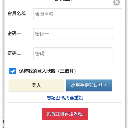
會員名稱
密碼一
密碼二
保持我的登入狀態（三個月）
登入
改用手機號碼登入
忘記密碼我要重設
台股今日再度展現強勁多頭氣勢，在美股四大指數全
免費註冊再送20點
面創高的激勵下，早盤一度勁揚逾270點，最高衝上