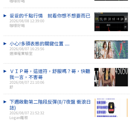
咖啡好喝
妥妥的千點行情 就看你想不想要而已
2026/08/08 12:39:00
咖啡好喝
小心!多頭表態的關鍵位置 ....
2026/08/07 16:25:56
選擇權實驗室
ＶＩＰ哥，這道符，舒服嗎？哥，快聽
我一言，不害哥
2026/08/07 21:10:06
舒
下週啟動第二階段反彈(8/7夜盤 衝浪日
誌)
2026/08/07 21:52:32
Logan羅根