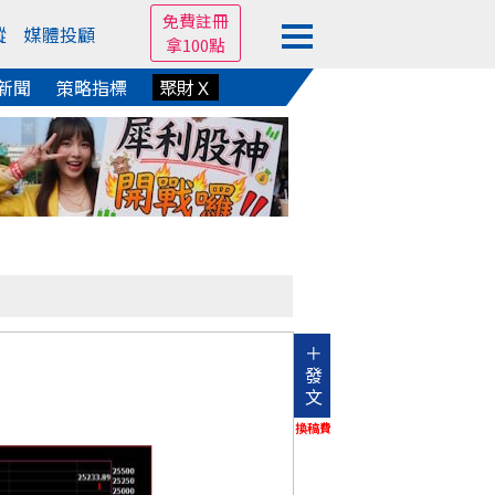
免費註冊
蹤
媒體投顧
拿100點
新聞
策略指標
聚財Ｘ
＋
發
文
換稿費