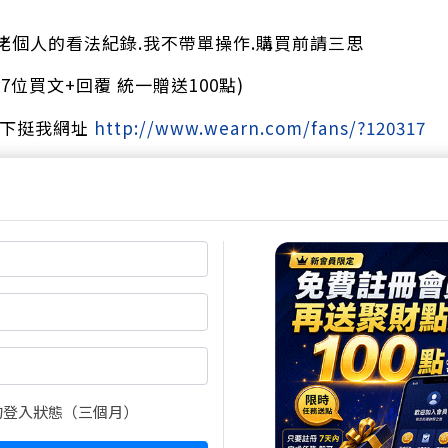
佬個人的看法紀錄.我不帶單操作.購買前請三思
7位買文+回覆 統一贈送100點)
按下挺我網址
http://www.wearn.com/fans/?120317
尚有2張圖，1330字元(含語法)未完
閱全文
買點數
的登入狀態（三個月）
立即線上購買