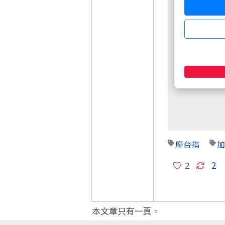
非會員請先
摩台指
加
2
本文章只有一頁。