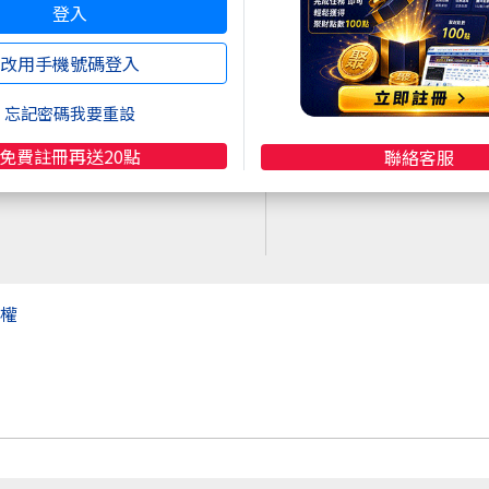
登入
超商買真方便
註冊
再送聚財點數
20
點
快速購點
改用手機號碼登入
( 刷卡、Line Pay、Apple
Pay、Google Pay )
忘記密碼我要重設
免費註冊再送20點
聯絡客服
權