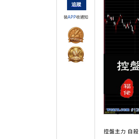
裝
APP
收通知
控盤主力 自殺3