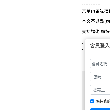
-----------
文章內容是福
本文不退點(前
支持福佬 請
.
會員登入
.
保持我