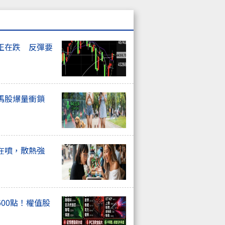
正在跌 反彈要
馬股爆量衝鎖
在噴，散熱強
00點！權值股