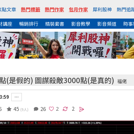
焦點文章
熱門標籤
熱門作家
包月作家
犀利股神
熱門追
財講座
暢銷排行
精裝套書
影音教學
影音頻道
時事
0點(是假的) 圖謀殺敵3000點(是真的)
福佬
3:59
2
6
45
26
(9人)