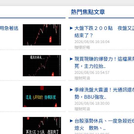
熱門焦點文章
不用急著逃
大盤下跌２００點 夜盤又
結束了？
2026/08/06 16:16:04
咖啡好喝
現買現賺的爆發力！這檔黑
死，主力拉抬..
2026/08/06 10:54:57
理財阿涵
季線洗盤大震盪！光通訊還
勢，BBU強攻..
2026/08/06 18:30:00
理財阿涵
台股漲勢休兵、一度急殺近6
熄火 散熱、..