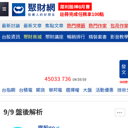
犀利股神8月賽
註冊完成任務拿100點
最新討論
最新文章
焦點文章
熱門標籤
熱門作家
包月作
台股資訊
聚財商城
聚財講座
暢銷排行
精裝套書
影音教
發
文
45033
736
04:59:59
換稿費
台指期
台積電
期貨
華邦電
選擇權
大盤
活動優惠
技術
9/9 盤後解析
露股go