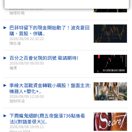
的
2026/08/09 10:35:27
咖啡好喝
巴菲特留下的現金開始動了！波克夏回
購、買股、併購..
2026/08/08 22:32:22
陳志維
百分之百會兌現的訊號 敬請期待!
2026/08/09 06:00:00
福佬
季線大混戰資金轉戰小飆股！盤面主流:
機器人+塑化+..
2026/08/09 12:30:00
理財阿涵
下周魔鬼細節(周五夜盤漲736點後看
法)(對錯差很大)(..
2026/08/08 19:09:11
Winson2004