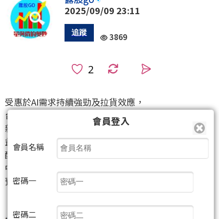
2025/09/09 23:11
3869
0
受惠於AI需求持續強勁及拉貨效應，
台灣8月份的出口與出超金額雙雙創下歷史新高。
會員登入
新台幣的強勁升值為金融股的資產價值帶來正面助
益。
會員名稱
配合加權持續的量增上揚，使得走勢繼續朝多方挺進
中，
預估下個推升滿足將墊高至 2521x
密碼一
密碼二