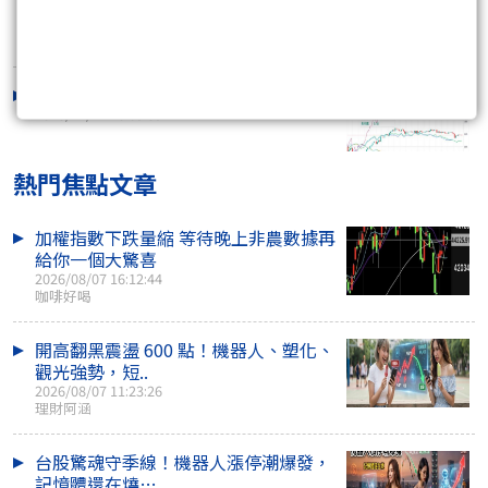
24小時押寶輝達?!
2026/02/25 15:45:01
12月FOMC會後聲明及投資市場反應
2025/12/11 10:09:39
熱門焦點文章
加權指數下跌量縮 等待晚上非農數據再
給你一個大驚喜
2026/08/07 16:12:44
咖啡好喝
開高翻黑震盪 600 點！機器人、塑化、
觀光強勢，短..
2026/08/07 11:23:26
理財阿涵
台股驚魂守季線！機器人漲停潮爆發，
記憶體還在燒…..