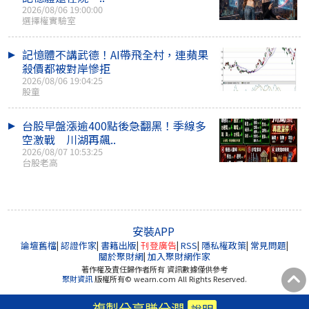
2026/08/06 19:00:00
選擇權實驗室
記憶體不講武德！AI帶飛全村，連蘋果
殺價都被對岸慘拒
2026/08/06 19:04:25
股童
台股早盤漲逾400點後急翻黑！季線多
空激戰 川湖再飆..
2026/08/07 10:53:25
台股老高
安裝APP
論壇舊檔
|
認證作家
|
書籍出版
|
刊登廣告
|
RSS
|
隱私權政策
|
常見問題
|
關於聚財網
|
加入聚財網作家
著作權及責任歸作者所有 資訊數據僅供參考
聚財資訊
版權所有© wearn.com All Rights Reserved.
複製分享賺分潤