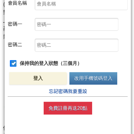
會員名稱
(經濟衰退風險)的排序放置通膨風險之前，
對他來說就業風險更為讓他擔心，
上週公佈的9月份2.2萬人非農就業人數實在太差，
密碼一
基本上已經給了聯準會降息的充分理由，
熱錢集結的基本條件已然浮現。
密碼二
保持我的登入狀態（三個月）
登入
改用手機號碼登入
忘記密碼我要重設
免費註冊再送20點
但請留意，