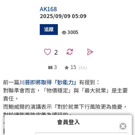
AK168
2025/09/09 05:09
3005
0
3
15
(3人)
前一篇
川普即將取得『鈔能力』
有提到：
對聯準會而言，「物價穩定」與「最大就業」是主要
責任，
而鮑威爾的演講表示『對於就業下行風險更為擔憂，
對於通膨風險定義為遞延的、
會員登入
一次性的價格水準上移』，
這已經代表鮑威爾已將就業風險