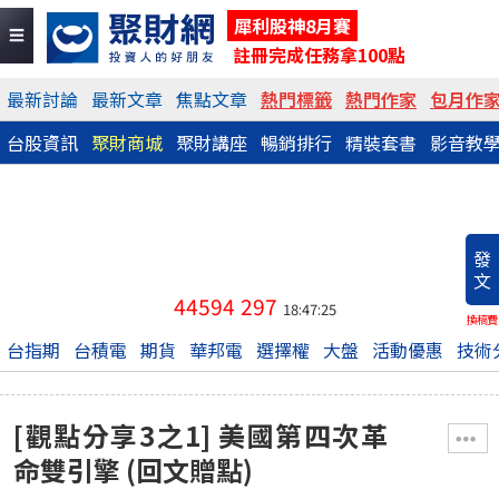
犀利股神8月賽
註冊完成任務拿100點
最新討論
最新文章
焦點文章
熱門標籤
熱門作家
包月作
台股資訊
聚財商城
聚財講座
暢銷排行
精裝套書
影音教
發
文
44594
297
18:47:25
換稿費
台指期
台積電
期貨
華邦電
選擇權
大盤
活動優惠
技術
[觀點分享3之1] 美國第四次革
命雙引擎 (回文贈點)