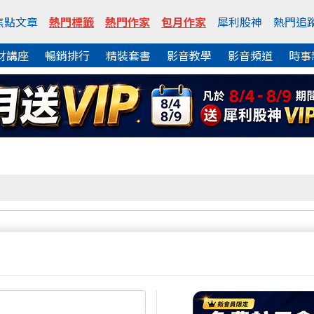
焦點文章
熱門標籤
熱門作家
包月作家
犀利股神
熱門追
財講座
暢銷排行
精裝套書
影音教學
影音頻道
時事
熱門焦點文章
妥妥的千點行情 就看你想