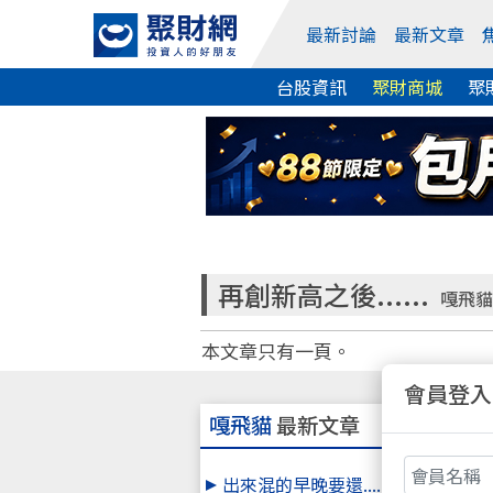
最新討論
最新文章
台股資訊
聚財商城
聚
再創新高之後......
嘎飛貓
本文章只有一頁。
會員登入
嘎飛貓
最新文章
出來混的早晚要還.....這就是江湖