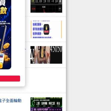
夜盤 衝浪日誌)
？哥，快聽我一
總結
電子全面輪動