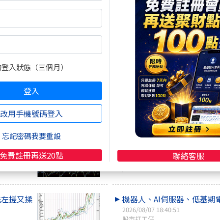
2026/08/08 12:39:00
咖啡好喝
下週啟動第二階段反彈(8/7
2026/08/07 21:52:32
的登入狀態（三個月）
Logan羅根
登入
ＶＩＰ哥，這道符，舒服嗎
言，不害哥
改用手機號碼登入
2026/08/07 21:10:06
舒
忘記密碼我要重設
林都要問
2026-08-07重要財經新聞
免費註冊再送20點
聯絡客服
2026/08/07 21:09:17
p2bFintech
洗左搓又揉
機器人、AI伺服器、低基期
2026/08/07 18:40:51
股市打工仔