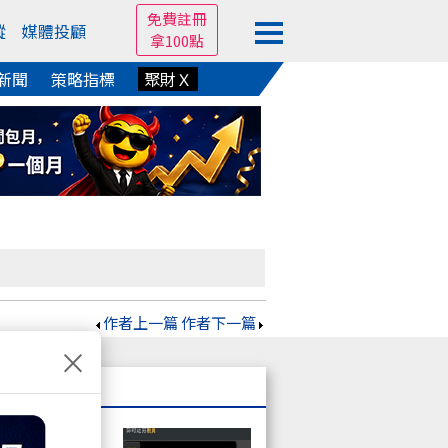
免費註冊
蹤
媒體投顧
拿100點
新聞
策略指標
聚財Ｘ
作者上一篇
作者下一篇
×
不想要而已