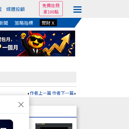
免費註冊
蹤
媒體投顧
拿100點
新聞
策略指標
聚財Ｘ
作者上一篇
作者下一篇
×
不想要而已