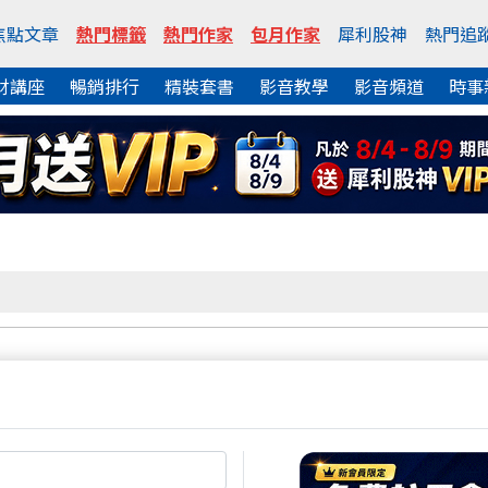
焦點文章
熱門標籤
熱門作家
包月作家
犀利股神
熱門追
財講座
暢銷排行
精裝套書
影音教學
影音頻道
時事
熱門焦點文章
妥妥的千點行情 就看你想