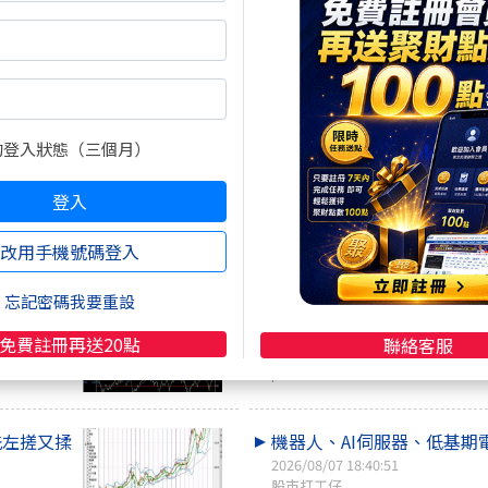
2026/08/08 12:39:00
咖啡好喝
下週啟動第二階段反彈(8/7
2026/08/07 21:52:32
的登入狀態（三個月）
Logan羅根
登入
ＶＩＰ哥，這道符，舒服嗎
言，不害哥
改用手機號碼登入
2026/08/07 21:10:06
舒
忘記密碼我要重設
林都要問
2026-08-07重要財經新聞
免費註冊再送20點
聯絡客服
2026/08/07 21:09:17
p2bFintech
洗左搓又揉
機器人、AI伺服器、低基期
2026/08/07 18:40:51
股市打工仔