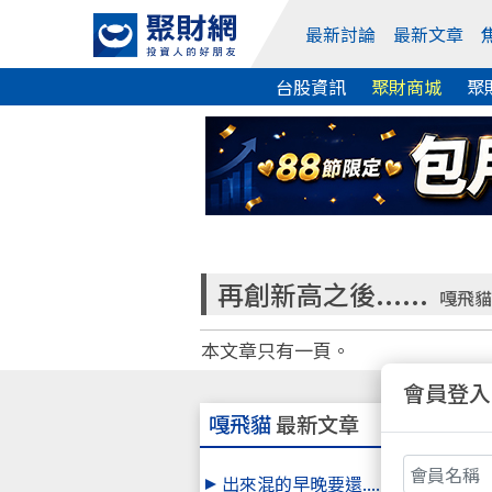
最新討論
最新文章
台股資訊
聚財商城
聚
再創新高之後......
嘎飛貓
本文章只有一頁。
會員登入
嘎飛貓
最新文章
出來混的早晚要還.....這就是江湖