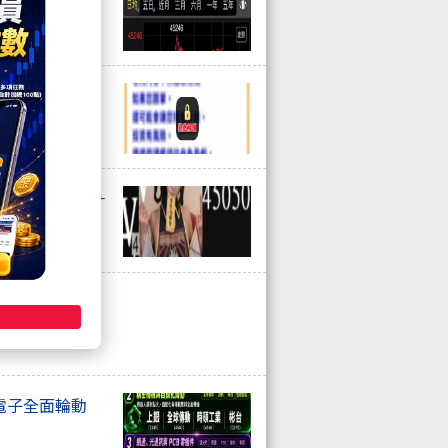
夜盤 衝浪日誌)
？哥，快聽我一
總結
電子全面輪動