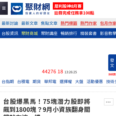
犀利股神8月賽
註冊完成任務拿100點
最新討論
最新文章
焦點文章
熱門標籤
熱門作家
包月作
台股資訊
聚財商城
聚財講座
暢銷排行
精裝套書
影音教
發
文
44276
18
13:26:25
換稿費
台指期
台積電
期貨
華邦電
選擇權
大盤
活動優惠
技術
台股爆黑馬！75塊潛力股即將
飆到1800塊？9月小資族翻身關