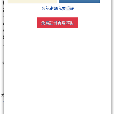
緯創
（3231）
→ 絕對在40塊左右買入
忘記密碼我要重設
當前價格：75塊 / 預期最高價：1,800塊
一家正在開發下一代工業機器人控制模組的公司。
可能與鴻海合作，擁有巨大的潛力，並且很有可能飆
免費註冊再送20點
升。擁有巨大的潛力，並且很有可能飆升。
這只是一個低調的公告，只面向那些喜歡並關注的
人。
聯發(1459)
1
人
分享至：
百川納海
最新文章