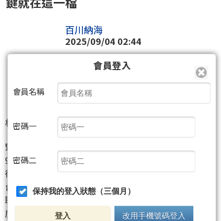
鍵就在這一檔
百川納海
2025/09/04 02:44
會員登入
4387
會員名稱
1
人
相關個股：聯發
(1459)
密碼一
緊急通知,,,,,,,
9月份必買
密碼二
很快，我們將迎來最新的股市繁榮！
台積電
（2330）
→ 現在不要買入
保持我的登入狀態（三個月）
聯發科
（2454）
→ 現在不要買入
廣達
（2382）
→ 絕對在180塊左右買入
登入
改用手機號碼登入