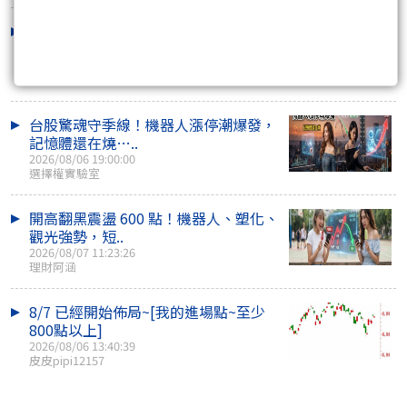
季線洗盤大震盪！光通訊還在噴，散熱
強勢，BBU強攻..
2026/08/06 18:30:00
理財阿涵
台股驚魂守季線！機器人漲停潮爆發，
記憶體還在燒…..
2026/08/06 19:00:00
選擇權實驗室
開高翻黑震盪 600 點！機器人、塑化、
觀光強勢，短..
2026/08/07 11:23:26
理財阿涵
8/7 已經開始佈局~[我的進場點~至少
800點以上]
2026/08/06 13:40:39
皮皮pipi12157